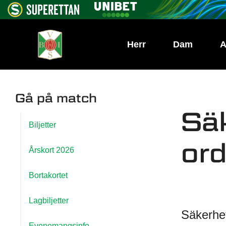
Herr
Dam
A
Gå på match
Säk
Biljetter
ord
Årskort 2026
Bortakortet
Lagbiljetter
Säkerhet
Evenemangsinfo