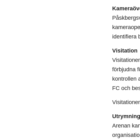
Kameraöv
Påskbergsv
kameraoper
identifiera
Visitation
Visitatione
förbjudna f
kontrollen
FC och besö
Visitatione
Utrymning
Arenan kan 
organisatio