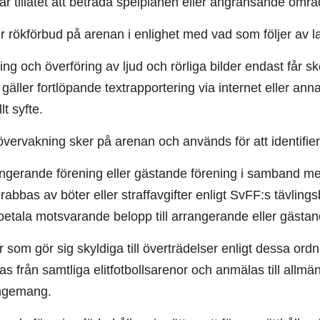
är tillåtet att beträda spelplanen eller angränsande områ
r rökförbud på arenan i enlighet med vad som följer av 
g och överföring av ljud och rörliga bilder endast får 
ller fortlöpande textrapportering via internet eller anna
t syfte.
ervakning sker på arenan och används för att identifier
gerande förening eller gästande förening i samband med
abbas av böter eller straffavgifter enligt SvFF:s tävli
 betala motsvarande belopp till arrangerande eller gästan
som gör sig skyldiga till överträdelser enligt dessa ord
as från samtliga elitfotbollsarenor och anmälas till allmän
angemang.