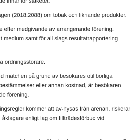
de innanför staketet.
lagen (2018:2088) om tobak och liknande produkter.
ske efter medgivande av arrangerande förening.
t medium samt för all slags resultatrapportering i
a ordningsstörare.
 matchen på grund av besökares otillbörliga
ngsbestämmelser eller annan kostnad, är besökaren
de förening.
ningsregler kommer att av-hysas från arenan, riskerar
 åklagare enligt lag om tillträdesförbud vid