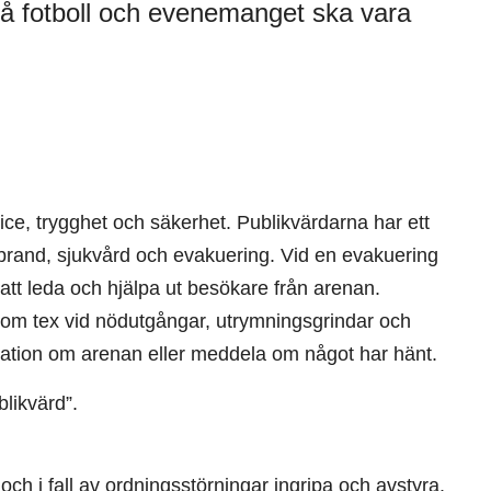
på fotboll och evenemanget ska vara
vice, trygghet och säkerhet. Publikvärdarna har ett
rand, sjukvård och evakuering. Vid en evakuering
 att leda och hjälpa ut besökare från arenan.
som tex vid nödutgångar, utrymningsgrindar och
mation om arenan eller meddela om något har hänt.
likvärd”.
ch i fall av ordningsstörningar ingripa och avstyra.