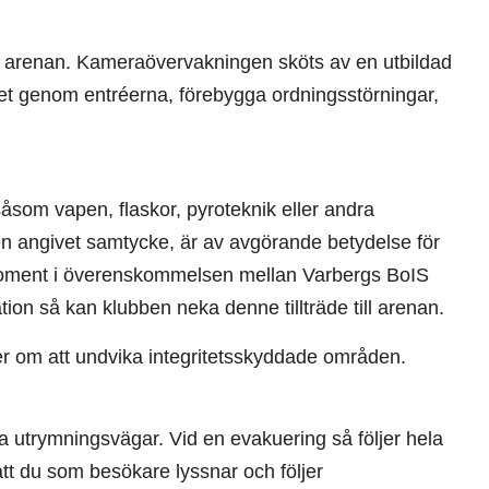
på arenan. Kameraövervakningen sköts av en utbildad
t genom entréerna, förebygga ordningsstörningar,
n såsom vapen, flaskor, pyroteknik eller andra
en angivet samtycke, är av avgörande betydelse för
 moment i överenskommelsen mellan Varbergs BoIS
on så kan klubben neka denne tillträde till arenan.
oner om att undvika integritetsskyddade områden.
 utrymningsvägar. Vid en evakuering så följer hela
tt du som besökare lyssnar och följer