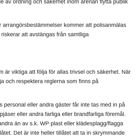
de av ordning och säkerhet inom arenan flytta publik
ller arrangörsbestämmelser kommer att polisanmälas
 riskerar att avstängas från samtliga
 viktiga att följa för allas trivsel och säkerhet. När
ölja och respektera reglerna som finns på
ersonal eller andra gäster får inte tas med in på
jäser eller andra farliga eller brandfarliga föremål.
andra än av s.k. WP plast eller klädesplagg/flagga
åtet. Det är inte heller tillåtet att ta in skrymmande