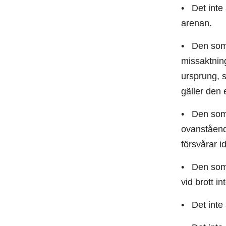
• Det inte 
arenan.
• Den som 
missaktning
ursprung, s
gäller den 
• Den som 
ovanstående
försvårar i
• Den som 
vid brott in
• Det inte 