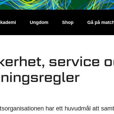
kademi
Ungdom
Shop
Gå på matc
erhet, service 
ningsregler
sorganisationen har ett huvudmål att samt