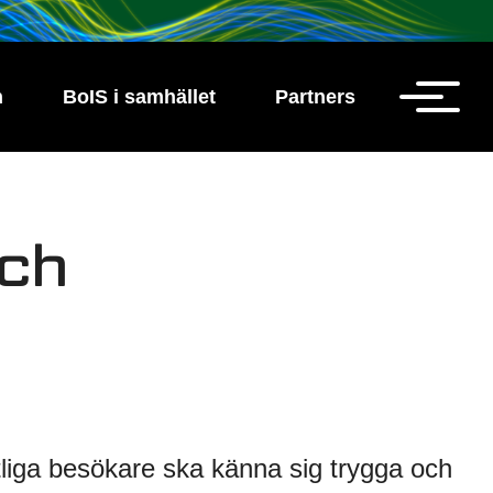
h
BoIS i samhället
Partners
och
liga besökare ska känna sig trygga och