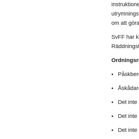
instruktion
utrymningsv
om att göra
SvFF har k
Räddningst
Ordningsr
• Påskbergs
• Åskådare 
• Det inte 
• Det inte 
• Det inte 