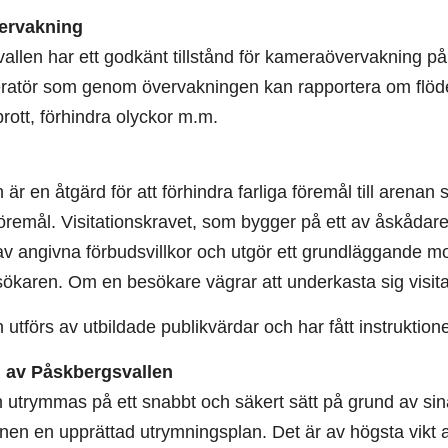
ervakning
allen har ett godkänt tillstånd för kameraövervakning 
atör som genom övervakningen kan rapportera om flöde
 brott, förhindra olyckor m.m.
n är en åtgärd för att förhindra farliga föremål till arena
öremål. Visitationskravet, som bygger på ett av åskådar
 av angivna förbudsvillkor och utgör ett grundläggande
karen. Om en besökare vägrar att underkasta sig visitati
n utförs av utbildade publikvärdar och har fått instrukti
 av Påskbergsvallen
utrymmas på ett snabbt och säkert sätt på grund av sina
nen en upprättad utrymningsplan. Det är av högsta vikt a