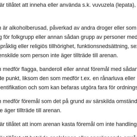
är tillåtet att inneha eller använda s.k. vuvuzela (lepata)
är alkoholberusad, påverkad av andra droger eller som 
 för folkgrupp eller annan sådan grupp av personer med a
pråklig eller religiös tillhörighet, funktionsnedsättning,
enskilde som person inte äger tillträde till arenan.
medför flagga, banderoll eller annat föremål med sådan t
 punkt, liksom den som medför t.ex. en rånarluva eller he
dentifikation och som kan befaras utgöra fara för ordningsst
medför föremål som det på grund av särskilda omständ
te äger tillträde till arenan.
är tillåtet att inom arenan kasta föremål om inte handlin