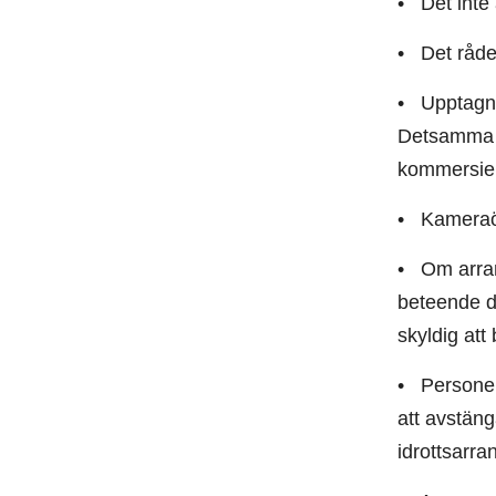
• Det inte 
• Det råde
• Upptagnin
Detsamma gä
kommersiell
• Kameraöv
• Om arran
beteende dr
skyldig att
• Personer 
att avstäng
idrottsarr