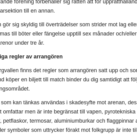
nde förening förbehåller sig rätten att för upprätthållan
tarsektion till en annan.
ör sig skyldig till överträdelser som strider mot lag e
as till böter eller fängelse upptill sex månader och/eller
arenor under tre år.
iga regler av arrangören
vallen finns det regler som arrangören satt upp och som är
 köper en biljett till match binder du dig samtidigt att f
ngsområdet.
som kan tänkas användas i skadesyfte mot arenan, dess p
 omfattar men är inte begränsat till vapen, pyrotekniska p
, petflaskor, termosar, aluminiumburkar och flaggpinnar 
ler symboler som uttrycker förakt mot folkgrupp är inte till