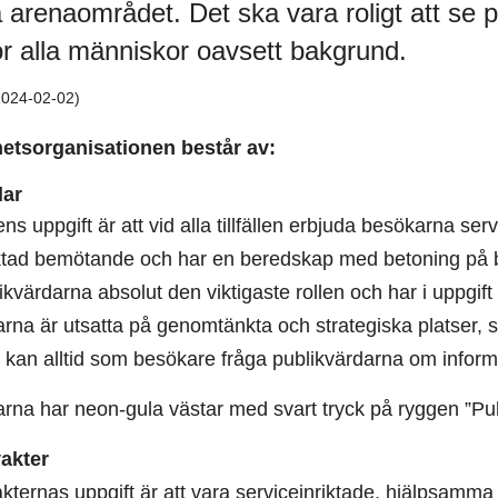
 arenaområdet. Det ska vara roligt att se 
r alla människor oavsett bakgrund.
2024-02-02)
etsorganisationen består av:
dar
ns uppgift är att vid alla tillfällen erbjuda besökarna ser
iktad bemötande och har en beredskap med betoning på b
ikvärdarna absolut den viktigaste rollen och har i uppgift
arna är utsatta på genomtänkta och strategiska platser, 
u kan alltid som besökare fråga publikvärdarna om infor
rna har neon-gula västar med svart tryck på ryggen ”Pub
akter
ternas uppgift är att vara serviceinriktade, hjälpsamma o