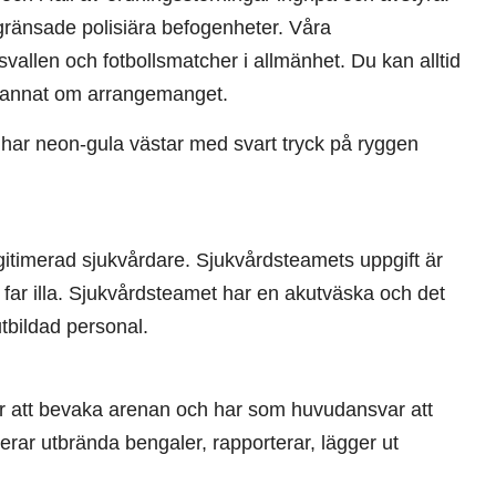
gränsade polisiära befogenheter. Våra
allen och fotbollsmatcher i allmänhet. Du kan alltid
r annat om arrangemanget.
ar neon-gula västar med svart tryck på ryggen
gitimerad sjukvårdare. Sjukvårdsteamets uppgift är
 far illa. Sjukvårdsteamet har en akutväska och det
utbildad personal.
er att bevaka arenan och har som huvudansvar att
erar utbrända bengaler, rapporterar, lägger ut