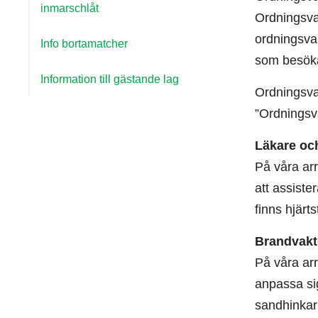
inmarschlåt
Ordningsva
ordningsvak
Info bortamatcher
som besöka
Information till gästande lag
Ordningsva
”Ordningsv
Läkare oc
På våra arr
att assiste
finns hjärt
Brandvakt
På våra ar
anpassa sig
sandhinkar