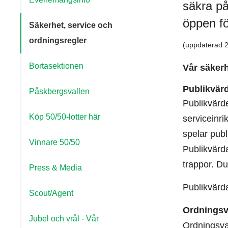
säkra på
öppen fö
Säkerhet, service och
ordningsregler
(uppdaterad 
Bortasektionen
Vår säkerh
Publikvär
Påskbergsvallen
Publikvärde
Köp 50/50-lotter här
serviceinr
spelar publ
Vinnare 50/50
Publikvärd
trappor. D
Press & Media
Publikvärda
Scout/Agent
Ordningsv
Jubel och vrål - Vår
Ordningsvak