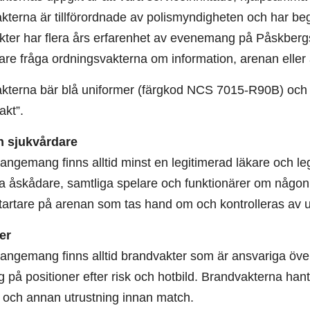
kterna är tillförordnade av polismyndigheten och har be
ter har flera års erfarenhet av evenemang på Påskbergsv
re fråga ordningsvakterna om information, arenan elle
kterna bär blå uniformer (färgkod NCS 7015-R90B) och h
akt”.
h sjukvårdare
angemang finns alltid minst en legitimerad läkare och le
ra åskådare, samtliga spelare och funktionärer om någon
startare på arenan som tas hand om och kontrolleras av 
er
rangemang finns alltid brandvakter som är ansvariga öv
 på positioner efter risk och hotbild. Brandvakterna hant
 och annan utrustning innan match.