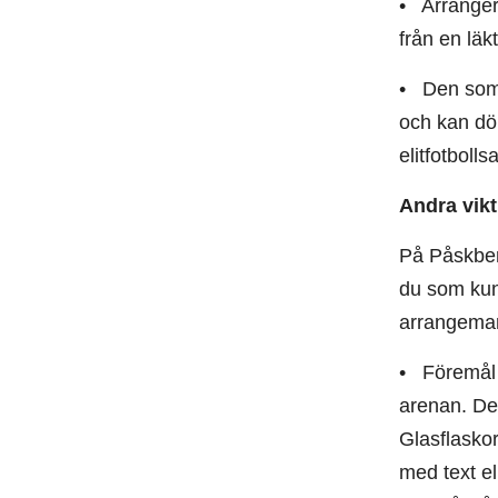
• Arrangera
från en läk
• Den som g
och kan döm
elitfotbolls
Andra vikt
På Påskberg
du som kund
arrangema
• Föremål 
arenan. Det
Glasflaskor
med text el