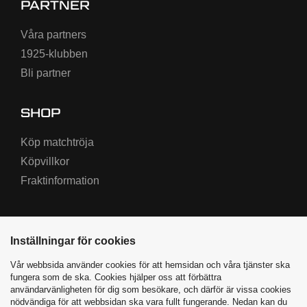
PARTNER
Våra partners
1925-klubben
Bli partner
SHOP
Köp matchtröja
Köpvillkor
Fraktinformation
Inställningar för cookies
Vår webbsida använder cookies för att hemsidan och våra tjänster ska
fungera som de ska. Cookies hjälper oss att förbättra
användarvänligheten för dig som besökare, och därför är vissa cookies
nödvändiga för att webbsidan ska vara fullt fungerande. Nedan kan du
Varbergs BoIS ©
2026
|