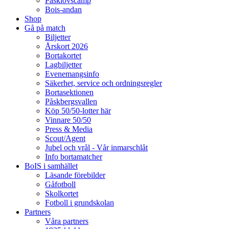
Påsklovscamp
Bois-andan
Shop
Gå på match
Biljetter
Årskort 2026
Bortakortet
Lagbiljetter
Evenemangsinfo
Säkerhet, service och ordningsregler
Bortasektionen
Påskbergsvallen
Köp 50/50-lotter här
Vinnare 50/50
Press & Media
Scout/Agent
Jubel och vrål - Vår inmarschlåt
Info bortamatcher
BoIS i samhället
Läsande förebilder
Gåfotboll
Skolkortet
Fotboll i grundskolan
Partners
Våra partners