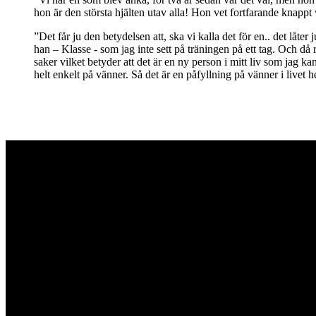
hon är den största hjälten utav alla! Hon vet fortfarande knappt 
”Det får ju den betydelsen att, ska vi kalla det för en.. det låt
han – Klasse - som jag inte sett på träningen på ett tag. Och d
saker vilket betyder att det är en ny person i mitt liv som jag 
helt enkelt på vänner. Så det är en påfyllning på vänner i livet h