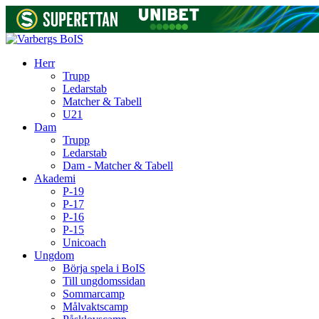
Herr
Trupp
Ledarstab
Matcher & Tabell
U21
Dam
Trupp
Ledarstab
Dam - Matcher & Tabell
Akademi
P-19
P-17
P-16
P-15
Unicoach
Ungdom
Börja spela i BoIS
Till ungdomssidan
Sommarcamp
Målvaktscamp