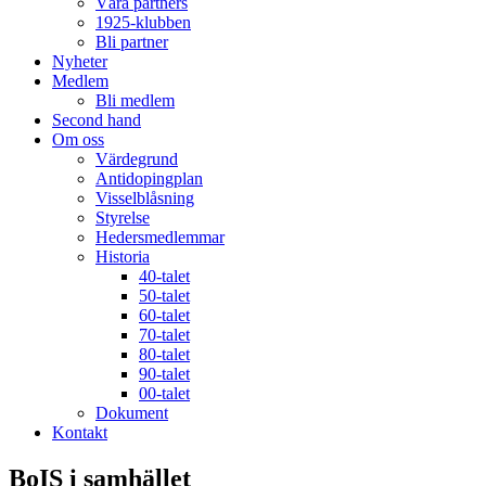
Våra partners
1925-klubben
Bli partner
Nyheter
Medlem
Bli medlem
Second hand
Om oss
Värdegrund
Antidopingplan
Visselblåsning
Styrelse
Hedersmedlemmar
Historia
40-talet
50-talet
60-talet
70-talet
80-talet
90-talet
00-talet
Dokument
Kontakt
BoIS i samhället