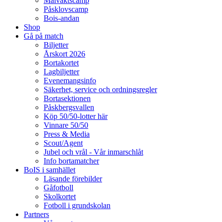
Målvaktscamp
Påsklovscamp
Bois-andan
Shop
Gå på match
Biljetter
Årskort 2026
Bortakortet
Lagbiljetter
Evenemangsinfo
Säkerhet, service och ordningsregler
Bortasektionen
Påskbergsvallen
Köp 50/50-lotter här
Vinnare 50/50
Press & Media
Scout/Agent
Jubel och vrål - Vår inmarschlåt
Info bortamatcher
BoIS i samhället
Läsande förebilder
Gåfotboll
Skolkortet
Fotboll i grundskolan
Partners