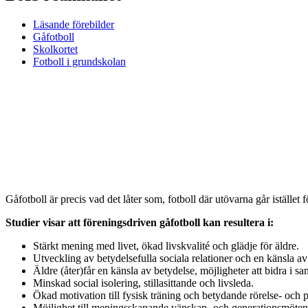
Läsande förebilder
Gåfotboll
Skolkortet
Fotboll i grundskolan
Gåfotboll är precis vad det låter som, fotboll där utövarna går istället f
Studier visar att föreningsdriven gåfotboll kan resultera i:
Stärkt mening med livet, ökad livskvalité och glädje för äldre.
Utveckling av betydelsefulla sociala relationer och en känsla 
Äldre (åter)får en känsla av betydelse, möjligheter att bidra i s
Minskad social isolering, stillasittande och livsleda.
Ökad motivation till fysisk träning och betydande rörelse- och p
Möjlighet till meningsskapande vänskap- och generationsmöten