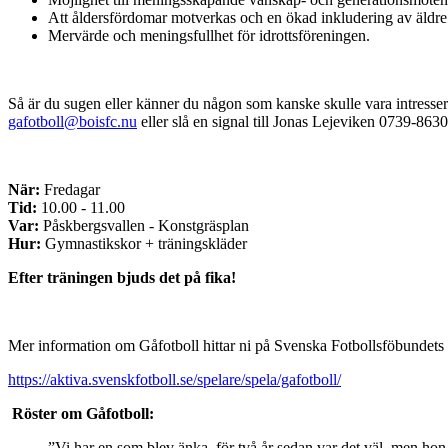
Att åldersfördomar motverkas och en ökad inkludering av äldre 
Mervärde och meningsfullhet för idrottsföreningen.
Så är du sugen eller känner du någon som kanske skulle vara intresser
gafotboll@boisfc.nu
eller slå en signal till Jonas Lejeviken 0739-863
När:
Fredagar
Tid:
10.00 - 11.00
Var:
Påskbergsvallen - Konstgräsplan
Hur:
Gymnastikskor + träningskläder
Efter träningen bjuds det på fika!
Mer information om Gåfotboll hittar ni på Svenska Fotbollsföbundets
https://aktiva.svenskfotboll.se/spelare/spela/gafotboll/
Röster om Gåfotboll:
”Vi har en som blev änka, för två år sedan var det väl, men hon 