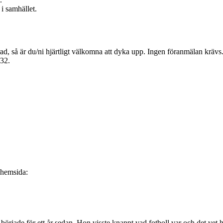
i samhället.
ad, så är du/ni hjärtligt välkomna att dyka upp. Ingen föranmälan krävs
032.
 hemsida:
började för ett år sedan. Hon visste knappt vad fotboll var och det vet 