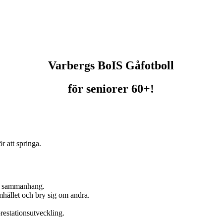
Varbergs BoIS Gåfotboll
för seniorer 60+!
ör att springa.
av sammanhang.
amhället och bry sig om andra.
restationsutveckling.
.