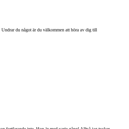
. Undrar du något är du välkommen att höra av dig till
hon fortfarande inte. Hon är med varje gång! Alltså jag tycker