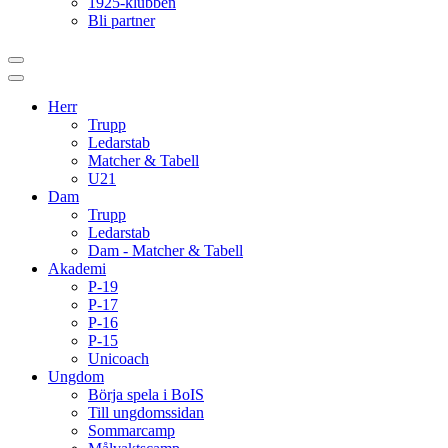
1925-klubben
Bli partner
Herr
Trupp
Ledarstab
Matcher & Tabell
U21
Dam
Trupp
Ledarstab
Dam - Matcher & Tabell
Akademi
P-19
P-17
P-16
P-15
Unicoach
Ungdom
Börja spela i BoIS
Till ungdomssidan
Sommarcamp