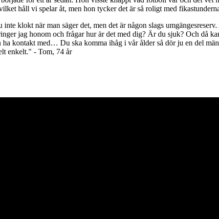
vilket håll vi spelar åt, men hon tycker det är så roligt med fikastunder
er ju inte klokt när man säger det, men det är någon slags umgängesreserv
å ringer jag honom och frågar hur är det med dig? Är du sjuk? Och då ka
kan ha kontakt med… Du ska komma ihåg i vår ålder så dör ju en del männis
elt enkelt." - Tom, 74 år