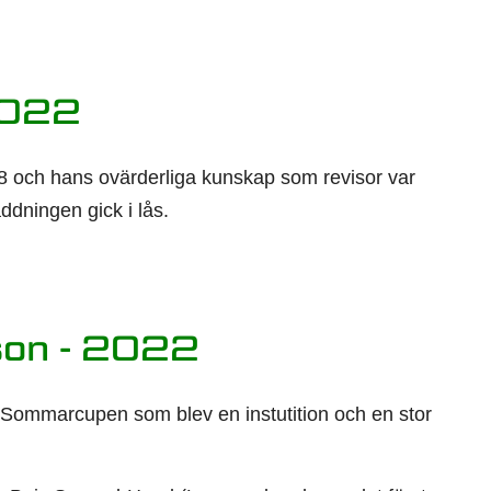
2022
8 och hans ovärderliga kunskap som revisor var
äddningen gick i lås.
son - 2022
ill Sommarcupen som blev en instutition och en stor