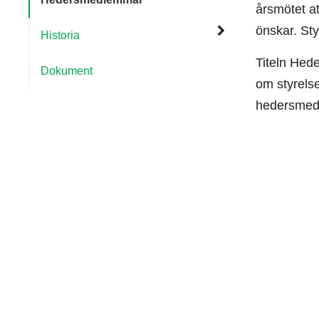
årsmötet a
önskar. St
Historia
Titeln Hede
Dokument
om styrelse
hedersmedl