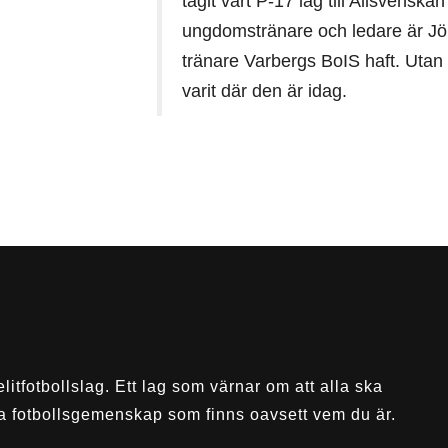
tagit vårt P-17 lag till Allsvens
ungdomstränare och ledare är Jör
tränare Varbergs BoIS haft. Utan
varit där den är idag.
elitfotbollslag. Ett lag som värnar om att alla ska
a fotbollsgemenskap som finns oavsett vem du är.