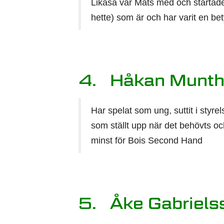
Likaså var Mats med och starta
hette) som är och har varit en bet
4. Håkan Munth
Har spelat som ung, suttit i styrel
som ställt upp när det behövts och
minst för Bois Second Hand
5. Åke Gabriels