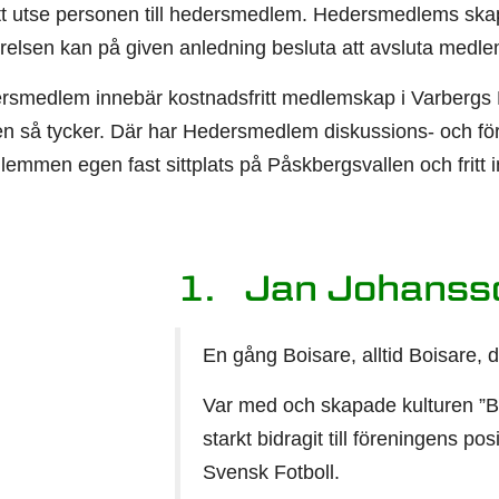
tt utse personen till hedersmedlem. Hedersmedlems skape
yrelsen kan på given anledning besluta att avsluta medl
rsmedlem innebär kostnadsfritt medlemskap i Varbergs Bo
n så tycker. Där har Hedersmedlem diskussions- och försl
emmen egen fast sittplats på Påskbergsvallen och fritt
1. Jan Johanss
En gång Boisare, alltid Boisare, d
Var med och skapade kulturen ”B
starkt bidragit till föreningens 
Svensk Fotboll.