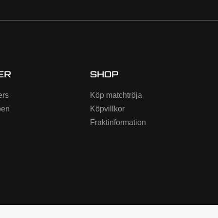
ER
SHOP
ers
Köp matchtröja
ben
Köpvillkor
Fraktinformation