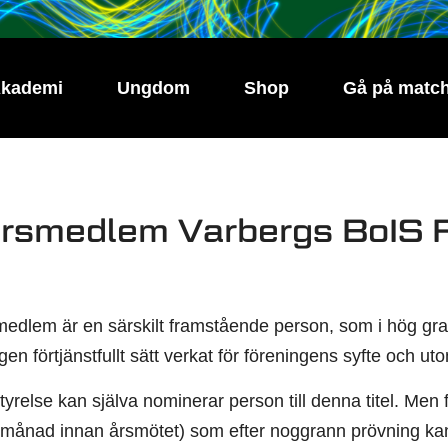
kademi
Ungdom
Shop
Gå på matc
rsmedlem Varbergs BoIS 
edlem är en särskilt framstående person, som i hög gra
igen förtjänstfullt sätt verkat för föreningens syfte och ut
yrelse kan själva nominerar person till denna titel. Men
 månad innan årsmötet) som efter noggrann prövning ka