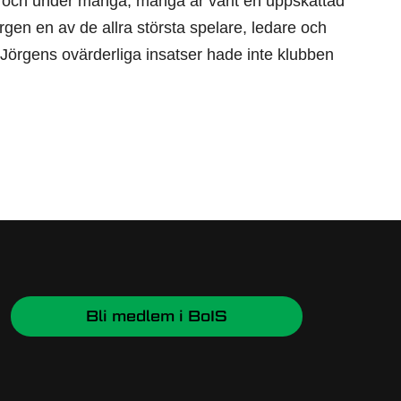
kan och under många, många år varit en uppskattad
gen en av de allra största spelare, ledare och
 Jörgens ovärderliga insatser hade inte klubben
Bli medlem i BoIS