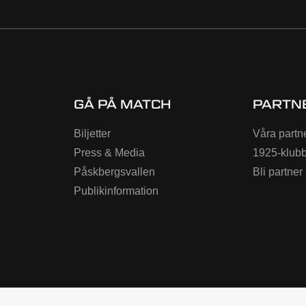
GÅ PÅ MATCH
PARTN
Biljetter
Våra partn
Press & Media
1925-klub
Påskbergsvallen
Bli partner
Publikinformation