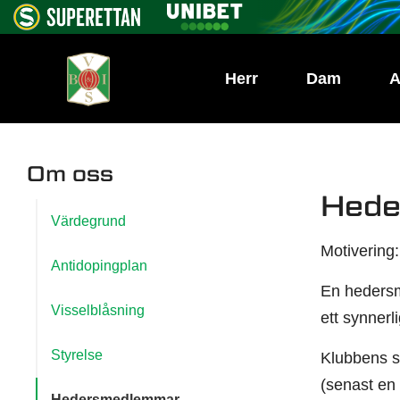
Herr
Dam
A
Om oss
Hede
Värdegrund
Motivering:
Antidopingplan
En hedersm
Visselblåsning
ett synnerl
Styrelse
Klubbens st
(senast en
Hedersmedlemmar