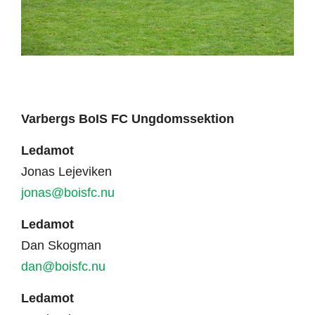
Varbergs BoIS FC Ungdomssektion
Ledamot
Jonas Lejeviken
jonas@boisfc.nu
Ledamot
Dan Skogman
dan@boisfc.nu
Ledamot