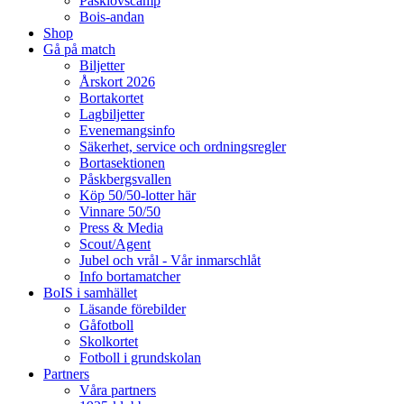
Påsklovscamp
Bois-andan
Shop
Gå på match
Biljetter
Årskort 2026
Bortakortet
Lagbiljetter
Evenemangsinfo
Säkerhet, service och ordningsregler
Bortasektionen
Påskbergsvallen
Köp 50/50-lotter här
Vinnare 50/50
Press & Media
Scout/Agent
Jubel och vrål - Vår inmarschlåt
Info bortamatcher
BoIS i samhället
Läsande förebilder
Gåfotboll
Skolkortet
Fotboll i grundskolan
Partners
Våra partners