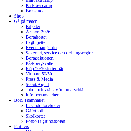
Målvaktscamp
Påsklovscamp
Bois-andan
Shop
Gå på match
Biljetter
Årskort 2026
Bortakortet
Lagbiljetter
Evenemangsinfo
Säkerhet, service och ordningsregler
Bortasektionen
Påskbergsvallen
Köp 50/50-lotter här
Vinnare 50/50
Press & Media
Scout/Agent
Jubel och vrål - Vår inmarschlåt
Info bortamatcher
BoIS i samhället
Läsande förebilder
Gåfotboll
Skolkortet
Fotboll i grundskolan
Partners