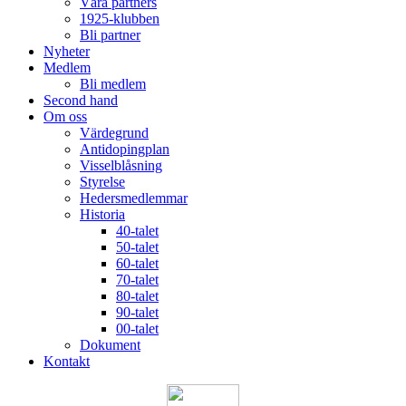
Våra partners
1925-klubben
Bli partner
Nyheter
Medlem
Bli medlem
Second hand
Om oss
Värdegrund
Antidopingplan
Visselblåsning
Styrelse
Hedersmedlemmar
Historia
40-talet
50-talet
60-talet
70-talet
80-talet
90-talet
00-talet
Dokument
Kontakt