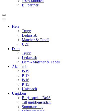
1925-klubben
Bli partner
Herr
Trupp
Ledarstab
Matcher & Tabell
U21
Dam
Trupp
Ledarstab
Dam - Matcher & Tabell
Akademi
P-19
P-17
P-16
P-15
Unicoach
Ungdom
Börja spela i BoIS
Till ungdomssidan
Sommarcamp