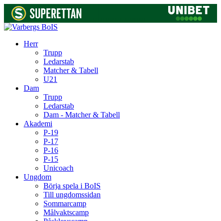
Herr
Trupp
Ledarstab
Matcher & Tabell
U21
Dam
Trupp
Ledarstab
Dam - Matcher & Tabell
Akademi
P-19
P-17
P-16
P-15
Unicoach
Ungdom
Börja spela i BoIS
Till ungdomssidan
Sommarcamp
Målvaktscamp