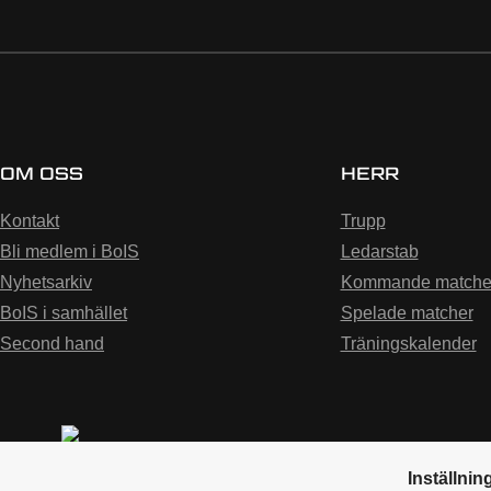
OM OSS
HERR
Kontakt
Trupp
Bli medlem i BoIS
Ledarstab
Nyhetsarkiv
Kommande matche
BoIS i samhället
Spelade matcher
Second hand
Träningskalender
Inställnin