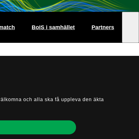
match
BoIS i samhället
Partners
g välkomna och alla ska få uppleva den äkta