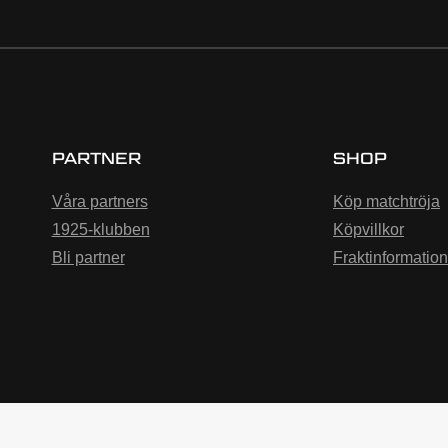
PARTNER
SHOP
Våra partners
Köp matchtröja
1925-klubben
Köpvillkor
Bli partner
Fraktinformation