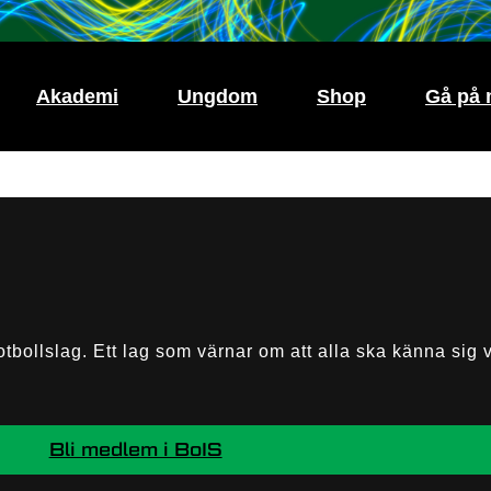
Akademi
Ungdom
Shop
Gå på 
tfotbollslag. Ett lag som värnar om att alla ska känna si
Bli medlem i BoIS