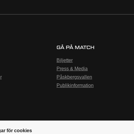
GÅ PÅ MATCH
Biljetter
Press & Media
r
Påskbergsvallen
Publikinformation
gar för cookies