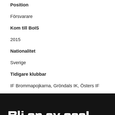
Position
Försvarare
Kom till BoIS
2015
Nationalitet
Sverige
Tidigare klubbar
IF Brommapojkarna, Gröndals IK, Östers IF
Bli en av oss!