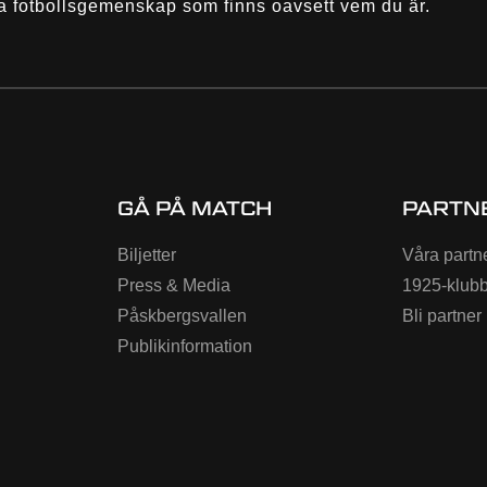
a fotbollsgemenskap som finns oavsett vem du är.
GÅ PÅ MATCH
PARTN
Biljetter
Våra partn
Press & Media
1925-klub
Påskbergsvallen
Bli partner
Publikinformation