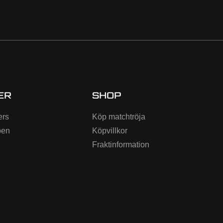
ER
SHOP
ers
Köp matchtröja
ben
Köpvillkor
Fraktinformation