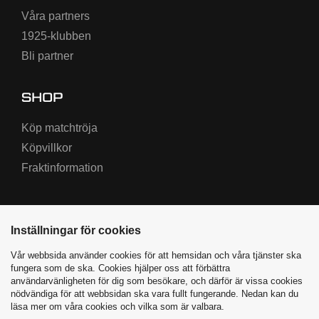
Våra partners
1925-klubben
Bli partner
SHOP
Köp matchtröja
Köpvillkor
Fraktinformation
Inställningar för cookies
Vår webbsida använder cookies för att hemsidan och våra tjänster ska
fungera som de ska. Cookies hjälper oss att förbättra
användarvänligheten för dig som besökare, och därför är vissa cookies
nödvändiga för att webbsidan ska vara fullt fungerande. Nedan kan du
Varbergs BoIS ©
2026
|
läsa mer om våra cookies och vilka som är valbara.
Producerad av Highway Media