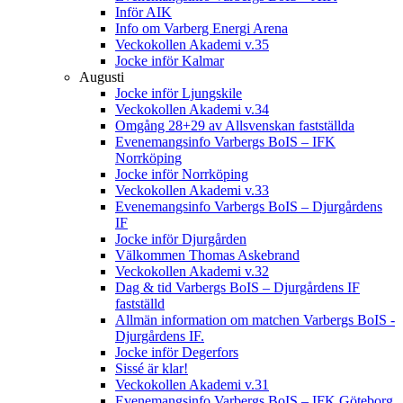
Inför AIK
Info om Varberg Energi Arena
Veckokollen Akademi v.35
Jocke inför Kalmar
Augusti
Jocke inför Ljungskile
Veckokollen Akademi v.34
Omgång 28+29 av Allsvenskan fastställda
Evenemangsinfo Varbergs BoIS – IFK
Norrköping
Jocke inför Norrköping
Veckokollen Akademi v.33
Evenemangsinfo Varbergs BoIS – Djurgårdens
IF
Jocke inför Djurgården
Välkommen Thomas Askebrand
Veckokollen Akademi v.32
Dag & tid Varbergs BoIS – Djurgårdens IF
fastställd
Allmän information om matchen Varbergs BoIS -
Djurgårdens IF.
Jocke inför Degerfors
Sissé är klar!
Veckokollen Akademi v.31
Evenemangsinfo Varbergs BoIS – IFK Göteborg