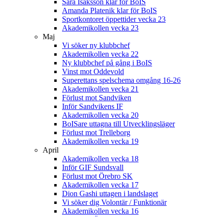
Sara Isaksson klar för BoIS
Amanda Platenik klar för BoIS
Sportkontoret öppettider vecka 23
Akademikollen vecka 23
Maj
Vi söker ny klubbchef
Akademikollen vecka 22
Ny klubbchef på gång i BoIS
Vinst mot Oddevold
Superettans spelschema omgång 16-26
Akademikollen vecka 21
Förlust mot Sandviken
Inför Sandvikens IF
Akademikollen vecka 20
BoISare uttagna till Utvecklingsläger
Förlust mot Trelleborg
Akademikollen vecka 19
April
Akademikollen vecka 18
Inför GIF Sundsvall
Förlust mot Örebro SK
Akademikollen vecka 17
Dion Gashi uttagen i landslaget
Vi söker dig Volontär / Funktionär
Akademikollen vecka 16