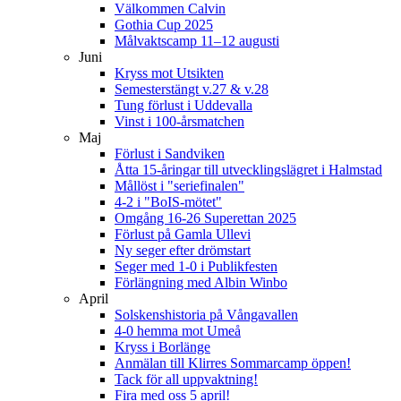
Välkommen Calvin
Gothia Cup 2025
Målvaktscamp 11–12 augusti
Juni
Kryss mot Utsikten
Semesterstängt v.27 & v.28
Tung förlust i Uddevalla
Vinst i 100-årsmatchen
Maj
Förlust i Sandviken
Åtta 15-åringar till utvecklingslägret i Halmstad
Mållöst i "seriefinalen"
4-2 i "BoIS-mötet"
Omgång 16-26 Superettan 2025
Förlust på Gamla Ullevi
Ny seger efter drömstart
Seger med 1-0 i Publikfesten
Förlängning med Albin Winbo
April
Solskenshistoria på Vångavallen
4-0 hemma mot Umeå
Kryss i Borlänge
Anmälan till Klirres Sommarcamp öppen!
Tack för all uppvaktning!
Fira med oss 5 april!