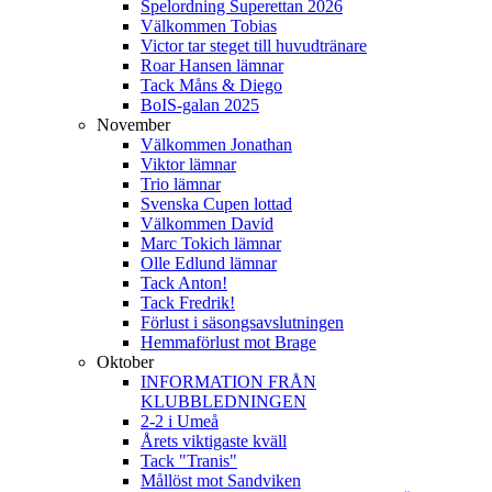
Spelordning Superettan 2026
Välkommen Tobias
Victor tar steget till huvudtränare
Roar Hansen lämnar
Tack Måns & Diego
BoIS-galan 2025
November
Välkommen Jonathan
Viktor lämnar
Trio lämnar
Svenska Cupen lottad
Välkommen David
Marc Tokich lämnar
Olle Edlund lämnar
Tack Anton!
Tack Fredrik!
Förlust i säsongsavslutningen
Hemmaförlust mot Brage
Oktober
INFORMATION FRÅN
KLUBBLEDNINGEN
2-2 i Umeå
Årets viktigaste kväll
Tack "Tranis"
Mållöst mot Sandviken