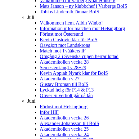
Välkommen till Varberg Roar Hansen!
Mats Janson – ny klubbchef i Varbergs BoIS
Tobias Linderoth lämnar BoIS
Juli
Välkommen hem, Albin Winbo!
Information inför matchen mot Helsingborg
Förlust mot Östersund
Kevin Custovic klar för BoIS
Oavgjort mot Landskrona
Match mot Tvååkers IF
Omgång 2 i Svenska cupen herrar lottad
Akademikollen vecka 28
Semesterstängt v.28+29
Kevin Appiah Nyark klar för BoIS
Akademikollen v.27
Gustav Broman till BoIS
Lyckad helg för P14 & P13
Oliver Silverholt går på lån
Juni
Förlust mot Helsingborg
Inför HIF
Akademikollen vecka 26
Alexander Johansson till BoIS
Akademikollen vecka 25
Akademikollen vecka 24