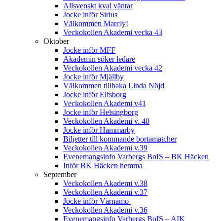
Allsvenskt kval väntar
Jocke inför Sirius
Välkommen Marcly!
Veckokollen Akademi vecka 43
Oktober
Jocke inför MFF
Akademin söker ledare
Veckokollen Akademi vecka 42
Jocke inför Mjällby
Välkommen tillbaka Linda Nöjd
Jocke inför Elfsborg
Veckokollen Akademi v41
Jocke inför Helsingborg
Veckokollen Akademi v. 40
Jocke inför Hammarby
Biljetter till kommande bortamatcher
Veckokollen Akademi v.39
Evenemangsinfo Varbergs BoIS – BK Häcken
Inför BK Häcken hemma
September
Veckokollen Akademi v.38
Veckokollen Akademi v.37
Jocke inför Värnamo
Veckokollen Akademi v.36
Evenemangsinfo Varbergs BoIS – AIK