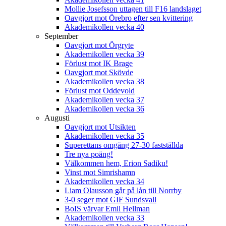
Mollie Josefsson uttagen till F16 landslaget
Oavgjort mot Örebro efter sen kvittering
Akademikollen vecka 40
September
Oavgjort mot Örgryte
Akademikollen vecka 39
Förlust mot IK Brage
Oavgjort mot Skövde
Akademikollen vecka 38
Förlust mot Oddevold
Akademikollen vecka 37
Akademikollen vecka 36
Augusti
Oavgjort mot Utsikten
Akademikollen vecka 35
Superettans omgång 27-30 fastställda
Tre nya poäng!
Välkommen hem, Erion Sadiku!
Vinst mot Simrishamn
Akademikollen vecka 34
Liam Olausson går på lån till Norrby
3-0 seger mot GIF Sundsvall
BoIS värvar Emil Hellman
Akademikollen vecka 33