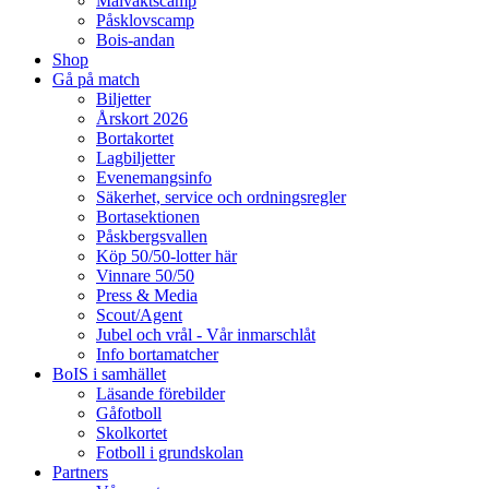
Målvaktscamp
Påsklovscamp
Bois-andan
Shop
Gå på match
Biljetter
Årskort 2026
Bortakortet
Lagbiljetter
Evenemangsinfo
Säkerhet, service och ordningsregler
Bortasektionen
Påskbergsvallen
Köp 50/50-lotter här
Vinnare 50/50
Press & Media
Scout/Agent
Jubel och vrål - Vår inmarschlåt
Info bortamatcher
BoIS i samhället
Läsande förebilder
Gåfotboll
Skolkortet
Fotboll i grundskolan
Partners