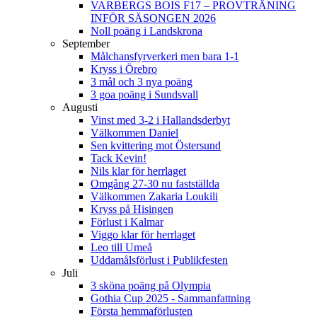
VARBERGS BOIS F17 – PROVTRÄNING
INFÖR SÄSONGEN 2026
Noll poäng i Landskrona
September
Målchansfyrverkeri men bara 1-1
Kryss i Örebro
3 mål och 3 nya poäng
3 goa poäng i Sundsvall
Augusti
Vinst med 3-2 i Hallandsderbyt
Välkommen Daniel
Sen kvittering mot Östersund
Tack Kevin!
Nils klar för herrlaget
Omgång 27-30 nu fastställda
Välkommen Zakaria Loukili
Kryss på Hisingen
Förlust i Kalmar
Viggo klar för herrlaget
Leo till Umeå
Uddamålsförlust i Publikfesten
Juli
3 sköna poäng på Olympia
Gothia Cup 2025 - Sammanfattning
Första hemmaförlusten