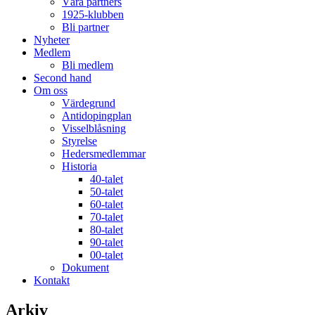
Våra partners
1925-klubben
Bli partner
Nyheter
Medlem
Bli medlem
Second hand
Om oss
Värdegrund
Antidopingplan
Visselblåsning
Styrelse
Hedersmedlemmar
Historia
40-talet
50-talet
60-talet
70-talet
80-talet
90-talet
00-talet
Dokument
Kontakt
Arkiv