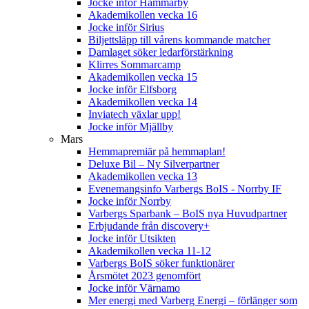
Jocke inför Hammarby
Akademikollen vecka 16
Jocke inför Sirius
Biljettsläpp till vårens kommande matcher
Damlaget söker ledarförstärkning
Klirres Sommarcamp
Akademikollen vecka 15
Jocke inför Elfsborg
Akademikollen vecka 14
Inviatech växlar upp!
Jocke inför Mjällby
Mars
Hemmapremiär på hemmaplan!
Deluxe Bil – Ny Silverpartner
Akademikollen vecka 13
Evenemangsinfo Varbergs BoIS - Norrby IF
Jocke inför Norrby
Varbergs Sparbank – BoIS nya Huvudpartner
Erbjudande från discovery+
Jocke inför Utsikten
Akademikollen vecka 11-12
Varbergs BoIS söker funktionärer
Årsmötet 2023 genomfört
Jocke inför Värnamo
Mer energi med Varberg Energi – förlänger som