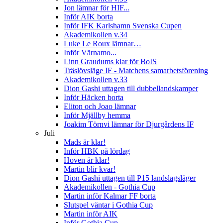
Jon lämnar för HIF...
Inför AIK borta
Inför IFK Karlshamn Svenska Cupen
Akademikollen v.34
Luke Le Roux lämnar…
Inför Värnamo...
Linn Graudums klar för BoIS
Träslövsläge IF - Matchens samarbetsförening
Akademikollen v.33
Dion Gashi uttagen till dubbellandskamper
Inför Häcken borta
Eliton och Joao lämnar
Inför Mjällby hemma
Joakim Törnvi lämnar för Djurgårdens IF
Juli
Mads är klar!
Inför HBK på lördag
Hoven är klar!
Martin blir kvar!
Dion Gashi uttagen till P15 landslagsläger
Akademikollen - Gothia Cup
Martin inför Kalmar FF borta
Slutspel väntar i Gothia Cup
Martin inför AIK
Inför Gothia Cup