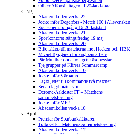
Fotbollsvecka på Påskbergsvallen
Oliver Alfonsi uttagen i P20-landslaget
Maj
Akademikollen vecka 22
Jocke inför Degerfors - Match 100 i Allsvenskan
Spelschema omgång 16-26 fastställt
Akademikollen vecka 21
Sportkontoret stängt fredag 19 maj
Akademikollen vecka 20
Biljettsläpp till matcherna mot Häcken och HBK
Micael Byggare i förlängt samarbete
Pär Munther om damlagets säsongsstart
Tjejgrupper på Klirres Sommarcamp
Akademikollen vecka 19
Jocke inför Värnamo
Lagbiljetter till kommande två matcher
Senarelagd matchstart
Derome-Åskloster FF – Matchens
samarbetsförening
Jocke inför MFF
Akademikollen vecka 18
April
Premiär för Sparbanksläktaren
Tofta GIF – Matchens samarbetsförening
Akademikollen vecka 17