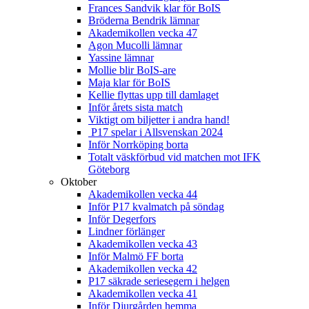
Frances Sandvik klar för BoIS
Bröderna Bendrik lämnar
Akademikollen vecka 47
Agon Mucolli lämnar
Yassine lämnar
Mollie blir BoIS-are
Maja klar för BoIS
Kellie flyttas upp till damlaget
Inför årets sista match
Viktigt om biljetter i andra hand!
P17 spelar i Allsvenskan 2024
Inför Norrköping borta
Totalt väskförbud vid matchen mot IFK
Göteborg
Oktober
Akademikollen vecka 44
Inför P17 kvalmatch på söndag
Inför Degerfors
Lindner förlänger
Akademikollen vecka 43
Inför Malmö FF borta
Akademikollen vecka 42
P17 säkrade seriesegern i helgen
Akademikollen vecka 41
Inför Djurgården hemma