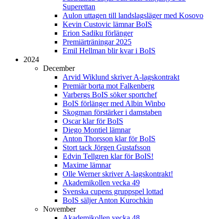
Superettan
Aulon uttagen till landslagsläger med Kosovo
Kevin Custovic lämnar BoIS
Erion Sadiku förlänger
Premiärträningar 2025
Emil Hellman blir kvar i BoIS
2024
December
Arvid Wiklund skriver A-lagskontrakt
Premiär borta mot Falkenberg
Varbergs BoIS söker sportchef
BoIS förlänger med Albin Winbo
Skogman förstärker i damstaben
Oscar klar för BoIS
Diego Montiel lämnar
Anton Thorsson klar för BoIS
Stort tack Jörgen Gustafsson
Edvin Tellgren klar för BoIS!
Maxime lämnar
Olle Werner skriver A-lagskontrakt!
Akademikollen vecka 49
Svenska cupens gruppspel lottad
BoIS säljer Anton Kurochkin
November
Akademikollen vecka 48