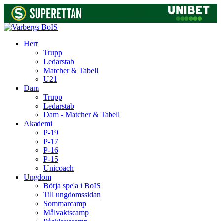
Herr
Trupp
Ledarstab
Matcher & Tabell
U21
Dam
Trupp
Ledarstab
Dam - Matcher & Tabell
Akademi
P-19
P-17
P-16
P-15
Unicoach
Ungdom
Börja spela i BoIS
Till ungdomssidan
Sommarcamp
Målvaktscamp