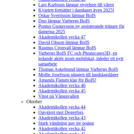
Lars Karlsson lämnar styrelsen till våren
Kvartett fortsätter i damlaget även 2025!
Oskar Sverrisson lämnar BoIS
Duo lämnar Varbergs BoIS
Pontus Gustavsson ny assisterande tränare för
damerna 2025
Akademikollen vecka 47
David Olsson lämnar BoIS
Rasmus Cronvall lämnar BoIS
Varbergs BoIS FC och Phonecases3D, en
ledande aktör inom mobilskal, inleder ett nytt
samarbete
Thomas Askebrand lämnar Varbergs BoIS
Mollie Josefsson uttagen till landslagsläger
Amanda Flatum klar för BoIS!
Akademikollen vecka 46
Akademikollen vecka 45
Vinst på Vångavallen
Oktober
Akademikollen vecka 44
Oavgjort mot Degerfors
Akademikollen vecka 43
Stark vändning gav tre poäng
Akademikollen vecka 42
Akademikollen vecka 41