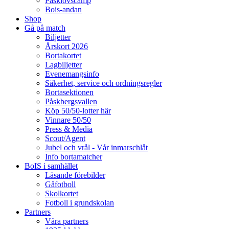
Påsklovscamp
Bois-andan
Shop
Gå på match
Biljetter
Årskort 2026
Bortakortet
Lagbiljetter
Evenemangsinfo
Säkerhet, service och ordningsregler
Bortasektionen
Påskbergsvallen
Köp 50/50-lotter här
Vinnare 50/50
Press & Media
Scout/Agent
Jubel och vrål - Vår inmarschlåt
Info bortamatcher
BoIS i samhället
Läsande förebilder
Gåfotboll
Skolkortet
Fotboll i grundskolan
Partners
Våra partners