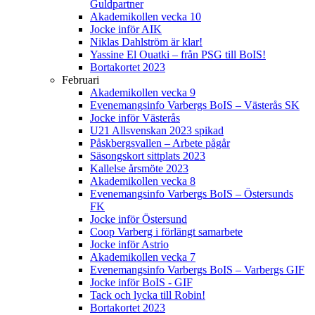
Guldpartner
Akademikollen vecka 10
Jocke inför AIK
Niklas Dahlström är klar!
Yassine El Ouatki – från PSG till BoIS!
Bortakortet 2023
Februari
Akademikollen vecka 9
Evenemangsinfo Varbergs BoIS – Västerås SK
Jocke inför Västerås
U21 Allsvenskan 2023 spikad
Påskbergsvallen – Arbete pågår
Säsongskort sittplats 2023
Kallelse årsmöte 2023
Akademikollen vecka 8
Evenemangsinfo Varbergs BoIS – Östersunds
FK
Jocke inför Östersund
Coop Varberg i förlängt samarbete
Jocke inför Astrio
Akademikollen vecka 7
Evenemangsinfo Varbergs BoIS – Varbergs GIF
Jocke inför BoIS - GIF
Tack och lycka till Robin!
Bortakortet 2023