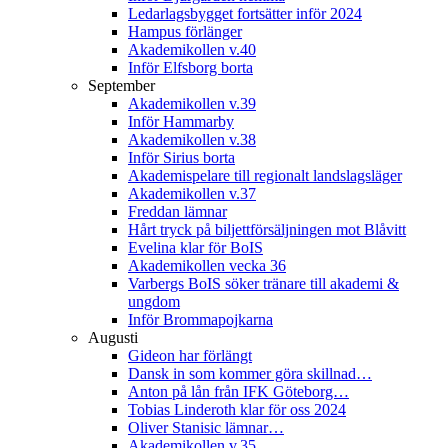
Ledarlagsbygget fortsätter inför 2024
Hampus förlänger
Akademikollen v.40
Inför Elfsborg borta
September
Akademikollen v.39
Inför Hammarby
Akademikollen v.38
Inför Sirius borta
Akademispelare till regionalt landslagsläger
Akademikollen v.37
Freddan lämnar
Hårt tryck på biljettförsäljningen mot Blåvitt
Evelina klar för BoIS
Akademikollen vecka 36
Varbergs BoIS söker tränare till akademi &
ungdom
Inför Brommapojkarna
Augusti
Gideon har förlängt
Dansk in som kommer göra skillnad…
Anton på lån från IFK Göteborg…
Tobias Linderoth klar för oss 2024
Oliver Stanisic lämnar…
Akademikollen v.35