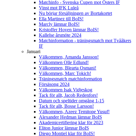
Matchinfo - Svenska Cupen mot Östers IF
Vinst mot IFK Luleå
Nu börjar försäljningen av Bortakortet
Ella Martinez till BoIS!
Marcly lämnar BoIS!
Kristoffer Hoven lämnar BoIS!
Kallelse årsmöte 2024
Matchinformation - träningsmatch mot Tvååkers
IF
Januari
Välkommen, Amanda Jansson!
Välkommen Olle Edlund!
Välkommen, Blearta Osmani!
Välkommen, Marc Tokich!
Träningsmatch matchinformation
Försäsong 2024
Välkommen Isak Vidjeskog
Tack för allt, Jacob Redenfors!
Datum och speltider omgång 1-15
Tack för allt, Bosse Larsson!
Välkommen, Azeez Temitope Yusuf!
Alexander Hedman lämnar BoIS
Akademicertifiering klar för 2023
Eliton Junior lämnar BoIS
Diego Montiel klar för BoIS!