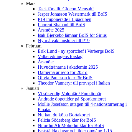
Mars
Tack för allt, Gideon Mensah!
Jesper Jonasson Westermark till BoIS
P19 imponerade i Ligacupen
Laorent Shabani till BoIS
Årsmöte 2025
Isak Bjerkebo lämnar BoIS för Sirius
Ny målvakt ansluter till P19
Februari
Erik Lund - ny sportchef i Varbergs BoIS
Valberedningens förslag
Årsmöte
Huvudtränarna i akademin 2025
Damerna är redo för 2025!
Olivia Paulsson klar för BoIS
Theodor Vanneryr till provspel i Italien
Januari
Vi söker dig Volontär / Funktionär
Ändrade öppettider på Sportkontoret
Mollie Josefsson uttagen till 4-nationsturnering i
Pinatar
Nu kan du köpa Bortakortet
Felicia Söderberg klar för BoIS
Nuurdin Ali Mohudin klar för BoIS
Fastställda dagar och tider omgång 1-15