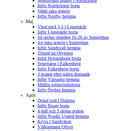
Segersviten bruten i Norrköping
Inför Norrköping borta
Sjätte raka segern
Inför Norrby hemma
Maj
Vinst med 3-1 i Ljungskile
Inför Ljungskile borta
Så spelas omgång 16-26 av Superettan
4:e raka segern i Superettan
Inför Sundsvall hemma
Triumf på Olympia
Inför Helsingborg borta
Segersång i Falkenberg
Inför Falkenberg borta
3 poäng efter galen dramatik
Inför Värnamo hemma
Mållös solskenshistoria
Inför Örebro hemma
April
Delad pott i Dalarna
Inför Brage borta
4 mål och 3 sköna poäng
Inför Nordic United hemma
Kryss i Sandviken
Välkommen Oliver