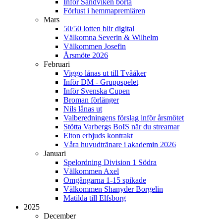
Inför Sandviken borta
Förlust i hemmapremiären
Mars
50/50 lotten blir digital
Välkomna Severin & Wilhelm
Välkommen Josefin
Årsmöte 2026
Februari
Viggo lånas ut till Tvååker
Inför DM - Gruppspelet
Inför Svenska Cupen
Broman förlänger
Nils lånas ut
Valberedningens förslag inför årsmötet
Stötta Varbergs BoIS när du streamar
Elton erbjuds kontrakt
Våra huvudtränare i akademin 2026
Januari
Spelordning Division 1 Södra
Välkommen Axel
Omgångarna 1-15 spikade
Välkommen Shanyder Borgelin
Matilda till Elfsborg
2025
December