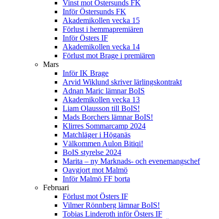
Vinst mot Östersunds FK
Inför Östersunds FK
Akademikollen vecka 15
Förlust i hemmapremiären
Inför Östers IF
Akademikollen vecka 14
Förlust mot Brage i premiären
Mars
Inför IK Brage
Arvid Wiklund skriver lärlingskontrakt
Adnan Maric lämnar BoIS
Akademikollen vecka 13
Liam Olausson till BoIS!
Mads Borchers lämnar BoIS!
Klirres Sommarcamp 2024
Matchläger i Höganäs
Välkommen Aulon Bitiqi!
BoIS styrelse 2024
Marita – ny Marknads- och evenemangschef
Oavgjort mot Malmö
Inför Malmö FF borta
Februari
Förlust mot Östers IF
Vilmer Rönnberg lämnar BoIS!
Tobias Linderoth inför Östers IF