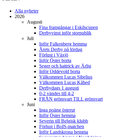
Alla nyheter
2026
Augusti
Fina framgångar i Eskilscupen
Derbyvinst inför storpublik
Juli
Inför Falkenberg hemma
Årets Derby på lördag
Förlust i Växjö
Inför Öster borta
Seger och hattrick av Ärlig
Inför Oddevold borta
Välkommen Lucas Sibelius
Välkommen Lucas Kåhed
Derbydags 1 augusti
0-2 vändes till 4-2
FRÅN grönsvart TILL grönsvart
Juni
Inga poäng österut
Inför Öster hemma
Severin till Belgisk klubb
Förlust i BoIS-matchen
Inför Landskrona hemma