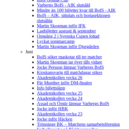
Varbergs BoIS - AIK slutsåld
Mindre än 100 biljetter kvar till BoIS - AIK
BoIS – AIK, sittplats och bortasektionen
slutsålda
Martin Skogman inför IFK
Lagbiljetter augusti & september
Omgång 2 i Svenska Cupen lottad
Lyckat sommarcamp
Martin Skogman inför Djurgården
Juni
BoIS söker maskotar till tre matcher
Martin Skogman tar över tills vidare
Jocke Persson lämnar Varbergs BoIS
Kioskansvarig till matchdagar sökes
Akademikollen vecka 26
Pär Munther inför DM-finalen
Info biljettsläpp
Akademikollen vecka 25
Akademikollen vecka 24
Assad och Ömür lämnar Varbergs BoIS
Jocke inför HBK
Akademikollen vecka 23
Jocke inför Häcken
Trönninge BK – Matchens samarbetsförening