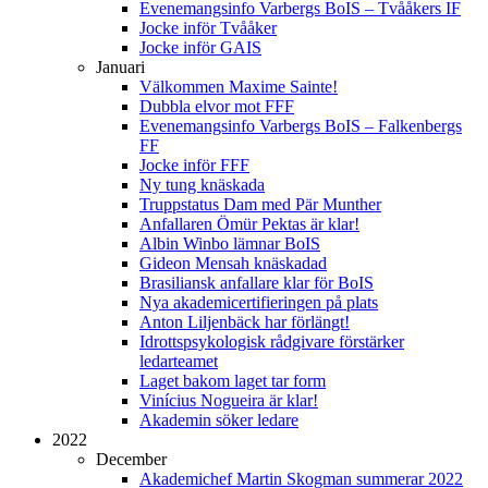
Evenemangsinfo Varbergs BoIS – Tvååkers IF
Jocke inför Tvååker
Jocke inför GAIS
Januari
Välkommen Maxime Sainte!
Dubbla elvor mot FFF
Evenemangsinfo Varbergs BoIS – Falkenbergs
FF
Jocke inför FFF
Ny tung knäskada
Truppstatus Dam med Pär Munther
Anfallaren Ömür Pektas är klar!
Albin Winbo lämnar BoIS
Gideon Mensah knäskadad
Brasiliansk anfallare klar för BoIS
Nya akademicertifieringen på plats
Anton Liljenbäck har förlängt!
Idrottspsykologisk rådgivare förstärker
ledarteamet
Laget bakom laget tar form
Vinícius Nogueira är klar!
Akademin söker ledare
2022
December
Akademichef Martin Skogman summerar 2022