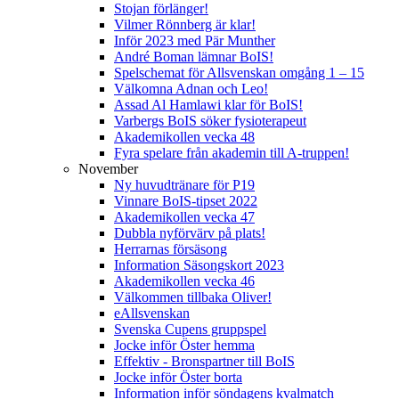
Stojan förlänger!
Vilmer Rönnberg är klar!
Inför 2023 med Pär Munther
André Boman lämnar BoIS!
Spelschemat för Allsvenskan omgång 1 – 15
Välkomna Adnan och Leo!
Assad Al Hamlawi klar för BoIS!
Varbergs BoIS söker fysioterapeut
Akademikollen vecka 48
Fyra spelare från akademin till A-truppen!
November
Ny huvudtränare för P19
Vinnare BoIS-tipset 2022
Akademikollen vecka 47
Dubbla nyförvärv på plats!
Herrarnas försäsong
Information Säsongskort 2023
Akademikollen vecka 46
Välkommen tillbaka Oliver!
eAllsvenskan
Svenska Cupens gruppspel
Jocke inför Öster hemma
Effektiv - Bronspartner till BoIS
Jocke inför Öster borta
Information inför söndagens kvalmatch