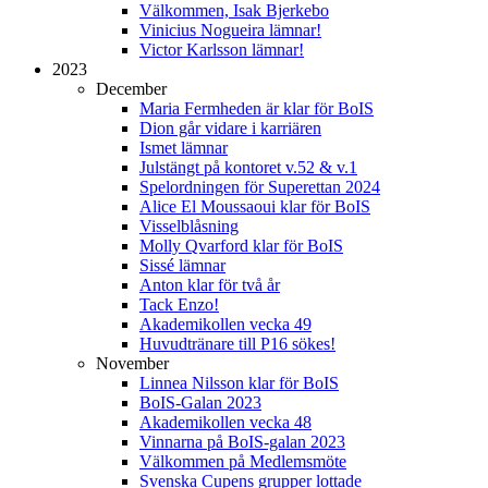
Välkommen, Isak Bjerkebo
Vinicius Nogueira lämnar!
Victor Karlsson lämnar!
2023
December
Maria Fermheden är klar för BoIS
Dion går vidare i karriären
Ismet lämnar
Julstängt på kontoret v.52 & v.1
Spelordningen för Superettan 2024
Alice El Moussaoui klar för BoIS
Visselblåsning
Molly Qvarford klar för BoIS
Sissé lämnar
Anton klar för två år
Tack Enzo!
Akademikollen vecka 49
Huvudtränare till P16 sökes!
November
Linnea Nilsson klar för BoIS
BoIS-Galan 2023
Akademikollen vecka 48
Vinnarna på BoIS-galan 2023
Välkommen på Medlemsmöte
Svenska Cupens grupper lottade