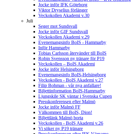
Jocke inför IFK Göteborg
Viktor Dryselius förlänger
Veckokollen Akademi v.30
Juli
Seger mot Sundsvall
Jocke inför GIF Sundsvall
Veckokollen Akademi v.29
Evenemangsinfo BoIS - Hammarby
Inför Hammarby
Tobias Carlsson återvänder till BoIS
Robin Svensson ny tränare för P19
Veckokollen – BoIS Akademi
Jocke inför Helsingborg
Evenemangsinfo BoIS-Helsingborg
Veckokollen - BoIS Akademi v.27
Filip Bohman - vår nya anfallare!
Biljettinformation BoIS-Hammarby
Ljungskile SK väntar i Svenska Cupen
Presskonferensen efter Malmö
Jocke inför Malmö FF
Välkommen till BoIS, Dion!
Biljettlänk Malmö borta
Veckokollen - BoIS Akademi v.26
Vi söker ny P19 tränare
Presskonferensen efter IFK Värnamo