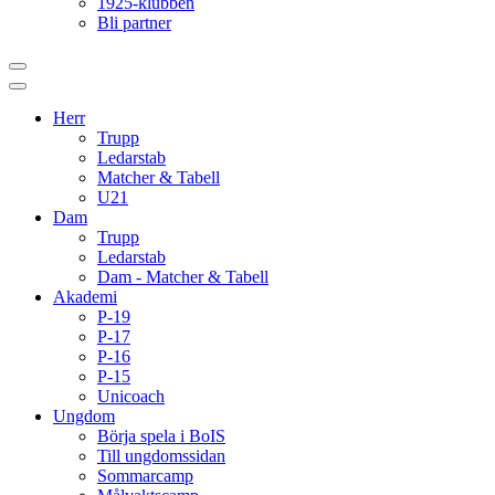
1925-klubben
Bli partner
Herr
Trupp
Ledarstab
Matcher & Tabell
U21
Dam
Trupp
Ledarstab
Dam - Matcher & Tabell
Akademi
P-19
P-17
P-16
P-15
Unicoach
Ungdom
Börja spela i BoIS
Till ungdomssidan
Sommarcamp