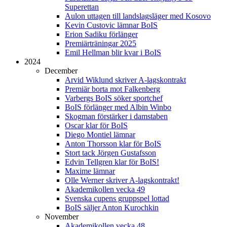
Superettan
Aulon uttagen till landslagsläger med Kosovo
Kevin Custovic lämnar BoIS
Erion Sadiku förlänger
Premiärträningar 2025
Emil Hellman blir kvar i BoIS
2024
December
Arvid Wiklund skriver A-lagskontrakt
Premiär borta mot Falkenberg
Varbergs BoIS söker sportchef
BoIS förlänger med Albin Winbo
Skogman förstärker i damstaben
Oscar klar för BoIS
Diego Montiel lämnar
Anton Thorsson klar för BoIS
Stort tack Jörgen Gustafsson
Edvin Tellgren klar för BoIS!
Maxime lämnar
Olle Werner skriver A-lagskontrakt!
Akademikollen vecka 49
Svenska cupens gruppspel lottad
BoIS säljer Anton Kurochkin
November
Akademikollen vecka 48