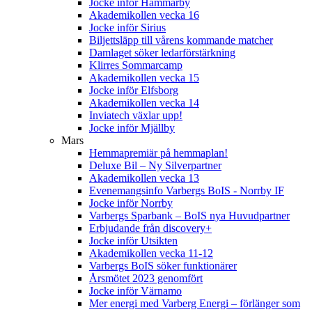
Jocke inför Hammarby
Akademikollen vecka 16
Jocke inför Sirius
Biljettsläpp till vårens kommande matcher
Damlaget söker ledarförstärkning
Klirres Sommarcamp
Akademikollen vecka 15
Jocke inför Elfsborg
Akademikollen vecka 14
Inviatech växlar upp!
Jocke inför Mjällby
Mars
Hemmapremiär på hemmaplan!
Deluxe Bil – Ny Silverpartner
Akademikollen vecka 13
Evenemangsinfo Varbergs BoIS - Norrby IF
Jocke inför Norrby
Varbergs Sparbank – BoIS nya Huvudpartner
Erbjudande från discovery+
Jocke inför Utsikten
Akademikollen vecka 11-12
Varbergs BoIS söker funktionärer
Årsmötet 2023 genomfört
Jocke inför Värnamo
Mer energi med Varberg Energi – förlänger som