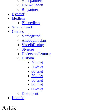
Våra partners
1925-klubben
Bli partner
Nyheter
Medlem
Bli medlem
Second hand
Om oss
Värdegrund
Antidopingplan
Visselblåsning
Styrelse
Hedersmedlemmar
Historia
40-talet
50-talet
60-talet
70-talet
80-talet
90-talet
00-talet
Dokument
Kontakt
Arkiv