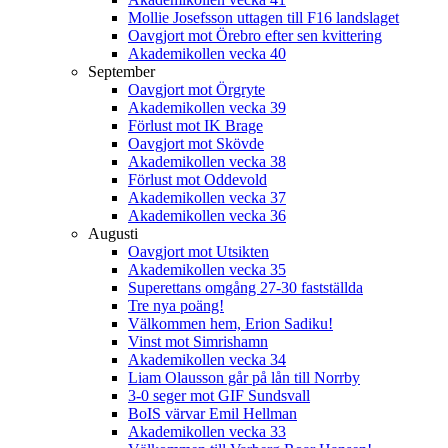
Mollie Josefsson uttagen till F16 landslaget
Oavgjort mot Örebro efter sen kvittering
Akademikollen vecka 40
September
Oavgjort mot Örgryte
Akademikollen vecka 39
Förlust mot IK Brage
Oavgjort mot Skövde
Akademikollen vecka 38
Förlust mot Oddevold
Akademikollen vecka 37
Akademikollen vecka 36
Augusti
Oavgjort mot Utsikten
Akademikollen vecka 35
Superettans omgång 27-30 fastställda
Tre nya poäng!
Välkommen hem, Erion Sadiku!
Vinst mot Simrishamn
Akademikollen vecka 34
Liam Olausson går på lån till Norrby
3-0 seger mot GIF Sundsvall
BoIS värvar Emil Hellman
Akademikollen vecka 33