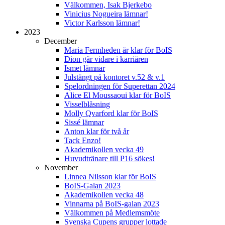
Välkommen, Isak Bjerkebo
Vinicius Nogueira lämnar!
Victor Karlsson lämnar!
2023
December
Maria Fermheden är klar för BoIS
Dion går vidare i karriären
Ismet lämnar
Julstängt på kontoret v.52 & v.1
Spelordningen för Superettan 2024
Alice El Moussaoui klar för BoIS
Visselblåsning
Molly Qvarford klar för BoIS
Sissé lämnar
Anton klar för två år
Tack Enzo!
Akademikollen vecka 49
Huvudtränare till P16 sökes!
November
Linnea Nilsson klar för BoIS
BoIS-Galan 2023
Akademikollen vecka 48
Vinnarna på BoIS-galan 2023
Välkommen på Medlemsmöte
Svenska Cupens grupper lottade