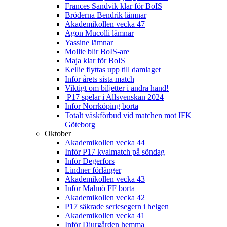
Frances Sandvik klar för BoIS
Bröderna Bendrik lämnar
Akademikollen vecka 47
Agon Mucolli lämnar
Yassine lämnar
Mollie blir BoIS-are
Maja klar för BoIS
Kellie flyttas upp till damlaget
Inför årets sista match
Viktigt om biljetter i andra hand!
P17 spelar i Allsvenskan 2024
Inför Norrköping borta
Totalt väskförbud vid matchen mot IFK
Göteborg
Oktober
Akademikollen vecka 44
Inför P17 kvalmatch på söndag
Inför Degerfors
Lindner förlänger
Akademikollen vecka 43
Inför Malmö FF borta
Akademikollen vecka 42
P17 säkrade seriesegern i helgen
Akademikollen vecka 41
Inför Djurgården hemma