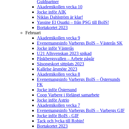
Guldpartner
Akademikollen vecka 10
Jocke inför AIK
Niklas Dahlström är klar!
Yassine El Ouatki – från PSG till BoIS!
Bortakortet 2023
Februari
Akademikollen vecka 9
Evenemangsinfo Varbergs BoIS – Västerås SK
Jocke inför Västerås
U21 Allsvenskan 2023 spikad
Påskbergsvallen – Arbete pågår
Säsongskort sittplats 2023
Kallelse årsmöte 2023
Akademikollen vecka 8
Evenemangsinfo Varbergs BoIS – Östersunds
FK
Jocke inför Östersund
Coop Varberg i förlängt samarbete
Jocke inför Astrio
Akademikollen vecka 7
Evenemangsinfo Varbergs BoIS – Varbergs GIF
Jocke inför BoIS - GIF
Tack och lycka till Robin!
Bortakortet 2023