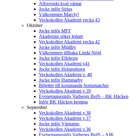
Allsvenskt kval väntar
Jocke inför Sirius
Välkommen Marcly!
Veckokollen Akademi vecka 43
Oktober
Jocke inför MFF
Akademin söker ledare
Veckokollen Akademi vecka 42
Jocke inför Mjällby
Välkommen tillbaka Linda Nöjd
Jocke inför Elfsborg
Veckokollen Akademi v41
Jocke inför Helsingborg
Veckokollen Akademi v. 40
Jocke inför Hammarby
Biljetter till kommande bortamatcher
Veckokollen Akademi v.39
Evenemangsinfo Varbergs BoIS – BK Häcken
Inför BK Häcken hemma
September
Veckokollen Akademi v.38
Veckokollen Akademi v.37
Jocke inför Värnamo
Veckokollen Akademi v.36
Evenemangsinfo Varbergs BoIS – AIK