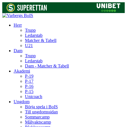
Herr
Trupp
Ledarstab
Matcher & Tabell
U21
Dam
Trupp
Ledarstab
Dam - Matcher & Tabell
Akademi
P-19
P-17
P-16
P-15
Unicoach
Ungdom
Börja spela i BoIS
Till ungdomssidan
Sommarcamp
Målvaktscamp