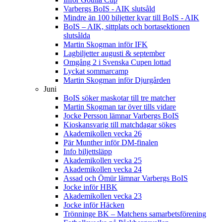
Varbergs BoIS - AIK slutsåld
Mindre än 100 biljetter kvar till BoIS - AIK
BoIS – AIK, sittplats och bortasektionen
slutsålda
Martin Skogman inför IFK
Lagbiljetter augusti & september
Omgång 2 i Svenska Cupen lottad
Lyckat sommarcamp
Martin Skogman inför Djurgården
Juni
BoIS söker maskotar till tre matcher
Martin Skogman tar över tills vidare
Jocke Persson lämnar Varbergs BoIS
Kioskansvarig till matchdagar sökes
Akademikollen vecka 26
Pär Munther inför DM-finalen
Info biljettsläpp
Akademikollen vecka 25
Akademikollen vecka 24
Assad och Ömür lämnar Varbergs BoIS
Jocke inför HBK
Akademikollen vecka 23
Jocke inför Häcken
Trönninge BK – Matchens samarbetsförening