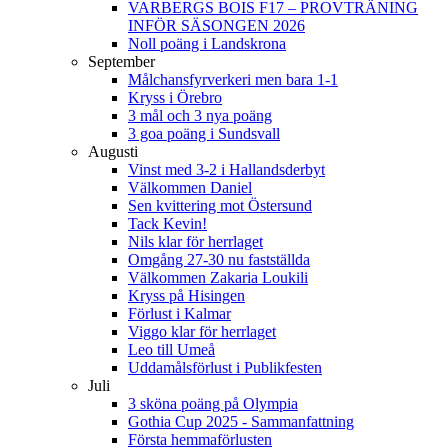
VARBERGS BOIS F17 – PROVTRÄNING
INFÖR SÄSONGEN 2026
Noll poäng i Landskrona
September
Målchansfyrverkeri men bara 1-1
Kryss i Örebro
3 mål och 3 nya poäng
3 goa poäng i Sundsvall
Augusti
Vinst med 3-2 i Hallandsderbyt
Välkommen Daniel
Sen kvittering mot Östersund
Tack Kevin!
Nils klar för herrlaget
Omgång 27-30 nu fastställda
Välkommen Zakaria Loukili
Kryss på Hisingen
Förlust i Kalmar
Viggo klar för herrlaget
Leo till Umeå
Uddamålsförlust i Publikfesten
Juli
3 sköna poäng på Olympia
Gothia Cup 2025 - Sammanfattning
Första hemmaförlusten