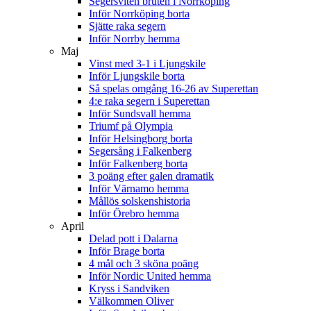
Segersviten bruten i Norrköping
Inför Norrköping borta
Sjätte raka segern
Inför Norrby hemma
Maj
Vinst med 3-1 i Ljungskile
Inför Ljungskile borta
Så spelas omgång 16-26 av Superettan
4:e raka segern i Superettan
Inför Sundsvall hemma
Triumf på Olympia
Inför Helsingborg borta
Segersång i Falkenberg
Inför Falkenberg borta
3 poäng efter galen dramatik
Inför Värnamo hemma
Mållös solskenshistoria
Inför Örebro hemma
April
Delad pott i Dalarna
Inför Brage borta
4 mål och 3 sköna poäng
Inför Nordic United hemma
Kryss i Sandviken
Välkommen Oliver