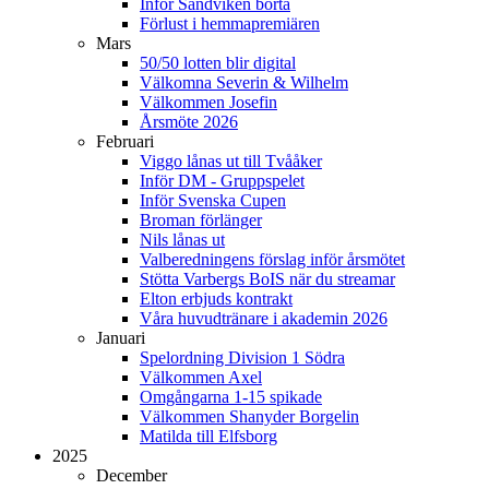
Inför Sandviken borta
Förlust i hemmapremiären
Mars
50/50 lotten blir digital
Välkomna Severin & Wilhelm
Välkommen Josefin
Årsmöte 2026
Februari
Viggo lånas ut till Tvååker
Inför DM - Gruppspelet
Inför Svenska Cupen
Broman förlänger
Nils lånas ut
Valberedningens förslag inför årsmötet
Stötta Varbergs BoIS när du streamar
Elton erbjuds kontrakt
Våra huvudtränare i akademin 2026
Januari
Spelordning Division 1 Södra
Välkommen Axel
Omgångarna 1-15 spikade
Välkommen Shanyder Borgelin
Matilda till Elfsborg
2025
December