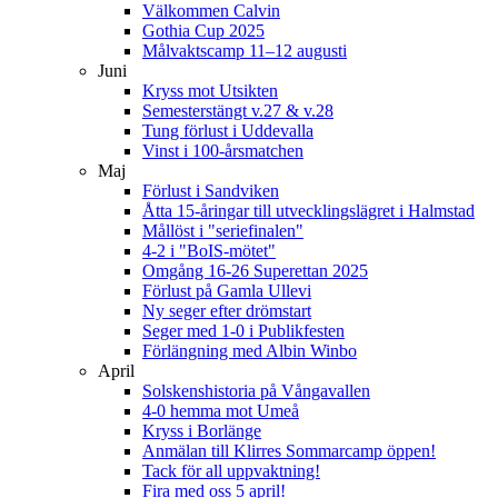
Välkommen Calvin
Gothia Cup 2025
Målvaktscamp 11–12 augusti
Juni
Kryss mot Utsikten
Semesterstängt v.27 & v.28
Tung förlust i Uddevalla
Vinst i 100-årsmatchen
Maj
Förlust i Sandviken
Åtta 15-åringar till utvecklingslägret i Halmstad
Mållöst i "seriefinalen"
4-2 i "BoIS-mötet"
Omgång 16-26 Superettan 2025
Förlust på Gamla Ullevi
Ny seger efter drömstart
Seger med 1-0 i Publikfesten
Förlängning med Albin Winbo
April
Solskenshistoria på Vångavallen
4-0 hemma mot Umeå
Kryss i Borlänge
Anmälan till Klirres Sommarcamp öppen!
Tack för all uppvaktning!
Fira med oss 5 april!