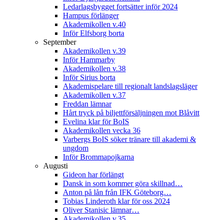
Ledarlagsbygget fortsätter inför 2024
Hampus förlänger
Akademikollen v.40
Inför Elfsborg borta
September
Akademikollen v.39
Inför Hammarby
Akademikollen v.38
Inför Sirius borta
Akademispelare till regionalt landslagsläger
Akademikollen v.37
Freddan lämnar
Hårt tryck på biljettförsäljningen mot Blåvitt
Evelina klar för BoIS
Akademikollen vecka 36
Varbergs BoIS söker tränare till akademi &
ungdom
Inför Brommapojkarna
Augusti
Gideon har förlängt
Dansk in som kommer göra skillnad…
Anton på lån från IFK Göteborg…
Tobias Linderoth klar för oss 2024
Oliver Stanisic lämnar…
Akademikollen v.35