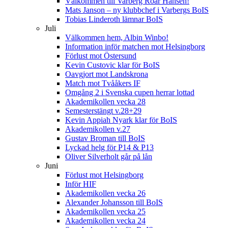
Välkommen till Varberg Roar Hansen!
Mats Janson – ny klubbchef i Varbergs BoIS
Tobias Linderoth lämnar BoIS
Juli
Välkommen hem, Albin Winbo!
Information inför matchen mot Helsingborg
Förlust mot Östersund
Kevin Custovic klar för BoIS
Oavgjort mot Landskrona
Match mot Tvååkers IF
Omgång 2 i Svenska cupen herrar lottad
Akademikollen vecka 28
Semesterstängt v.28+29
Kevin Appiah Nyark klar för BoIS
Akademikollen v.27
Gustav Broman till BoIS
Lyckad helg för P14 & P13
Oliver Silverholt går på lån
Juni
Förlust mot Helsingborg
Inför HIF
Akademikollen vecka 26
Alexander Johansson till BoIS
Akademikollen vecka 25
Akademikollen vecka 24