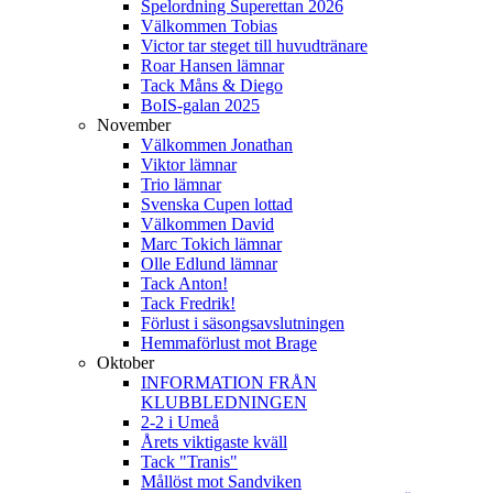
Spelordning Superettan 2026
Välkommen Tobias
Victor tar steget till huvudtränare
Roar Hansen lämnar
Tack Måns & Diego
BoIS-galan 2025
November
Välkommen Jonathan
Viktor lämnar
Trio lämnar
Svenska Cupen lottad
Välkommen David
Marc Tokich lämnar
Olle Edlund lämnar
Tack Anton!
Tack Fredrik!
Förlust i säsongsavslutningen
Hemmaförlust mot Brage
Oktober
INFORMATION FRÅN
KLUBBLEDNINGEN
2-2 i Umeå
Årets viktigaste kväll
Tack "Tranis"
Mållöst mot Sandviken