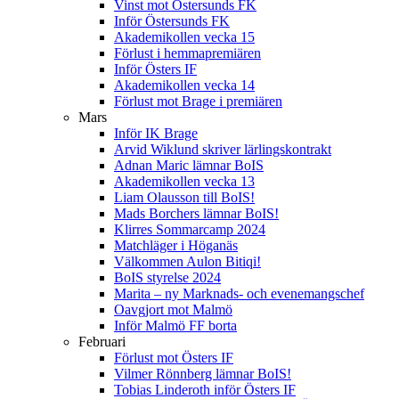
Vinst mot Östersunds FK
Inför Östersunds FK
Akademikollen vecka 15
Förlust i hemmapremiären
Inför Östers IF
Akademikollen vecka 14
Förlust mot Brage i premiären
Mars
Inför IK Brage
Arvid Wiklund skriver lärlingskontrakt
Adnan Maric lämnar BoIS
Akademikollen vecka 13
Liam Olausson till BoIS!
Mads Borchers lämnar BoIS!
Klirres Sommarcamp 2024
Matchläger i Höganäs
Välkommen Aulon Bitiqi!
BoIS styrelse 2024
Marita – ny Marknads- och evenemangschef
Oavgjort mot Malmö
Inför Malmö FF borta
Februari
Förlust mot Östers IF
Vilmer Rönnberg lämnar BoIS!
Tobias Linderoth inför Östers IF