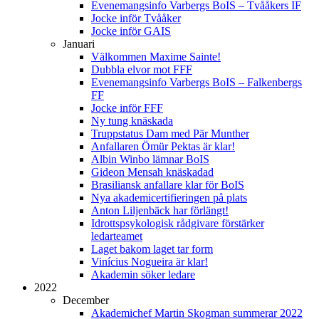
Evenemangsinfo Varbergs BoIS – Tvååkers IF
Jocke inför Tvååker
Jocke inför GAIS
Januari
Välkommen Maxime Sainte!
Dubbla elvor mot FFF
Evenemangsinfo Varbergs BoIS – Falkenbergs
FF
Jocke inför FFF
Ny tung knäskada
Truppstatus Dam med Pär Munther
Anfallaren Ömür Pektas är klar!
Albin Winbo lämnar BoIS
Gideon Mensah knäskadad
Brasiliansk anfallare klar för BoIS
Nya akademicertifieringen på plats
Anton Liljenbäck har förlängt!
Idrottspsykologisk rådgivare förstärker
ledarteamet
Laget bakom laget tar form
Vinícius Nogueira är klar!
Akademin söker ledare
2022
December
Akademichef Martin Skogman summerar 2022