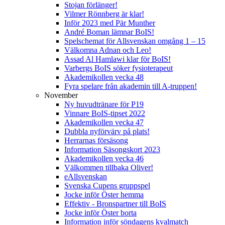
Stojan förlänger!
Vilmer Rönnberg är klar!
Inför 2023 med Pär Munther
André Boman lämnar BoIS!
Spelschemat för Allsvenskan omgång 1 – 15
Välkomna Adnan och Leo!
Assad Al Hamlawi klar för BoIS!
Varbergs BoIS söker fysioterapeut
Akademikollen vecka 48
Fyra spelare från akademin till A-truppen!
November
Ny huvudtränare för P19
Vinnare BoIS-tipset 2022
Akademikollen vecka 47
Dubbla nyförvärv på plats!
Herrarnas försäsong
Information Säsongskort 2023
Akademikollen vecka 46
Välkommen tillbaka Oliver!
eAllsvenskan
Svenska Cupens gruppspel
Jocke inför Öster hemma
Effektiv - Bronspartner till BoIS
Jocke inför Öster borta
Information inför söndagens kvalmatch