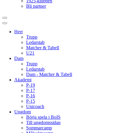
1925-klubben
Bli partner
Herr
Trupp
Ledarstab
Matcher & Tabell
U21
Dam
Trupp
Ledarstab
Dam - Matcher & Tabell
Akademi
P-19
P-17
P-16
P-15
Unicoach
Ungdom
Börja spela i BoIS
Till ungdomssidan
Sommarcamp