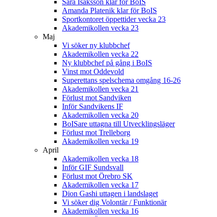
Sara Isaksson klar för BoIS
Amanda Platenik klar för BoIS
Sportkontoret öppettider vecka 23
Akademikollen vecka 23
Maj
Vi söker ny klubbchef
Akademikollen vecka 22
Ny klubbchef på gång i BoIS
Vinst mot Oddevold
Superettans spelschema omgång 16-26
Akademikollen vecka 21
Förlust mot Sandviken
Inför Sandvikens IF
Akademikollen vecka 20
BoISare uttagna till Utvecklingsläger
Förlust mot Trelleborg
Akademikollen vecka 19
April
Akademikollen vecka 18
Inför GIF Sundsvall
Förlust mot Örebro SK
Akademikollen vecka 17
Dion Gashi uttagen i landslaget
Vi söker dig Volontär / Funktionär
Akademikollen vecka 16