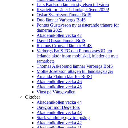
Lars Karlsson lämnar styrelsen till våren
Kvartett fortsätter i damlaget även 2025!
Oskar Sverrisson lämnar BoIS
Duo lämnar Varbergs BoIS
Pontus Gustavsson ny assisterande tränare för
damerna 2025
Akademikollen vecka 47
David Olsson lämnar BoIS
Rasmus Cronvall lämnar BoIS
Varbergs BoIS FC och Phonecases3D, en
ledande aktör inom mobilskal, inleder ett nytt
samarbete
Thomas Askebrand lämnar Varbergs BoIS
Mollie Josefsson uttagen till landslagsläger
Amanda Flatum klar för BoIS!
Akademikollen vecka 46
Akademikollen vecka 45
Vinst på Vångavallen
Oktober
Akademikollen vecka 44
Oavgjort mot Degerfors
Akademikollen vecka 43
Stark vändning gav tre poäng
Akademikollen vecka 42
Akademikollen vecka 41