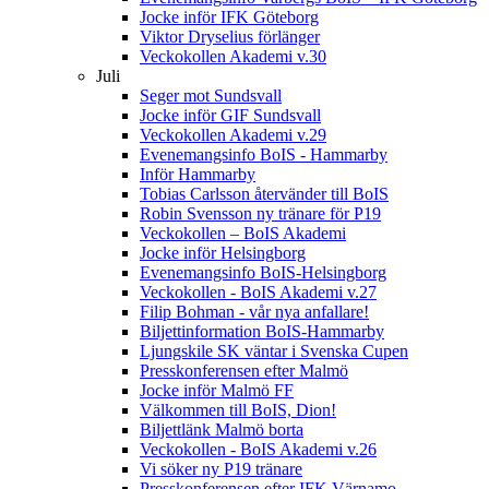
Jocke inför IFK Göteborg
Viktor Dryselius förlänger
Veckokollen Akademi v.30
Juli
Seger mot Sundsvall
Jocke inför GIF Sundsvall
Veckokollen Akademi v.29
Evenemangsinfo BoIS - Hammarby
Inför Hammarby
Tobias Carlsson återvänder till BoIS
Robin Svensson ny tränare för P19
Veckokollen – BoIS Akademi
Jocke inför Helsingborg
Evenemangsinfo BoIS-Helsingborg
Veckokollen - BoIS Akademi v.27
Filip Bohman - vår nya anfallare!
Biljettinformation BoIS-Hammarby
Ljungskile SK väntar i Svenska Cupen
Presskonferensen efter Malmö
Jocke inför Malmö FF
Välkommen till BoIS, Dion!
Biljettlänk Malmö borta
Veckokollen - BoIS Akademi v.26
Vi söker ny P19 tränare
Presskonferensen efter IFK Värnamo