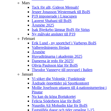
Mars
Tack för allt, Gideon Mensah!
Jesper Jonasson Westermark till BoIS
P19 imponerade i Ligacupen
Laorent Shabani till BoIS
Årsmöte 2025
Isak Bjerkebo lämnar BoIS för Sirius
Ny målvakt ansluter till P19
Februari
Erik Lund - ny sportchef i Varbergs BoIS
Valberedningens förslag
Årsmöte
Huvudtränarna i akademin 2025
Damerna är redo för 2025!
Olivia Paulsson klar för BoIS
Theodor Vanneryr till provspel i Italien
Januari
Vi söker dig Volontär / Funktionär
Ändrade öppettider på Sportkontoret
Mollie Josefsson uttagen till 4-nationsturnering i
Pinatar
Nu kan du köpa Bortakortet
Felicia Söderberg klar för BoIS
Nuurdin Ali Mohudin klar för BoIS
Fastställda dagar och tider omgång 1-15