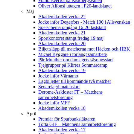
Fotbollsvecka på Påskbergsvallen
Oliver Alfonsi uttagen i P20-landslaget
Maj
Akademikollen vecka 22
Jocke inför Degerfors - Match 100 i Allsvenskan
Spelschema omgång 16-26 fastställt
Akademikollen vecka 21
Sportkontoret stängt fredag 19 maj
Akademikollen vecka 20
Biljettsläpp till matcherna mot Häcken och HBK
Micael Byggare i förlängt samarbete
Pär Munther om damlagets säsongsstart
Tjejgrupper på Klirres Sommarcamp
Akademikollen vecka 19
Jocke inför Värnamo
Lagbiljetter till kommande två matcher
Senarelagd matchstart
Derome-Åskloster FF – Matchens
samarbetsförening
Jocke inför MFF
Akademikollen vecka 18
April
Premiär för Sparbanksläktaren
Tofta GIF – Matchens samarbetsförening
Akademikollen vecka 17