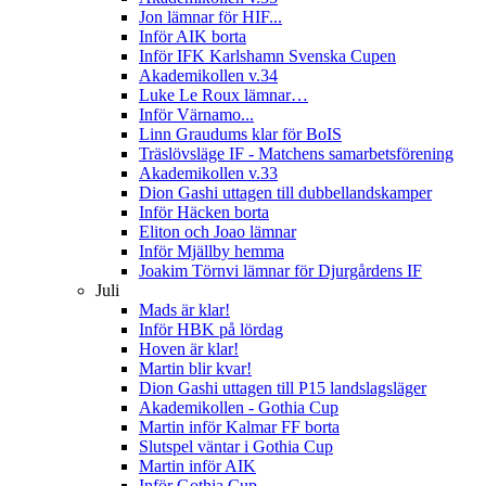
Jon lämnar för HIF...
Inför AIK borta
Inför IFK Karlshamn Svenska Cupen
Akademikollen v.34
Luke Le Roux lämnar…
Inför Värnamo...
Linn Graudums klar för BoIS
Träslövsläge IF - Matchens samarbetsförening
Akademikollen v.33
Dion Gashi uttagen till dubbellandskamper
Inför Häcken borta
Eliton och Joao lämnar
Inför Mjällby hemma
Joakim Törnvi lämnar för Djurgårdens IF
Juli
Mads är klar!
Inför HBK på lördag
Hoven är klar!
Martin blir kvar!
Dion Gashi uttagen till P15 landslagsläger
Akademikollen - Gothia Cup
Martin inför Kalmar FF borta
Slutspel väntar i Gothia Cup
Martin inför AIK
Inför Gothia Cup