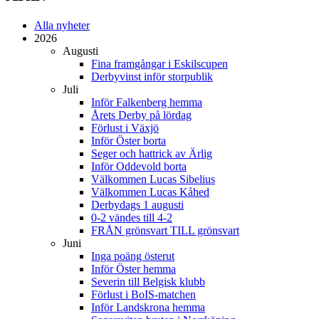
Alla nyheter
2026
Augusti
Fina framgångar i Eskilscupen
Derbyvinst inför storpublik
Juli
Inför Falkenberg hemma
Årets Derby på lördag
Förlust i Växjö
Inför Öster borta
Seger och hattrick av Ärlig
Inför Oddevold borta
Välkommen Lucas Sibelius
Välkommen Lucas Kåhed
Derbydags 1 augusti
0-2 vändes till 4-2
FRÅN grönsvart TILL grönsvart
Juni
Inga poäng österut
Inför Öster hemma
Severin till Belgisk klubb
Förlust i BoIS-matchen
Inför Landskrona hemma