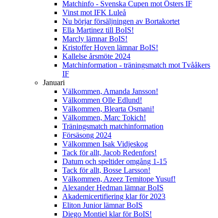
Matchinfo - Svenska Cupen mot Östers IF
Vinst mot IFK Luleå
Nu börjar försäljningen av Bortakortet
Ella Martinez till BoIS!
Marcly lämnar BoIS!
Kristoffer Hoven lämnar BoIS!
Kallelse årsmöte 2024
Matchinformation - träningsmatch mot Tvååkers
IF
Januari
Välkommen, Amanda Jansson!
Välkommen Olle Edlund!
Välkommen, Blearta Osmani!
Välkommen, Marc Tokich!
Träningsmatch matchinformation
Försäsong 2024
Välkommen Isak Vidjeskog
Tack för allt, Jacob Redenfors!
Datum och speltider omgång 1-15
Tack för allt, Bosse Larsson!
Välkommen, Azeez Temitope Yusuf!
Alexander Hedman lämnar BoIS
Akademicertifiering klar för 2023
Eliton Junior lämnar BoIS
Diego Montiel klar för BoIS!