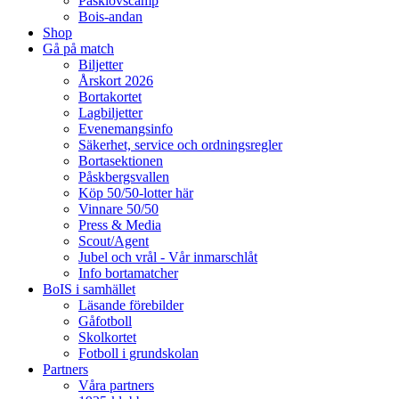
Påsklovscamp
Bois-andan
Shop
Gå på match
Biljetter
Årskort 2026
Bortakortet
Lagbiljetter
Evenemangsinfo
Säkerhet, service och ordningsregler
Bortasektionen
Påskbergsvallen
Köp 50/50-lotter här
Vinnare 50/50
Press & Media
Scout/Agent
Jubel och vrål - Vår inmarschlåt
Info bortamatcher
BoIS i samhället
Läsande förebilder
Gåfotboll
Skolkortet
Fotboll i grundskolan
Partners
Våra partners