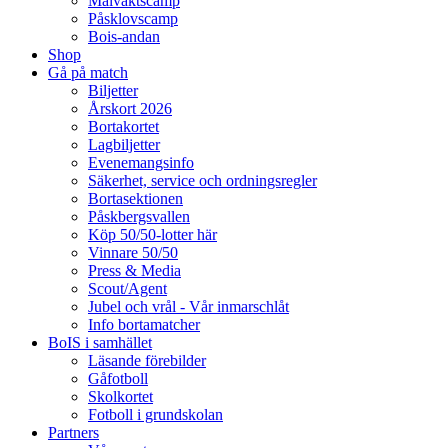
Målvaktscamp
Påsklovscamp
Bois-andan
Shop
Gå på match
Biljetter
Årskort 2026
Bortakortet
Lagbiljetter
Evenemangsinfo
Säkerhet, service och ordningsregler
Bortasektionen
Påskbergsvallen
Köp 50/50-lotter här
Vinnare 50/50
Press & Media
Scout/Agent
Jubel och vrål - Vår inmarschlåt
Info bortamatcher
BoIS i samhället
Läsande förebilder
Gåfotboll
Skolkortet
Fotboll i grundskolan
Partners