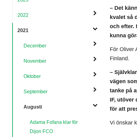
– Det känn
2022
kvalet så 
och efter.
2021
kunna göra
December
För Oliver 
Finland.
November
– Självkla
Oktober
vägen som 
tanke på a
September
IF, utöver
Augusti
för att pr
Adama Fofana klar för
Vi önskar k
Dijon FCO