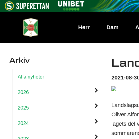
Herr
Dam
A
Arkiv
Land
Alla nyheter
2021-08-30
2026
Landslagsup
2025
Oliver Alfo
2024
lagets del
sommarens
2023