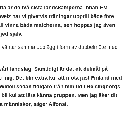
etta är de två sista landskamperna innan EM-
eiz har vi givetvis träningar upptill både före
skall vinna båda matcherna, sen hoppas jag även
ed själv.
uppen väntar samma upplägg i form av dubbelmöte med
 vårt landslag. Samtidigt är det ett delmål på
mig. Det blir extra kul att möta just Finland med
 Widell sedan tidigare från min tid i Helsingborgs
 bli kul att lära känna gruppen. Men jag åker dit
na människor, säger Alfonsi.