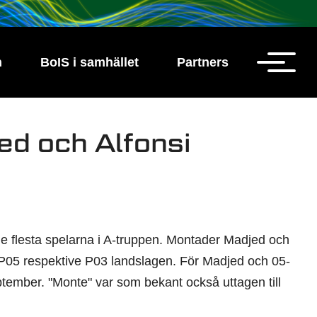
h
BoIS i samhället
Partners
ed och Alfonsi
de flesta spelarna i A-truppen. Montader Madjed och
ör P05 respektive P03 landslagen. För Madjed och 05-
tember. "Monte" var som bekant också uttagen till