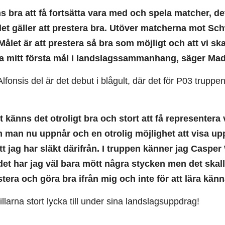
s bra att få fortsätta vara med och spela matcher, d
det gäller att prestera bra. Utöver matcherna mot Schw
 Målet är att prestera så bra som möjligt och att vi 
 mitt första mål i landslagssammanhang, säger Madj
Alfonsis del är det debut i blågult, där det för P03 tr
rt känns det otroligt bra och stort att få representera
man nu uppnår och en otrolig möjlighet att visa upp 
tt jag har släkt därifrån. I truppen känner jag Casper
 det har jag väl bara mött några stycken men det skall
estera och göra bra ifrån mig och inte för att lära kän
illarna stort lycka till under sina landslagsuppdrag!