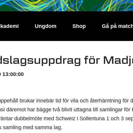
kademi
Ungdom
Shop
Gå på matc
slagsuppdrag för Madj
 13:00:00
pehåll brukar innebär tid för vila och återhämtning för 
nsi däremot har bägge två blivit uttagna till samlingar f
 väntar dubbelmöte med Schweiz i Sollentuna 1 och 3 sep
 samling med samma lag.