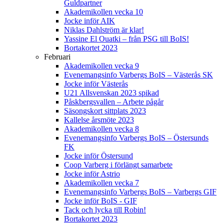
Guldpartner
Akademikollen vecka 10
Jocke inför AIK
Niklas Dahlström är klar!
Yassine El Ouatki – från PSG till BoIS!
Bortakortet 2023
Februari
Akademikollen vecka 9
Evenemangsinfo Varbergs BoIS – Västerås SK
Jocke inför Västerås
U21 Allsvenskan 2023 spikad
Påskbergsvallen – Arbete pågår
Säsongskort sittplats 2023
Kallelse årsmöte 2023
Akademikollen vecka 8
Evenemangsinfo Varbergs BoIS – Östersunds
FK
Jocke inför Östersund
Coop Varberg i förlängt samarbete
Jocke inför Astrio
Akademikollen vecka 7
Evenemangsinfo Varbergs BoIS – Varbergs GIF
Jocke inför BoIS - GIF
Tack och lycka till Robin!
Bortakortet 2023