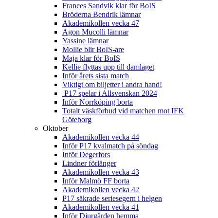
Frances Sandvik klar för BoIS
Bröderna Bendrik lämnar
Akademikollen vecka 47
Agon Mucolli lämnar
Yassine lämnar
Mollie blir BoIS-are
Maja klar för BoIS
Kellie flyttas upp till damlaget
Inför årets sista match
Viktigt om biljetter i andra hand!
P17 spelar i Allsvenskan 2024
Inför Norrköping borta
Totalt väskförbud vid matchen mot IFK
Göteborg
Oktober
Akademikollen vecka 44
Inför P17 kvalmatch på söndag
Inför Degerfors
Lindner förlänger
Akademikollen vecka 43
Inför Malmö FF borta
Akademikollen vecka 42
P17 säkrade seriesegern i helgen
Akademikollen vecka 41
Inför Djurgården hemma