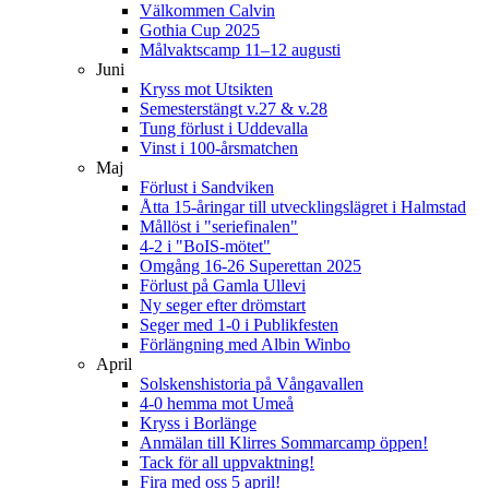
Välkommen Calvin
Gothia Cup 2025
Målvaktscamp 11–12 augusti
Juni
Kryss mot Utsikten
Semesterstängt v.27 & v.28
Tung förlust i Uddevalla
Vinst i 100-årsmatchen
Maj
Förlust i Sandviken
Åtta 15-åringar till utvecklingslägret i Halmstad
Mållöst i "seriefinalen"
4-2 i "BoIS-mötet"
Omgång 16-26 Superettan 2025
Förlust på Gamla Ullevi
Ny seger efter drömstart
Seger med 1-0 i Publikfesten
Förlängning med Albin Winbo
April
Solskenshistoria på Vångavallen
4-0 hemma mot Umeå
Kryss i Borlänge
Anmälan till Klirres Sommarcamp öppen!
Tack för all uppvaktning!
Fira med oss 5 april!