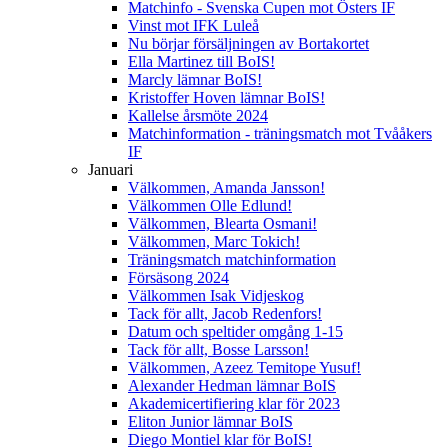
Matchinfo - Svenska Cupen mot Östers IF
Vinst mot IFK Luleå
Nu börjar försäljningen av Bortakortet
Ella Martinez till BoIS!
Marcly lämnar BoIS!
Kristoffer Hoven lämnar BoIS!
Kallelse årsmöte 2024
Matchinformation - träningsmatch mot Tvååkers
IF
Januari
Välkommen, Amanda Jansson!
Välkommen Olle Edlund!
Välkommen, Blearta Osmani!
Välkommen, Marc Tokich!
Träningsmatch matchinformation
Försäsong 2024
Välkommen Isak Vidjeskog
Tack för allt, Jacob Redenfors!
Datum och speltider omgång 1-15
Tack för allt, Bosse Larsson!
Välkommen, Azeez Temitope Yusuf!
Alexander Hedman lämnar BoIS
Akademicertifiering klar för 2023
Eliton Junior lämnar BoIS
Diego Montiel klar för BoIS!