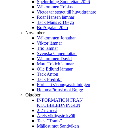
Spelordning Superettan 2026
Välkommen Tobias
Victor tar steget till huvudtränare
Roar Hansen lämnar
Tack Måns & Diego
BoIS-galan 2025
November
Välkommen Jonathan
Viktor lämnar
Trio lämnar
Svenska Cupen lottad
Välkommen David
Marc Tokich lämnar
Olle Edlund lämnar
Tack Anton!
Tack Fredrik!
Förlust i säsongsavslutningen
Hemmaförlust mot Brage
Oktober
INFORMATION FRÅN
KLUBBLEDNINGEN
2-2 i Umeå
Årets viktigaste kväll
Tack "Tranis"
Mållöst mot Sandviken