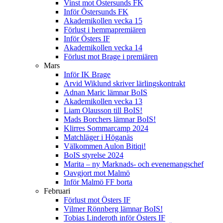
Vinst mot Östersunds FK
Inför Östersunds FK
Akademikollen vecka 15
Förlust i hemmapremiären
Inför Östers IF
Akademikollen vecka 14
Förlust mot Brage i premiären
Mars
Inför IK Brage
Arvid Wiklund skriver lärlingskontrakt
Adnan Maric lämnar BoIS
Akademikollen vecka 13
Liam Olausson till BoIS!
Mads Borchers lämnar BoIS!
Klirres Sommarcamp 2024
Matchläger i Höganäs
Välkommen Aulon Bitiqi!
BoIS styrelse 2024
Marita – ny Marknads- och evenemangschef
Oavgjort mot Malmö
Inför Malmö FF borta
Februari
Förlust mot Östers IF
Vilmer Rönnberg lämnar BoIS!
Tobias Linderoth inför Östers IF