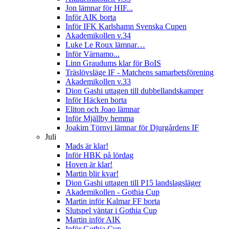
Jon lämnar för HIF...
Inför AIK borta
Inför IFK Karlshamn Svenska Cupen
Akademikollen v.34
Luke Le Roux lämnar…
Inför Värnamo...
Linn Graudums klar för BoIS
Träslövsläge IF - Matchens samarbetsförening
Akademikollen v.33
Dion Gashi uttagen till dubbellandskamper
Inför Häcken borta
Eliton och Joao lämnar
Inför Mjällby hemma
Joakim Törnvi lämnar för Djurgårdens IF
Juli
Mads är klar!
Inför HBK på lördag
Hoven är klar!
Martin blir kvar!
Dion Gashi uttagen till P15 landslagsläger
Akademikollen - Gothia Cup
Martin inför Kalmar FF borta
Slutspel väntar i Gothia Cup
Martin inför AIK
Inför Gothia Cup