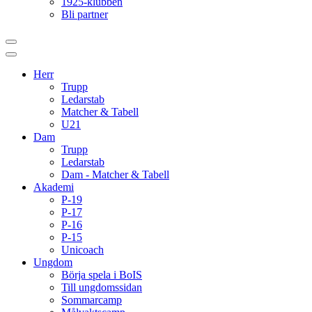
1925-klubben
Bli partner
Herr
Trupp
Ledarstab
Matcher & Tabell
U21
Dam
Trupp
Ledarstab
Dam - Matcher & Tabell
Akademi
P-19
P-17
P-16
P-15
Unicoach
Ungdom
Börja spela i BoIS
Till ungdomssidan
Sommarcamp