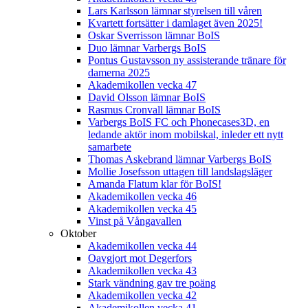
Lars Karlsson lämnar styrelsen till våren
Kvartett fortsätter i damlaget även 2025!
Oskar Sverrisson lämnar BoIS
Duo lämnar Varbergs BoIS
Pontus Gustavsson ny assisterande tränare för
damerna 2025
Akademikollen vecka 47
David Olsson lämnar BoIS
Rasmus Cronvall lämnar BoIS
Varbergs BoIS FC och Phonecases3D, en
ledande aktör inom mobilskal, inleder ett nytt
samarbete
Thomas Askebrand lämnar Varbergs BoIS
Mollie Josefsson uttagen till landslagsläger
Amanda Flatum klar för BoIS!
Akademikollen vecka 46
Akademikollen vecka 45
Vinst på Vångavallen
Oktober
Akademikollen vecka 44
Oavgjort mot Degerfors
Akademikollen vecka 43
Stark vändning gav tre poäng
Akademikollen vecka 42
Akademikollen vecka 41