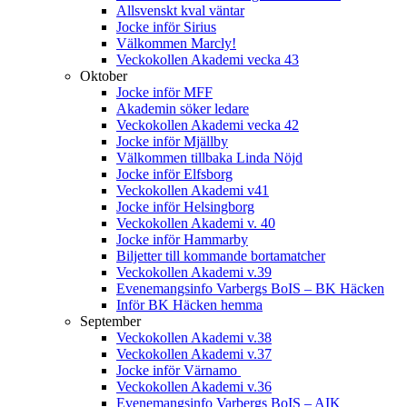
Allsvenskt kval väntar
Jocke inför Sirius
Välkommen Marcly!
Veckokollen Akademi vecka 43
Oktober
Jocke inför MFF
Akademin söker ledare
Veckokollen Akademi vecka 42
Jocke inför Mjällby
Välkommen tillbaka Linda Nöjd
Jocke inför Elfsborg
Veckokollen Akademi v41
Jocke inför Helsingborg
Veckokollen Akademi v. 40
Jocke inför Hammarby
Biljetter till kommande bortamatcher
Veckokollen Akademi v.39
Evenemangsinfo Varbergs BoIS – BK Häcken
Inför BK Häcken hemma
September
Veckokollen Akademi v.38
Veckokollen Akademi v.37
Jocke inför Värnamo
Veckokollen Akademi v.36
Evenemangsinfo Varbergs BoIS – AIK