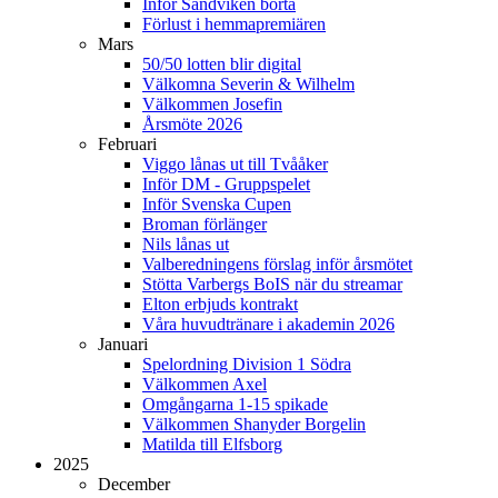
Inför Sandviken borta
Förlust i hemmapremiären
Mars
50/50 lotten blir digital
Välkomna Severin & Wilhelm
Välkommen Josefin
Årsmöte 2026
Februari
Viggo lånas ut till Tvååker
Inför DM - Gruppspelet
Inför Svenska Cupen
Broman förlänger
Nils lånas ut
Valberedningens förslag inför årsmötet
Stötta Varbergs BoIS när du streamar
Elton erbjuds kontrakt
Våra huvudtränare i akademin 2026
Januari
Spelordning Division 1 Södra
Välkommen Axel
Omgångarna 1-15 spikade
Välkommen Shanyder Borgelin
Matilda till Elfsborg
2025
December