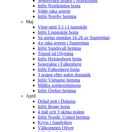
Segersviten bruten i Norrköping
Inför Norrköping borta
Sjätte raka segern
Inför Norrby hemma
Maj
Vinst med 3-1 i Ljungskile
Inför Ljungskile borta
Så spelas omgång 16-26 av Superettan
4:e raka segern i Superettan
Inför Sundsvall hemma
Triumf på Olympia
Inför Helsingborg borta
Segersång i Falkenberg
Inför Falkenberg borta
3 poäng efter galen dramatik
Inför Värnamo hemma
Mållös solskenshistoria
Inför Örebro hemma
April
Delad pott i Dalarna
Inför Brage borta
4 mål och 3 sköna poäng
Inför Nordic United hemma
Kryss i Sandviken
Välkommen Oliver