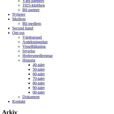
Våra partners
1925-klubben
Bli partner
Nyheter
Medlem
Bli medlem
Second hand
Om oss
Värdegrund
Antidopingplan
Visselblåsning
Styrelse
Hedersmedlemmar
Historia
40-talet
50-talet
60-talet
70-talet
80-talet
90-talet
00-talet
Dokument
Kontakt
Arkiv