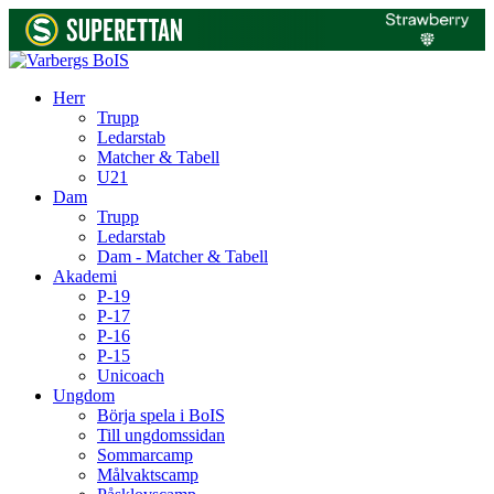
Herr
Trupp
Ledarstab
Matcher & Tabell
U21
Dam
Trupp
Ledarstab
Dam - Matcher & Tabell
Akademi
P-19
P-17
P-16
P-15
Unicoach
Ungdom
Börja spela i BoIS
Till ungdomssidan
Sommarcamp
Målvaktscamp