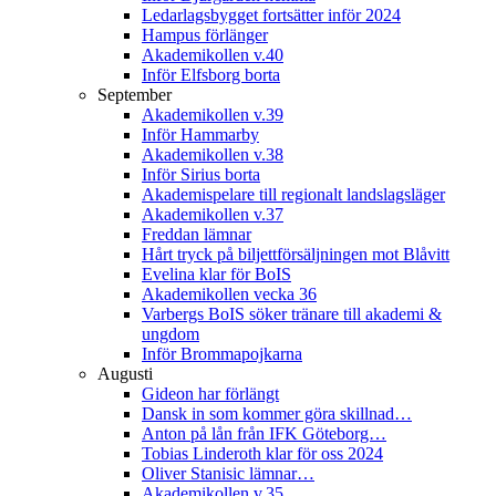
Ledarlagsbygget fortsätter inför 2024
Hampus förlänger
Akademikollen v.40
Inför Elfsborg borta
September
Akademikollen v.39
Inför Hammarby
Akademikollen v.38
Inför Sirius borta
Akademispelare till regionalt landslagsläger
Akademikollen v.37
Freddan lämnar
Hårt tryck på biljettförsäljningen mot Blåvitt
Evelina klar för BoIS
Akademikollen vecka 36
Varbergs BoIS söker tränare till akademi &
ungdom
Inför Brommapojkarna
Augusti
Gideon har förlängt
Dansk in som kommer göra skillnad…
Anton på lån från IFK Göteborg…
Tobias Linderoth klar för oss 2024
Oliver Stanisic lämnar…
Akademikollen v.35