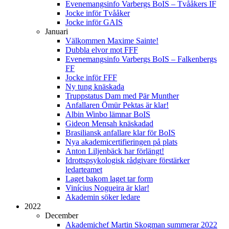
Evenemangsinfo Varbergs BoIS – Tvååkers IF
Jocke inför Tvååker
Jocke inför GAIS
Januari
Välkommen Maxime Sainte!
Dubbla elvor mot FFF
Evenemangsinfo Varbergs BoIS – Falkenbergs
FF
Jocke inför FFF
Ny tung knäskada
Truppstatus Dam med Pär Munther
Anfallaren Ömür Pektas är klar!
Albin Winbo lämnar BoIS
Gideon Mensah knäskadad
Brasiliansk anfallare klar för BoIS
Nya akademicertifieringen på plats
Anton Liljenbäck har förlängt!
Idrottspsykologisk rådgivare förstärker
ledarteamet
Laget bakom laget tar form
Vinícius Nogueira är klar!
Akademin söker ledare
2022
December
Akademichef Martin Skogman summerar 2022