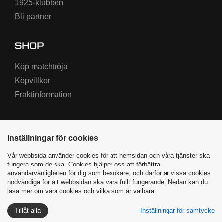
1925-klubben
Bli partner
SHOP
Köp matchtröja
Köpvillkor
Fraktinformation
Inställningar för cookies
Vår webbsida använder cookies för att hemsidan och våra tjänster ska
fungera som de ska. Cookies hjälper oss att förbättra
användarvänligheten för dig som besökare, och därför är vissa cookies
nödvändiga för att webbsidan ska vara fullt fungerande. Nedan kan du
Varbergs BoIS ©
2026
|
läsa mer om våra cookies och vilka som är valbara.
Producerad av Highway Media
Tillåt alla
Inställningar för samtycke
Integritetspolicy
Cookies