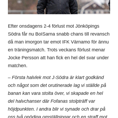
Efter onsdagens 2-4 förlust mot Jönköpings
Södra får nu BoISarna snabb chans till revansch
då man imorgon tar emot IFK Värnamo för ännu
en träningsmatch. Trots veckans förlust menar
Jocke Persson att han fick en hel del svar under
matchen.
– Första halvlek mot J-Södra är klart godkänd
och något som det orutinerade lag vi ställde på
banan kan vara stolta över, vi skapade en hel
del halvchanser där Fofanas stolpträff var
höjdpunkten. I andra blir vi synade och drar på
oss två onödiga omställningar och en straff mot