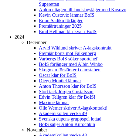
Superettan
Aulon uttagen till landslagsläger med Kosovo
Kevin Custovic lämnar BoIS
Erion Sadiku förlänger
Premiärträningar 2025
Emil Hellman blir kvar i BoIS
2024
December
Arvid Wiklund skriver A-lagskontrakt
Premiär borta mot Falkenberg
Varbergs BoIS söker sportchef
BoIS förlänger med Albin Winbo
Skogman förstärker i damstaben
Oscar klar för BoIS
Diego Montiel lämnar
Anton Thorsson klar för BoIS
Stort tack Jörgen Gustafsson
Edvin Tellgren klar för BoIS!
Maxime lämnar
Olle Werner skriver A-lagskontrakt!
Akademikollen vecka 49
Svenska cupens gruppspel lottad
BoIS säljer Anton Kurochkin
November
Akademikollen vecka 48