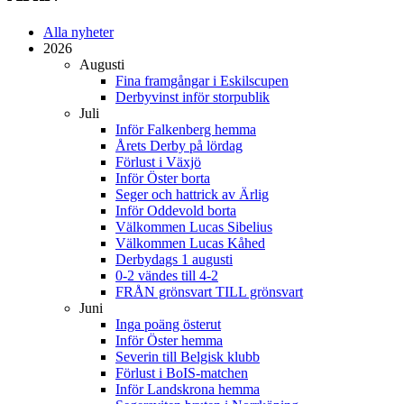
Alla nyheter
2026
Augusti
Fina framgångar i Eskilscupen
Derbyvinst inför storpublik
Juli
Inför Falkenberg hemma
Årets Derby på lördag
Förlust i Växjö
Inför Öster borta
Seger och hattrick av Ärlig
Inför Oddevold borta
Välkommen Lucas Sibelius
Välkommen Lucas Kåhed
Derbydags 1 augusti
0-2 vändes till 4-2
FRÅN grönsvart TILL grönsvart
Juni
Inga poäng österut
Inför Öster hemma
Severin till Belgisk klubb
Förlust i BoIS-matchen
Inför Landskrona hemma