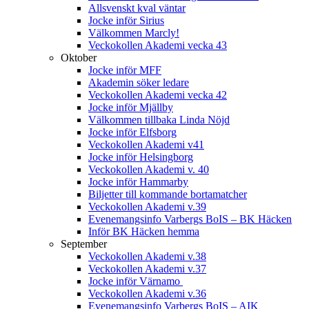
Allsvenskt kval väntar
Jocke inför Sirius
Välkommen Marcly!
Veckokollen Akademi vecka 43
Oktober
Jocke inför MFF
Akademin söker ledare
Veckokollen Akademi vecka 42
Jocke inför Mjällby
Välkommen tillbaka Linda Nöjd
Jocke inför Elfsborg
Veckokollen Akademi v41
Jocke inför Helsingborg
Veckokollen Akademi v. 40
Jocke inför Hammarby
Biljetter till kommande bortamatcher
Veckokollen Akademi v.39
Evenemangsinfo Varbergs BoIS – BK Häcken
Inför BK Häcken hemma
September
Veckokollen Akademi v.38
Veckokollen Akademi v.37
Jocke inför Värnamo
Veckokollen Akademi v.36
Evenemangsinfo Varbergs BoIS – AIK