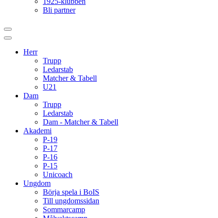
1925-klubben
Bli partner
Herr
Trupp
Ledarstab
Matcher & Tabell
U21
Dam
Trupp
Ledarstab
Dam - Matcher & Tabell
Akademi
P-19
P-17
P-16
P-15
Unicoach
Ungdom
Börja spela i BoIS
Till ungdomssidan
Sommarcamp