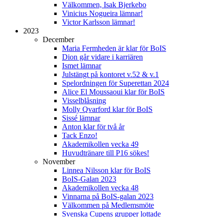
Välkommen, Isak Bjerkebo
Vinicius Nogueira lämnar!
Victor Karlsson lämnar!
2023
December
Maria Fermheden är klar för BoIS
Dion går vidare i karriären
Ismet lämnar
Julstängt på kontoret v.52 & v.1
Spelordningen för Superettan 2024
Alice El Moussaoui klar för BoIS
Visselblåsning
Molly Qvarford klar för BoIS
Sissé lämnar
Anton klar för två år
Tack Enzo!
Akademikollen vecka 49
Huvudtränare till P16 sökes!
November
Linnea Nilsson klar för BoIS
BoIS-Galan 2023
Akademikollen vecka 48
Vinnarna på BoIS-galan 2023
Välkommen på Medlemsmöte
Svenska Cupens grupper lottade