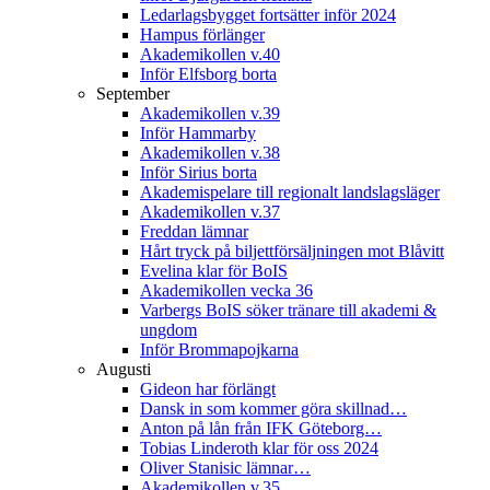
Ledarlagsbygget fortsätter inför 2024
Hampus förlänger
Akademikollen v.40
Inför Elfsborg borta
September
Akademikollen v.39
Inför Hammarby
Akademikollen v.38
Inför Sirius borta
Akademispelare till regionalt landslagsläger
Akademikollen v.37
Freddan lämnar
Hårt tryck på biljettförsäljningen mot Blåvitt
Evelina klar för BoIS
Akademikollen vecka 36
Varbergs BoIS söker tränare till akademi &
ungdom
Inför Brommapojkarna
Augusti
Gideon har förlängt
Dansk in som kommer göra skillnad…
Anton på lån från IFK Göteborg…
Tobias Linderoth klar för oss 2024
Oliver Stanisic lämnar…
Akademikollen v.35