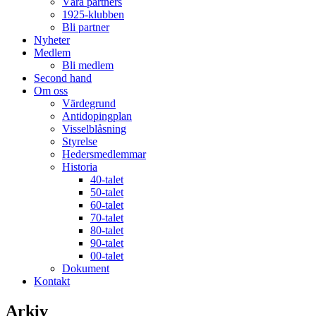
Våra partners
1925-klubben
Bli partner
Nyheter
Medlem
Bli medlem
Second hand
Om oss
Värdegrund
Antidopingplan
Visselblåsning
Styrelse
Hedersmedlemmar
Historia
40-talet
50-talet
60-talet
70-talet
80-talet
90-talet
00-talet
Dokument
Kontakt
Arkiv