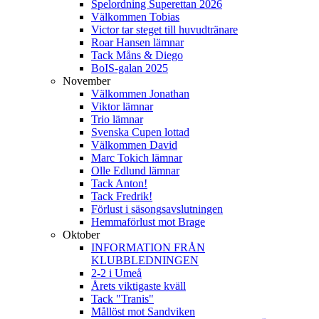
Spelordning Superettan 2026
Välkommen Tobias
Victor tar steget till huvudtränare
Roar Hansen lämnar
Tack Måns & Diego
BoIS-galan 2025
November
Välkommen Jonathan
Viktor lämnar
Trio lämnar
Svenska Cupen lottad
Välkommen David
Marc Tokich lämnar
Olle Edlund lämnar
Tack Anton!
Tack Fredrik!
Förlust i säsongsavslutningen
Hemmaförlust mot Brage
Oktober
INFORMATION FRÅN
KLUBBLEDNINGEN
2-2 i Umeå
Årets viktigaste kväll
Tack "Tranis"
Mållöst mot Sandviken