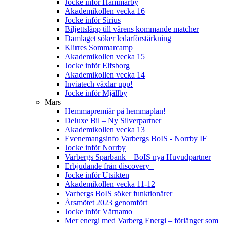
Jocke inför Hammarby
Akademikollen vecka 16
Jocke inför Sirius
Biljettsläpp till vårens kommande matcher
Damlaget söker ledarförstärkning
Klirres Sommarcamp
Akademikollen vecka 15
Jocke inför Elfsborg
Akademikollen vecka 14
Inviatech växlar upp!
Jocke inför Mjällby
Mars
Hemmapremiär på hemmaplan!
Deluxe Bil – Ny Silverpartner
Akademikollen vecka 13
Evenemangsinfo Varbergs BoIS - Norrby IF
Jocke inför Norrby
Varbergs Sparbank – BoIS nya Huvudpartner
Erbjudande från discovery+
Jocke inför Utsikten
Akademikollen vecka 11-12
Varbergs BoIS söker funktionärer
Årsmötet 2023 genomfört
Jocke inför Värnamo
Mer energi med Varberg Energi – förlänger som