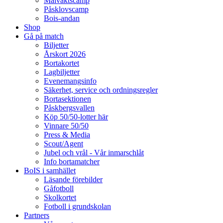
Målvaktscamp
Påsklovscamp
Bois-andan
Shop
Gå på match
Biljetter
Årskort 2026
Bortakortet
Lagbiljetter
Evenemangsinfo
Säkerhet, service och ordningsregler
Bortasektionen
Påskbergsvallen
Köp 50/50-lotter här
Vinnare 50/50
Press & Media
Scout/Agent
Jubel och vrål - Vår inmarschlåt
Info bortamatcher
BoIS i samhället
Läsande förebilder
Gåfotboll
Skolkortet
Fotboll i grundskolan
Partners