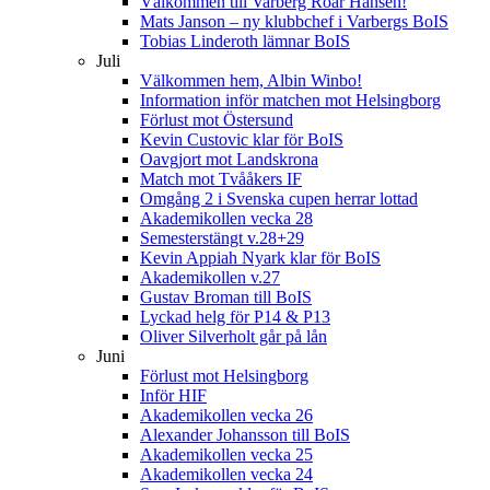
Välkommen till Varberg Roar Hansen!
Mats Janson – ny klubbchef i Varbergs BoIS
Tobias Linderoth lämnar BoIS
Juli
Välkommen hem, Albin Winbo!
Information inför matchen mot Helsingborg
Förlust mot Östersund
Kevin Custovic klar för BoIS
Oavgjort mot Landskrona
Match mot Tvååkers IF
Omgång 2 i Svenska cupen herrar lottad
Akademikollen vecka 28
Semesterstängt v.28+29
Kevin Appiah Nyark klar för BoIS
Akademikollen v.27
Gustav Broman till BoIS
Lyckad helg för P14 & P13
Oliver Silverholt går på lån
Juni
Förlust mot Helsingborg
Inför HIF
Akademikollen vecka 26
Alexander Johansson till BoIS
Akademikollen vecka 25
Akademikollen vecka 24