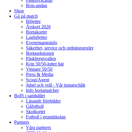
Påsklovscamp
Bois-andan
Shop
Gå på match
Biljetter
Årskort 2026
Bortakortet
Lagbiljetter
Evenemangsinfo
Säkerhet, service och ordningsregler
Bortasektionen
Påskbergsvallen
Köp 50/50-lotter här
Vinnare 50/50
Press & Media
Scout/Agent
Jubel och vrål - Vår inmarschlåt
Info bortamatcher
BoIS i samhället
Läsande förebilder
Gåfotboll
Skolkortet
Fotboll i grundskolan
Partners
Våra partners