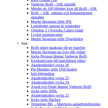
Varbergs BoIS - AIK slutsåld
Mindre än 100 biljetter kvar till BoIS - AIK
BoIS – AIK, sittplats och bortasektionen
slutsålda
Martin Skogman inför IFK
Lagbiljetter augusti & september
Omgång 2 i Svenska Cupen lottad
Lyckat sommarcamp
Martin Skogman inför Djurgården
Juni
BoIS söker maskotar till tre matcher
Martin Skogman tar över tills vidare
Jocke Persson lämnar Varbergs BoIS
Kioskansvarig till matchdagar sökes
Akademikollen vecka 26
Pär Munther inför DM-finalen
Info biljettsläpp
Akademikollen vecka 25
Akademikollen vecka 24
Assad och Ömür lämnar Varbergs BoIS
Jocke inför HBK
Akademikollen vecka 23
Jocke inför Häcken
Trönninge BK – Matchens samarbetsförening