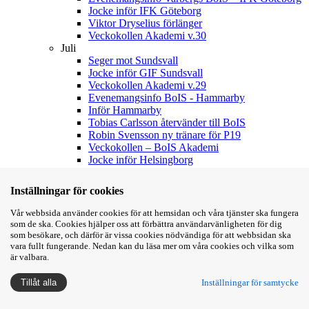
Jocke inför IFK Göteborg
Viktor Dryselius förlänger
Veckokollen Akademi v.30
Juli
Seger mot Sundsvall
Jocke inför GIF Sundsvall
Veckokollen Akademi v.29
Evenemangsinfo BoIS - Hammarby
Inför Hammarby
Tobias Carlsson återvänder till BoIS
Robin Svensson ny tränare för P19
Veckokollen – BoIS Akademi
Jocke inför Helsingborg
Evenemangsinfo BoIS-Helsingborg
Veckokollen - BoIS Akademi v.27
Inställningar för cookies
Filip Bohman - vår nya anfallare!
Biljettinformation BoIS-Hammarby
Vår webbsida använder cookies för att hemsidan och våra tjänster ska fungera
Ljungskile SK väntar i Svenska Cupen
som de ska. Cookies hjälper oss att förbättra användarvänligheten för dig
Presskonferensen efter Malmö
som besökare, och därför är vissa cookies nödvändiga för att webbsidan ska
Jocke inför Malmö FF
vara fullt fungerande. Nedan kan du läsa mer om våra cookies och vilka som
är valbara.
Välkommen till BoIS, Dion!
Biljettlänk Malmö borta
Inställningar för samtycke
Tillåt alla
Veckokollen - BoIS Akademi v.26
Vi söker ny P19 tränare
Presskonferensen efter IFK Värnamo