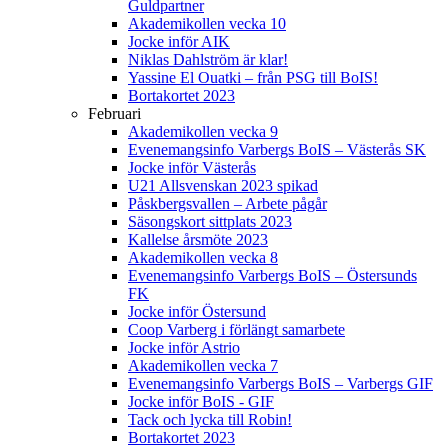
Guldpartner
Akademikollen vecka 10
Jocke inför AIK
Niklas Dahlström är klar!
Yassine El Ouatki – från PSG till BoIS!
Bortakortet 2023
Februari
Akademikollen vecka 9
Evenemangsinfo Varbergs BoIS – Västerås SK
Jocke inför Västerås
U21 Allsvenskan 2023 spikad
Påskbergsvallen – Arbete pågår
Säsongskort sittplats 2023
Kallelse årsmöte 2023
Akademikollen vecka 8
Evenemangsinfo Varbergs BoIS – Östersunds
FK
Jocke inför Östersund
Coop Varberg i förlängt samarbete
Jocke inför Astrio
Akademikollen vecka 7
Evenemangsinfo Varbergs BoIS – Varbergs GIF
Jocke inför BoIS - GIF
Tack och lycka till Robin!
Bortakortet 2023