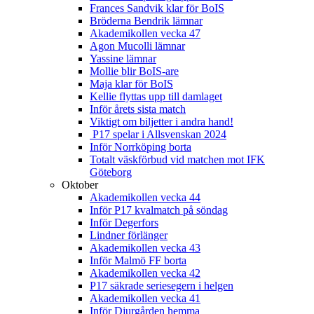
Frances Sandvik klar för BoIS
Bröderna Bendrik lämnar
Akademikollen vecka 47
Agon Mucolli lämnar
Yassine lämnar
Mollie blir BoIS-are
Maja klar för BoIS
Kellie flyttas upp till damlaget
Inför årets sista match
Viktigt om biljetter i andra hand!
P17 spelar i Allsvenskan 2024
Inför Norrköping borta
Totalt väskförbud vid matchen mot IFK
Göteborg
Oktober
Akademikollen vecka 44
Inför P17 kvalmatch på söndag
Inför Degerfors
Lindner förlänger
Akademikollen vecka 43
Inför Malmö FF borta
Akademikollen vecka 42
P17 säkrade seriesegern i helgen
Akademikollen vecka 41
Inför Djurgården hemma