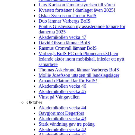
Lars Karlsson lämnar styrelsen till våren
Kvartett fortsätter i damlaget även 2025!
Oskar Sverrisson lämnar BoIS
Duo lämnar Varbergs BoIS
Pontus Gustavsson ny assisterande tränare för
damerna 2025
Akademikollen vecka 47
David Olsson lämnar BoIS
Rasmus Cronvall lämnar BoIS
Varbergs BoIS FC och Phonecases3D, en
ledande aktör inom mobilskal, inleder ett nytt
samarbete
Thomas Askebrand lämnar Varbergs BoIS
Mollie Josefsson uttagen till landslagsläger
Amanda Flatum klar för BoIS!
Akademikollen vecka 46
Akademikollen vecka 45
Vinst på Vångavallen
Oktober
Akademikollen vecka 44
Oavgjort mot Degerfors
Akademikollen vecka 43
Stark vändning gav tre poäng
Akademikollen vecka 42
Akademikollen vecka 41