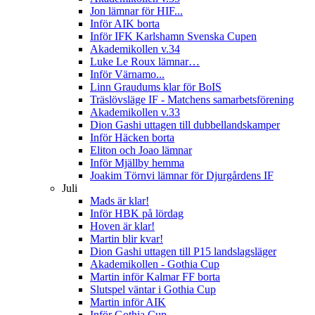
Jon lämnar för HIF...
Inför AIK borta
Inför IFK Karlshamn Svenska Cupen
Akademikollen v.34
Luke Le Roux lämnar…
Inför Värnamo...
Linn Graudums klar för BoIS
Träslövsläge IF - Matchens samarbetsförening
Akademikollen v.33
Dion Gashi uttagen till dubbellandskamper
Inför Häcken borta
Eliton och Joao lämnar
Inför Mjällby hemma
Joakim Törnvi lämnar för Djurgårdens IF
Juli
Mads är klar!
Inför HBK på lördag
Hoven är klar!
Martin blir kvar!
Dion Gashi uttagen till P15 landslagsläger
Akademikollen - Gothia Cup
Martin inför Kalmar FF borta
Slutspel väntar i Gothia Cup
Martin inför AIK
Inför Gothia Cup