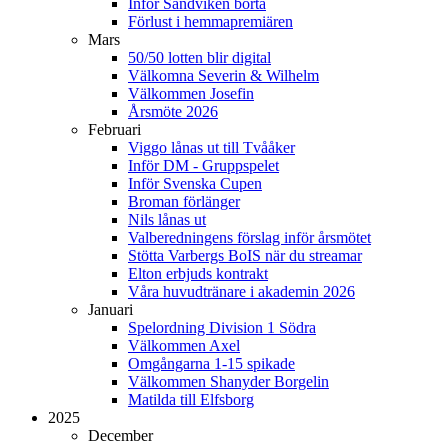
Inför Sandviken borta
Förlust i hemmapremiären
Mars
50/50 lotten blir digital
Välkomna Severin & Wilhelm
Välkommen Josefin
Årsmöte 2026
Februari
Viggo lånas ut till Tvååker
Inför DM - Gruppspelet
Inför Svenska Cupen
Broman förlänger
Nils lånas ut
Valberedningens förslag inför årsmötet
Stötta Varbergs BoIS när du streamar
Elton erbjuds kontrakt
Våra huvudtränare i akademin 2026
Januari
Spelordning Division 1 Södra
Välkommen Axel
Omgångarna 1-15 spikade
Välkommen Shanyder Borgelin
Matilda till Elfsborg
2025
December