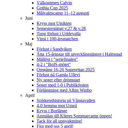
Välkommen Calvin
Gothia Cup 2025
Målvaktscamp 11–12 augusti
Juni
Kryss mot Utsikten
Semesterstängt v.27 & v.28
Tung förlust i Uddevalla
Vinst i 100-årsmatchen
Maj
Förlust i Sandviken
Åtta 15-åringar till utvecklingslägret i Halmstad
Mållöst i "seriefinalen"
4-2 i "BoIS-mötet"
Omgång 16-26 Superettan 2025
Förlust på Gamla Ullevi
Ny seger efter drömstart
Seger med 1-0 i Publikfesten
Förlängning med Albin Winbo
April
Solskenshistoria på Vångavallen
4-0 hemma mot Umeå
Kryss i Borlänge
Anmälan till Klirres Sommarcamp öppen!
Tack för all uppvaktning!
Fira med oss 5 april!