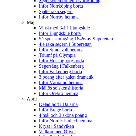
Segersviten bruten i Norrköping
Inför Norrköping borta
Sjätte raka segern
Inför Norrby hemma
Maj
Vinst med 3-1 i Ljungskile
Inför Ljungskile borta
Så spelas omgång 16-26 av Superettan
4:e raka segern i Superettan
Inför Sundsvall hemma
Triumf på Olympia
Inför Helsingborg borta
Segersång i Falkenberg
Inför Falkenberg borta
3 poäng efter galen dramatik
Inför Värnamo hemma
Mållös solskenshistoria
Inför Örebro hemma
April
Delad pott i Dalarna
Inför Brage borta
4 mål och 3 sköna poäng
Inför Nordic United hemma
Kryss i Sandviken
Välkommen Oliver