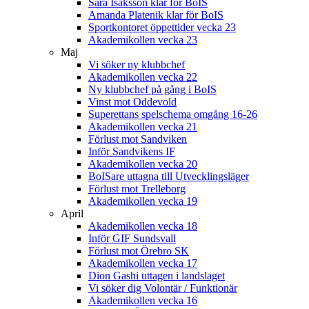
Sara Isaksson klar för BoIS
Amanda Platenik klar för BoIS
Sportkontoret öppettider vecka 23
Akademikollen vecka 23
Maj
Vi söker ny klubbchef
Akademikollen vecka 22
Ny klubbchef på gång i BoIS
Vinst mot Oddevold
Superettans spelschema omgång 16-26
Akademikollen vecka 21
Förlust mot Sandviken
Inför Sandvikens IF
Akademikollen vecka 20
BoISare uttagna till Utvecklingsläger
Förlust mot Trelleborg
Akademikollen vecka 19
April
Akademikollen vecka 18
Inför GIF Sundsvall
Förlust mot Örebro SK
Akademikollen vecka 17
Dion Gashi uttagen i landslaget
Vi söker dig Volontär / Funktionär
Akademikollen vecka 16