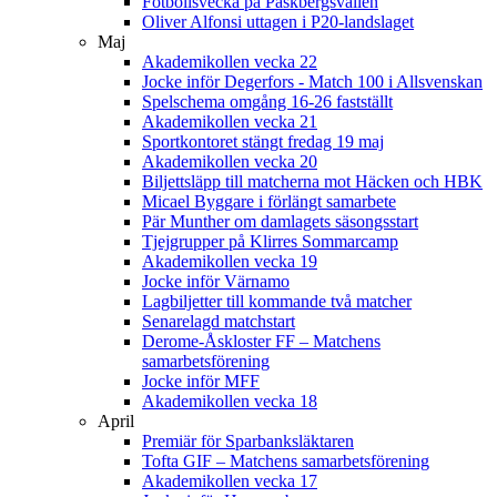
Fotbollsvecka på Påskbergsvallen
Oliver Alfonsi uttagen i P20-landslaget
Maj
Akademikollen vecka 22
Jocke inför Degerfors - Match 100 i Allsvenskan
Spelschema omgång 16-26 fastställt
Akademikollen vecka 21
Sportkontoret stängt fredag 19 maj
Akademikollen vecka 20
Biljettsläpp till matcherna mot Häcken och HBK
Micael Byggare i förlängt samarbete
Pär Munther om damlagets säsongsstart
Tjejgrupper på Klirres Sommarcamp
Akademikollen vecka 19
Jocke inför Värnamo
Lagbiljetter till kommande två matcher
Senarelagd matchstart
Derome-Åskloster FF – Matchens
samarbetsförening
Jocke inför MFF
Akademikollen vecka 18
April
Premiär för Sparbanksläktaren
Tofta GIF – Matchens samarbetsförening
Akademikollen vecka 17