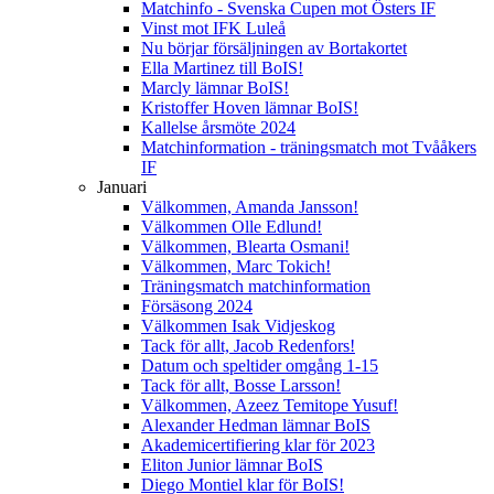
Matchinfo - Svenska Cupen mot Östers IF
Vinst mot IFK Luleå
Nu börjar försäljningen av Bortakortet
Ella Martinez till BoIS!
Marcly lämnar BoIS!
Kristoffer Hoven lämnar BoIS!
Kallelse årsmöte 2024
Matchinformation - träningsmatch mot Tvååkers
IF
Januari
Välkommen, Amanda Jansson!
Välkommen Olle Edlund!
Välkommen, Blearta Osmani!
Välkommen, Marc Tokich!
Träningsmatch matchinformation
Försäsong 2024
Välkommen Isak Vidjeskog
Tack för allt, Jacob Redenfors!
Datum och speltider omgång 1-15
Tack för allt, Bosse Larsson!
Välkommen, Azeez Temitope Yusuf!
Alexander Hedman lämnar BoIS
Akademicertifiering klar för 2023
Eliton Junior lämnar BoIS
Diego Montiel klar för BoIS!