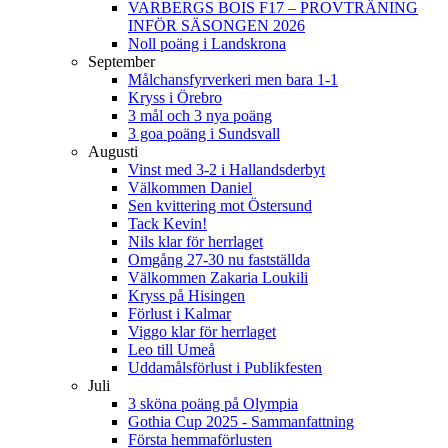
VARBERGS BOIS F17 – PROVTRÄNING
INFÖR SÄSONGEN 2026
Noll poäng i Landskrona
September
Målchansfyrverkeri men bara 1-1
Kryss i Örebro
3 mål och 3 nya poäng
3 goa poäng i Sundsvall
Augusti
Vinst med 3-2 i Hallandsderbyt
Välkommen Daniel
Sen kvittering mot Östersund
Tack Kevin!
Nils klar för herrlaget
Omgång 27-30 nu fastställda
Välkommen Zakaria Loukili
Kryss på Hisingen
Förlust i Kalmar
Viggo klar för herrlaget
Leo till Umeå
Uddamålsförlust i Publikfesten
Juli
3 sköna poäng på Olympia
Gothia Cup 2025 - Sammanfattning
Första hemmaförlusten