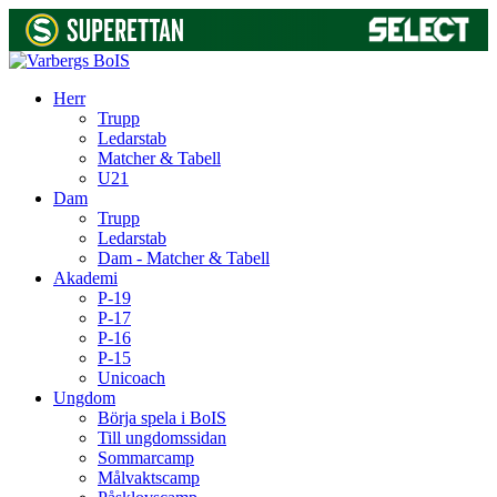
Herr
Trupp
Ledarstab
Matcher & Tabell
U21
Dam
Trupp
Ledarstab
Dam - Matcher & Tabell
Akademi
P-19
P-17
P-16
P-15
Unicoach
Ungdom
Börja spela i BoIS
Till ungdomssidan
Sommarcamp
Målvaktscamp