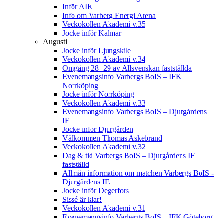
Inför AIK
Info om Varberg Energi Arena
Veckokollen Akademi v.35
Jocke inför Kalmar
Augusti
Jocke inför Ljungskile
Veckokollen Akademi v.34
Omgång 28+29 av Allsvenskan fastställda
Evenemangsinfo Varbergs BoIS – IFK
Norrköping
Jocke inför Norrköping
Veckokollen Akademi v.33
Evenemangsinfo Varbergs BoIS – Djurgårdens
IF
Jocke inför Djurgården
Välkommen Thomas Askebrand
Veckokollen Akademi v.32
Dag & tid Varbergs BoIS – Djurgårdens IF
fastställd
Allmän information om matchen Varbergs BoIS -
Djurgårdens IF.
Jocke inför Degerfors
Sissé är klar!
Veckokollen Akademi v.31
Evenemangsinfo Varbergs BoIS – IFK Göteborg