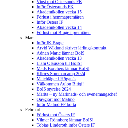
Vinst mot Östersunds FK
Inför Östersunds FK
Akademikollen vecka 15
Förlust i hemmapremiären
Inför Östers IF
Akademikollen vecka 14
Förlust mot Brage i premiären
Mars
Inför IK Brage
Arvid Wiklund skriver lärlingskontrakt
Adnan Maric lämnar BoIS
Akademikollen vecka 13
Liam Olausson till BoIS!
Mads Borchers lämnar BoIS!
Klirres Sommarcamp 2024
Matchläger i Höganäs
Välkommen Aulon Bitiqi!
BoIS styrelse 2024
Marita – ny Marknads- och evenemangschef
Oavgjort mot Malmö
Inför Malmö FF borta
Februari
Förlust mot Östers IF
Vilmer Rönnberg lämnar BoIS!
Tobias Linderoth inför Östers IF