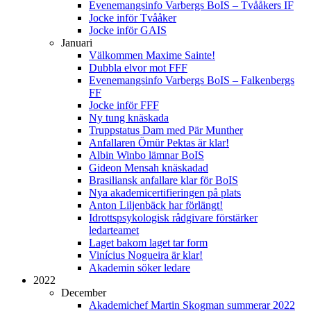
Evenemangsinfo Varbergs BoIS – Tvååkers IF
Jocke inför Tvååker
Jocke inför GAIS
Januari
Välkommen Maxime Sainte!
Dubbla elvor mot FFF
Evenemangsinfo Varbergs BoIS – Falkenbergs
FF
Jocke inför FFF
Ny tung knäskada
Truppstatus Dam med Pär Munther
Anfallaren Ömür Pektas är klar!
Albin Winbo lämnar BoIS
Gideon Mensah knäskadad
Brasiliansk anfallare klar för BoIS
Nya akademicertifieringen på plats
Anton Liljenbäck har förlängt!
Idrottspsykologisk rådgivare förstärker
ledarteamet
Laget bakom laget tar form
Vinícius Nogueira är klar!
Akademin söker ledare
2022
December
Akademichef Martin Skogman summerar 2022