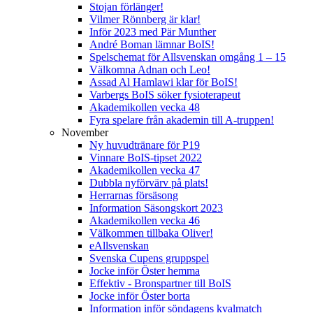
Stojan förlänger!
Vilmer Rönnberg är klar!
Inför 2023 med Pär Munther
André Boman lämnar BoIS!
Spelschemat för Allsvenskan omgång 1 – 15
Välkomna Adnan och Leo!
Assad Al Hamlawi klar för BoIS!
Varbergs BoIS söker fysioterapeut
Akademikollen vecka 48
Fyra spelare från akademin till A-truppen!
November
Ny huvudtränare för P19
Vinnare BoIS-tipset 2022
Akademikollen vecka 47
Dubbla nyförvärv på plats!
Herrarnas försäsong
Information Säsongskort 2023
Akademikollen vecka 46
Välkommen tillbaka Oliver!
eAllsvenskan
Svenska Cupens gruppspel
Jocke inför Öster hemma
Effektiv - Bronspartner till BoIS
Jocke inför Öster borta
Information inför söndagens kvalmatch