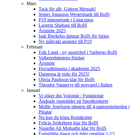
Mars
Tack för allt, Gideon Mensah!
Jesper Jonasson Westermark till BoIS
P19 imponerade i Ligacupen
Laorent Shabani till BoIS
Årsmöte 2025
Isak Bjerkebo lämnar BoIS för Sirius
Ny målvakt ansluter till P19
Februari
Erik Lund - ny sportchef i Varbergs BoIS
Valberedningens förslag
Årsmöte
Huvudtränarna i akademin 2025
Damerna är redo för 2025!
Olivia Paulsson klar för BoIS
Theodor Vanneryr till provspel i Italien
Januari
Vi söker dig Volontär / Funktionär
Ändrade öppettider på Sportkontoret
Mollie Josefsson uttagen till 4-nationsturnering i
Pinatar
Nu kan du köpa Bortakortet
Felicia Söderberg klar för BoIS
Nuurdin Ali Mohudin klar för BoIS
Fastställda dagar och tider omgång 1-15