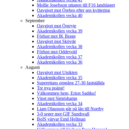
Mollie Josefsson uttagen till F16 landslaget
Oavgjort mot Örebro efter sen kvittering
Akademikollen vecka 40
September
Oavgjort mot Örgryte
Akademikollen vecka 39
Förlust mot IK Brage
Oavgjort mot Skövde
Akademikollen vecka 38
Förlust mot Oddevold
Akademikollen vecka 37
Akademikollen vecka 36
Augusti
Oavgjort mot Utsikten
Akademikollen vecka 35
Superettans omgång 27-30 fastställda
Tre nya poäng!
Välkommen hem, Erion Sadiku!
Vinst mot Simrishamn
Akademikollen vecka 34
Liam Olausson går på lån till Norrby
3-0 seger mot GIF Sundsvall
BoIS värvar Emil Hellman
Akademikollen vecka 33