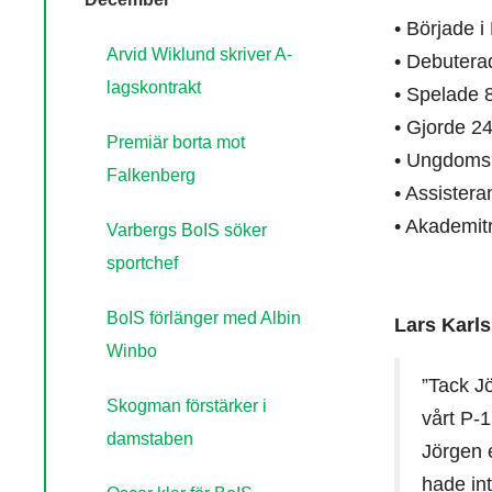
• Började i
Arvid Wiklund skriver A-
• Debuterad
lagskontrakt
• Spelade 
• Gjorde 24
Premiär borta mot
• Ungdoms
Falkenberg
• Assister
• Akademit
Varbergs BoIS söker
sportchef
BoIS förlänger med Albin
Lars Karl
Winbo
”Tack Jö
Skogman förstärker i
vårt P-
damstaben
Jörgen e
hade int