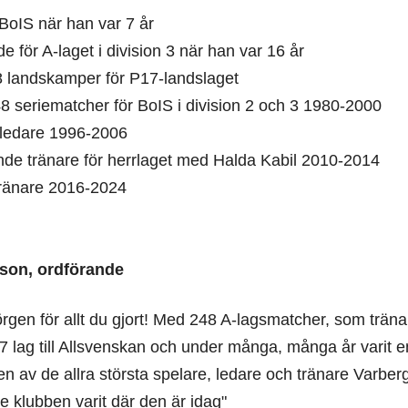
 BoIS när han var 7 år
e för A-laget i division 3 när han var 16 år
8 landskamper för P17-landslaget
8 seriematcher för BoIS i division 2 och 3 1980-2000
ledare 1996-2006
ande tränare för herrlaget med Halda Kabil 2010-2014
ränare 2016-2024
sson, ordförande
rgen för allt du gjort! Med 248 A-lagsmatcher, som tränare
17 lag till Allsvenskan och under många, många år varit
n av de allra största spelare, ledare och tränare Varber
e klubben varit där den är idag"