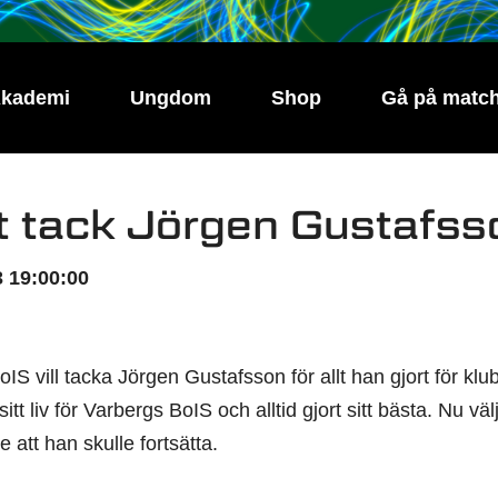
kademi
Ungdom
Shop
Gå på matc
t tack Jörgen Gustafss
 19:00:00
IS vill tacka Jörgen Gustafsson för allt han gjort för k
sitt liv för Varbergs BoIS och alltid gjort sitt bästa. Nu vä
e att han skulle fortsätta.