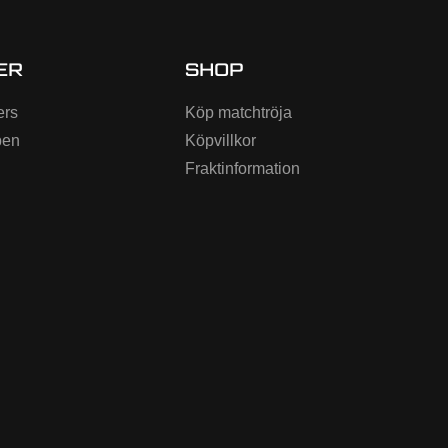
ER
SHOP
ers
Köp matchtröja
ben
Köpvillkor
Fraktinformation