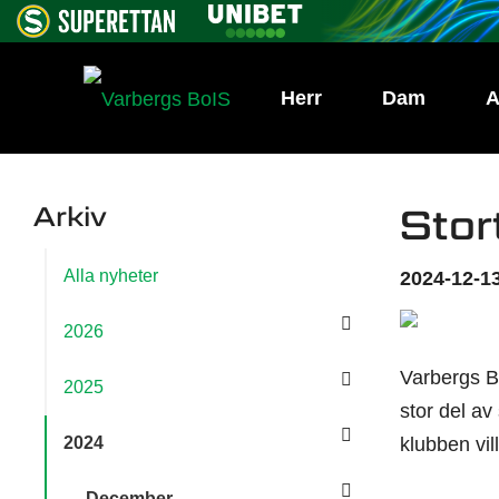
Herr
Dam
A
Arkiv
Stor
Alla nyheter
2024-12-13
2026
Varbergs Bo
2025
stor del av 
2024
klubben vill
December