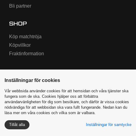
Bli partner
SHOP
Köp matchtröja
Köpvillkor
Fraktinformation
Inställningar för cookies
Vår webbsida använder cookies för att hemsidan och våra tjänster ska
fungera som de ska. Cookies hjälper oss att förbättra
användarvänligheten för dig som besökare, och därför är vissa cookies
nödvändiga för att webbsidan ska vara fullt fungerande. Nedan kan du
Varbergs BoIS ©
2026
|
läsa mer om våra cookies och vilka som är valbara.
Producerad av Highway Media
Tillåt alla
Inställningar för samtycke
Integritetspolicy
Cookies