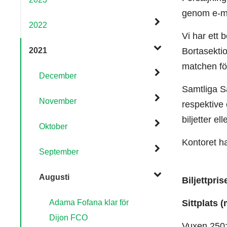
genom e-ma
2022
Vi har ett 
2021
Bortasektio
matchen fö
December
Samtliga Sä
November
respektive 
biljetter e
Oktober
Kontoret h
September
Augusti
Biljettpris
Adama Fofana klar för
Sittplats 
Dijon FCO
Vuxen 250: