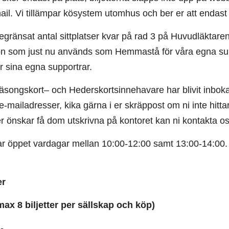
il. Vi tillämpar kösystem utomhus och ber er att endast
begränsat antal sittplatser kvar på rad 3 på Huvudläktaren,
n som just nu används som Hemmastå för våra egna supportr
r sina egna supportrar.
songskort– och Hederskortsinnehavare har blivit inbokade t
e-mailadresser, kika gärna i er skräppost om ni inte hittar 
ller önskar få dom utskrivna på kontoret kan ni kontakta 
ar öppet vardagar mellan 10:00-12:00 samt 13:00-14:00.
er
(max 8 biljetter per sällskap och köp)
-