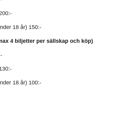
200:-
der 18 år) 150:-
max 4 biljetter per sällskap och köp)
-
130:-
der 18 år) 100:-