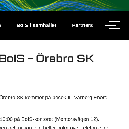
h
BoIS i samhället
Partners
 BoIS – Örebro SK
Örebro SK kommer på besök till Varberg Energi
an 10:00 på BoIS-kontoret (Mentorsvägen 12).
en och ni kan inte heller boka över telefon eller