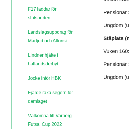
F17 laddar för
Pensionär 
slutspurten
Ungdom (un
Landslagsuppdrag för
Ståplats (
Madjed och Alfonsi
Vuxen 160:
Lindner hjälte i
hallandsderbyt
Pensionär 
Ungdom (un
Jocke inför HBK
Fjärde raka segern för
damlaget
Välkomna till Varberg
Futsal Cup 2022