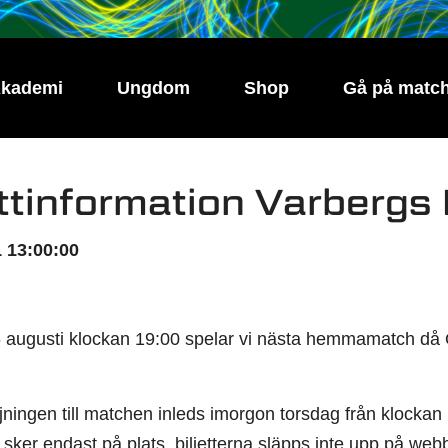
kademi
Ungdom
Shop
Gå på matc
ettinformation Varbergs
 13:00:00
augusti klockan 19:00 spelar vi nästa hemmamatch då 
äljningen till matchen inleds imorgon torsdag från klock
 sker endast på plats, biljetterna släpps inte upp på webb