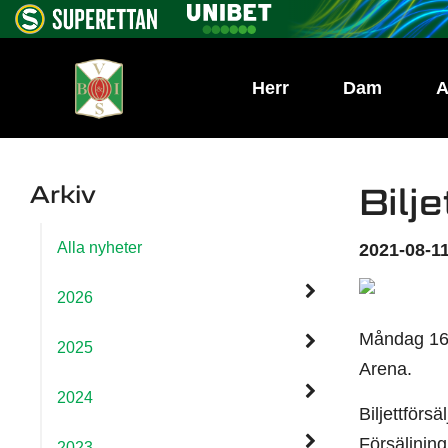
Herr
Dam
A
Arkiv
Bilj
Alla nyheter
2021-08-11
2026
Måndag 16 
2025
Arena.
2024
Biljettförs
Försäljning
2023