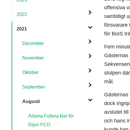
offensiva v
2022
samtidigt u
försvarare 
2021
för BoIS trä
December
Fem minute
Gästernas 
November
Sekvensen 
Oktober
stolpen dä
mål.
September
Gästernas f
Augusti
dock ingri
avslutet ti
Adama Fofana klar för
och hans in
Dijon FCO
kunde han i