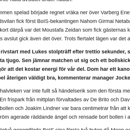
mmen spelad började regnet vräka ner över Varberg Energ
idsvilan fick först BoIS-bekantingen Nahom Girmai Netab
kort därpå var det Moustafa Zeidan som fick gästernas k
s avslut gick även det över. Trots flertalet lägen var det a
n rivstart med Lukes stolpträff efter trettio sekunder
ta tjugo. Sen jämnar matchen ut sig och ett bollskickli
ör att det kostar energi för vår del. Dom har ett kano
pel återigen väldigt bra, kommenterar manager Jock
alvleken var inte fullt så händelserik som den första men
En frispark från mittplan förvaltades av De Brito och Dav
 bollen och Joakim Lindner var bara centimetrar från at
tröm agerade räddande ängel och rensade bort bollen i a