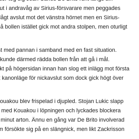
 ut i andravåg av Sirius-försvarare men peggades
lågt avslut mot det vänstra hörnet men en Sirius-
å bollen istället gick mot andra stolpen, men oturligt
t med pannan i samband med en fast situation.
kunde därmed rädda bollen från att gå i mål.
t på högersidan innan han slog ett inlägg mot första
 kanonläge för nickavslut som dock gick högt över
ouakou blev frispelad i djupled. Stojan Lukic slapp
gt med Kouakou i löpningen och lyckades blockera
 i minut arton. Ännu en gång var De Brito involverad
om försökte sig på en slängnick, men likt Zackrisson