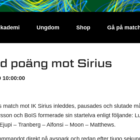
kademi
Ungdom
Shop
Gå på matc
d poäng mot Sirius
 10:00:00
atch mot IK Sirius inleddes, pausades och slutade mållö
son och BoIS formerade sin startelva enligt följande: Lu
Ejupi – Tranberg – Alfonsi – Moon – Matthews.
mmandot direkt på avspark och redan efter tjugo sekunde