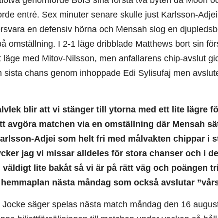
tiotvå genomförde BoIS sina första två byten då Moon oc
de entré. Sex minuter senare skulle just Karlsson-Adjei 
örsvara en defensiv hörna och Mensah slog en djupleds
på omställning. I 2-1 läge dribblade Matthews bort sin fö
ritt läge med Mitov-Nilsson, men anfallarens chip-avslut g
 sista chans genom inhoppade Edi Sylisufaj men avslute
vlek blir att vi stänger till ytorna med ett lite lägre
t avgöra matchen via en omställning där Mensah sätt
Karlsson-Adjei som helt fri med målvakten chippar i s
ycker jag vi missar alldeles för stora chanser och i d
ll väldigt lite bakåt så vi är på rätt väg och poängen 
 hemmaplan nästa måndag som också avslutar ”vårs
 Jocke säger spelas nästa match måndag den 16 august