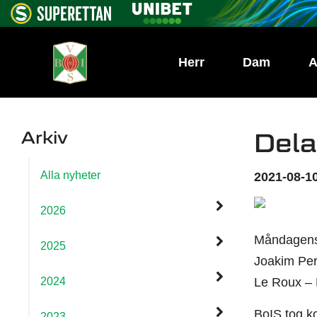
Herr
Dam
A
Arkiv
Dela
Alla nyheter
2021-08-10
2026
Måndagens m
2025
Joakim Pers
2024
Le Roux – 
BoIS tog ko
2023