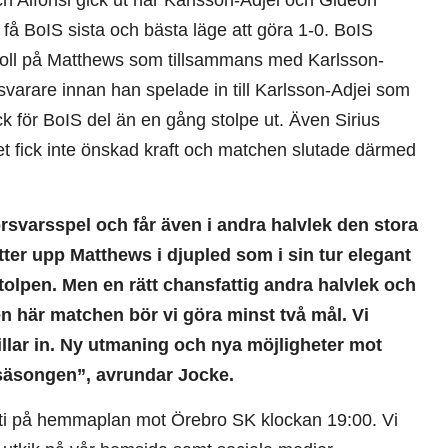
h Alfonsi gick ut när Karlsson-Adjei och Gideon
få BoIS sista och bästa läge att göra 1-0. BoIS
boll på Matthews som tillsammans med Karlsson-
rsvarare innan han spelade in till Karlsson-Adjei som
ick för BoIS del än en gång stolpe ut. Även Sirius
t fick inte önskad kraft och matchen slutade därmed
 försvarsspel och får även i andra halvlek den stora
er upp Matthews i djupled som i sin tur elegant
tolpen. Men en rätt chansfattig andra halvlek och
en här matchen bör vi göra minst två mål. Vi
trillar in. Ny utmaning och nya möjligheter mot
äsongen”, avrundar Jocke.
i på hemmaplan mot Örebro SK klockan 19:00. Vi