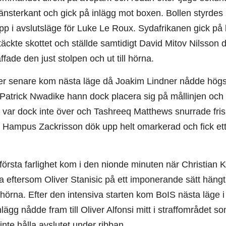
änsterkant och gick på inlägg mot boxen. Bollen styrdes
pp i avslutsläge för Luke Le Roux. Sydafrikanen gick på 
täckte skottet och ställde samtidigt David Mitov Nilsson d
ffade den just stolpen och ut till hörna.
r senare kom nästa läge då Joakim Lindner nådde högs
Patrick Nwadike hann dock placera sig på mållinjen och 
var dock inte över och Tashreeq Matthews snurrade frisk
r Hampus Zackrisson dök upp helt omarkerad och fick ett
örsta farlighet kom i den nionde minuten när Christian K
pa eftersom Oliver Stanisic på ett imponerande sätt hän
ll hörna. Efter den intensiva starten kom BoIS nästa läge
lägg nådde fram till Oliver Alfonsi mitt i straffområdet s
nte hålla avslutet under ribban.