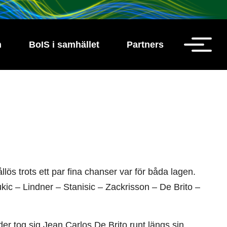
h
BoIS i samhället
Partners
s trots ett par fina chanser var för båda lagen.
kic – Lindner – Stanisic – Zackrisson – De Brito –
r tog sig Jean Carlos De Brito runt längs sin