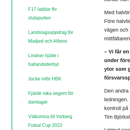
F17 laddar för
Med halvti
slutspurten
Före halvt
vägen och 
Landslagsuppdrag för
mittfältaren
Madjed och Alfonsi
– Vi får e
Lindner hjälte i
under förs
hallandsderbyt
ytor som g
försvarss
Jocke inför HBK
Den andra h
Fjärde raka segern för
ledningen. 
damlaget
kontroll på
Välkomna till Varberg
Tim Björks
Futsal Cup 2022