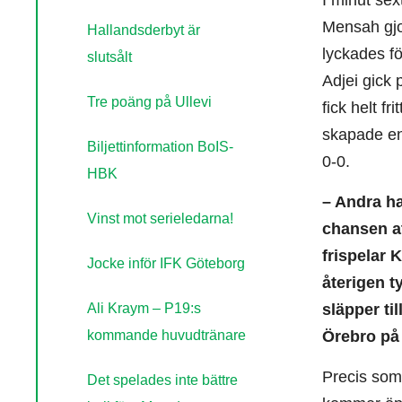
I minut sex
Mensah gjor
Hallandsderbyt är
lyckades f
slutsålt
Adjei gick 
Tre poäng på Ullevi
fick helt f
skapade en
Biljettinformation BoIS-
0-0.
HBK
– Andra hal
Vinst mot serieledarna!
chansen at
frispelar 
Jocke inför IFK Göteborg
återigen t
Ali Kraym – P19:s
släpper ti
kommande huvudtränare
Örebro på
Precis som
Det spelades inte bättre