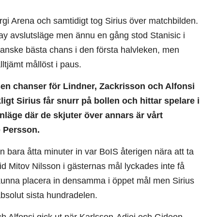
i Arena och samtidigt tog Sirius över matchbilden.
ay avslutsläge men ännu en gång stod Stanisic i
anske bästa chans i den första halvleken, men
lltjämt mållöst i paus.
, sen chanser för Lindner, Zackrisson och Alfonsi
gt Sirius får snurr på bollen och hittar spelare i
nläge där de skjuter över annars är vårt
e Persson.
 bara åtta minuter in var BoIS återigen nära att ta
id Mitov Nilsson i gästernas mål lyckades inte få
t kunna placera in densamma i öppet mål men Sirius
bsolut sista hundradelen.