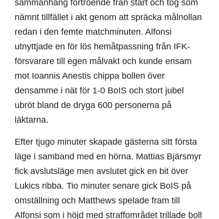
sammanhang förtroende från start och tog som
nämnt tillfället i akt genom att spräcka målnollan
redan i den femte matchminuten. Alfonsi
utnyttjade en för lös hemåtpassning från IFK-
försvarare till egen målvakt och kunde ensam
mot Ioannis Anestis chippa bollen över
densamme i nät för 1-0 BoIS och stort jubel
ubröt bland de dryga 600 personerna på
läktarna.
Efter tjugo minuter skapade gästerna sitt första
läge i samband med en hörna. Mattias Bjärsmyr
fick avslutsläge men avslutet gick en bit över
Lukics ribba. Tio minuter senare gick BoIS på
omställning och Matthews spelade fram till
Alfonsi som i höjd med straffområdet trillade boll