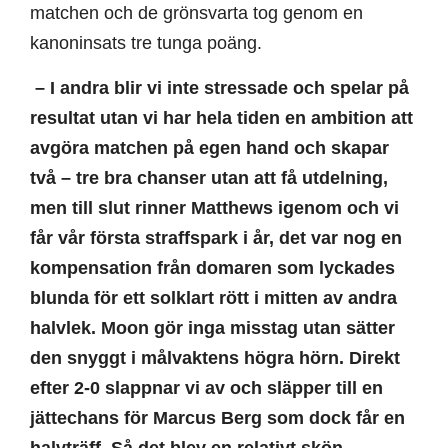
matchen och de grönsvarta tog genom en
kanoninsats tre tunga poäng.
– I andra blir vi inte stressade och spelar på
resultat utan vi har hela tiden en ambition att
avgöra matchen på egen hand och skapar
två – tre bra chanser utan att få utdelning,
men till slut rinner Matthews igenom och vi
får vår första straffspark i år, det var nog en
kompensation från domaren som lyckades
blunda för ett solklart rött i mitten av andra
halvlek. Moon gör inga misstag utan sätter
den snyggt i målvaktens högra hörn. Direkt
efter 2-0 slappnar vi av och släpper till en
jättechans för Marcus Berg som dock får en
halvträff. Så det blev en relativt skön