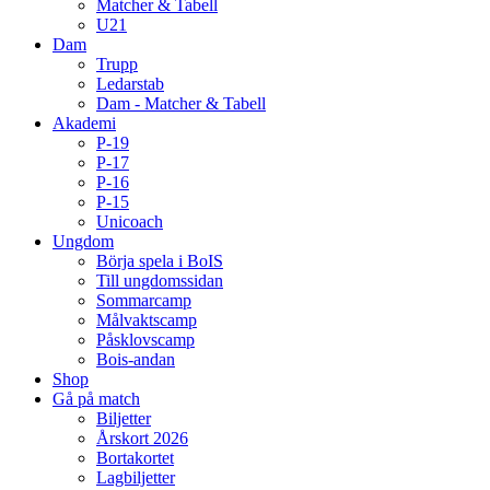
Matcher & Tabell
U21
Dam
Trupp
Ledarstab
Dam - Matcher & Tabell
Akademi
P-19
P-17
P-16
P-15
Unicoach
Ungdom
Börja spela i BoIS
Till ungdomssidan
Sommarcamp
Målvaktscamp
Påsklovscamp
Bois-andan
Shop
Gå på match
Biljetter
Årskort 2026
Bortakortet
Lagbiljetter