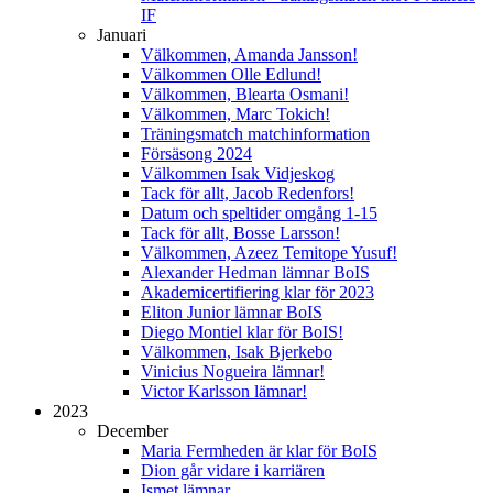
IF
Januari
Välkommen, Amanda Jansson!
Välkommen Olle Edlund!
Välkommen, Blearta Osmani!
Välkommen, Marc Tokich!
Träningsmatch matchinformation
Försäsong 2024
Välkommen Isak Vidjeskog
Tack för allt, Jacob Redenfors!
Datum och speltider omgång 1-15
Tack för allt, Bosse Larsson!
Välkommen, Azeez Temitope Yusuf!
Alexander Hedman lämnar BoIS
Akademicertifiering klar för 2023
Eliton Junior lämnar BoIS
Diego Montiel klar för BoIS!
Välkommen, Isak Bjerkebo
Vinicius Nogueira lämnar!
Victor Karlsson lämnar!
2023
December
Maria Fermheden är klar för BoIS
Dion går vidare i karriären
Ismet lämnar