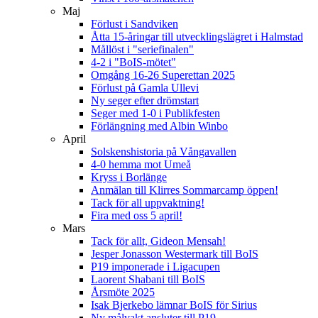
Maj
Förlust i Sandviken
Åtta 15-åringar till utvecklingslägret i Halmstad
Mållöst i "seriefinalen"
4-2 i "BoIS-mötet"
Omgång 16-26 Superettan 2025
Förlust på Gamla Ullevi
Ny seger efter drömstart
Seger med 1-0 i Publikfesten
Förlängning med Albin Winbo
April
Solskenshistoria på Vångavallen
4-0 hemma mot Umeå
Kryss i Borlänge
Anmälan till Klirres Sommarcamp öppen!
Tack för all uppvaktning!
Fira med oss 5 april!
Mars
Tack för allt, Gideon Mensah!
Jesper Jonasson Westermark till BoIS
P19 imponerade i Ligacupen
Laorent Shabani till BoIS
Årsmöte 2025
Isak Bjerkebo lämnar BoIS för Sirius
Ny målvakt ansluter till P19