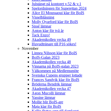
Julstängt på kontoret v.52 & v.1
Spelordningen för Superettan 2024
Alice El Moussaoui klar för BoIS
Visselblåsning
Molly Qvarford klar för BoIS
Sissé lämnar
Anton klar för två år
Tack Enzo!
Akademikollen vecka 49
Huvudtränare till P16 sökes!
November
Linnea Nilsson klar för BoIS
BoIS-Galan 2023
Akademikollen vecka 48
Vinnarna på BoIS-galan 2023
Välkommen på Medlemsmöte
Svenska Cupens grupper lottade
Frances Sandvik klar för BoIS
Bröderna Bendrik lämnar
Akademikollen vecka 47
Agon Mucolli lämnar
Yassine lämnar
Mollie blir BoIS-are
Maja klar för BoIS
Kellie flyttas upp till damlaget