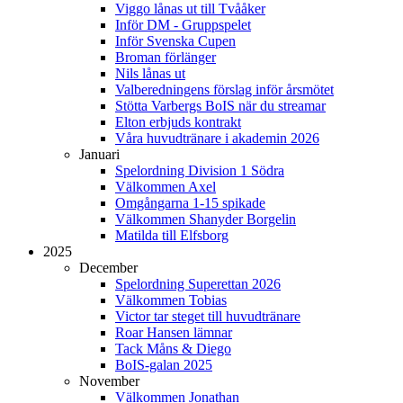
Viggo lånas ut till Tvååker
Inför DM - Gruppspelet
Inför Svenska Cupen
Broman förlänger
Nils lånas ut
Valberedningens förslag inför årsmötet
Stötta Varbergs BoIS när du streamar
Elton erbjuds kontrakt
Våra huvudtränare i akademin 2026
Januari
Spelordning Division 1 Södra
Välkommen Axel
Omgångarna 1-15 spikade
Välkommen Shanyder Borgelin
Matilda till Elfsborg
2025
December
Spelordning Superettan 2026
Välkommen Tobias
Victor tar steget till huvudtränare
Roar Hansen lämnar
Tack Måns & Diego
BoIS-galan 2025
November
Välkommen Jonathan