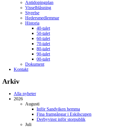
Antidopingplan
Visselblåsning
Styrelse
Hedersmedlemmar
Historia
40-talet
50-talet
60-talet
70-talet
80-talet
90-talet
00-talet
Dokument
Kontakt
Arkiv
Alla nyheter
2026
Augusti
Inför Sandviken hemma
Fina framgångar i Eskilscupen
Derbyvinst inför storpublik
Juli