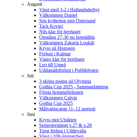
Augusti
Vinst med 3-2 i Hallandsderbyt
Välkommen Daniel
Sen kvittering mot Östersund
Tack Kevin!
Nils klar för herrlaget
Omgång 27-30 nu fastställda
Välkommen Zakaria Loukili
Kryss på Hisingen
Förlust i Kalmar
Viggo klar för herrlaget
Leo till Umeå
Uddamålsförlust i Publikfesten
Juli
3 sköna poäng på Olympia
Gothia Cup 2025 - Sammanfattning
Första hemmaförlusten
Välkommen Calvin
Gothia Cup 2025
Målvaktscamp 11–12 augusti
Juni
Kryss mot Utsikten
Semesterstängt v.27 & v.28
Tung förlust i Uddevalla
Vinst i 100-årsmatchen