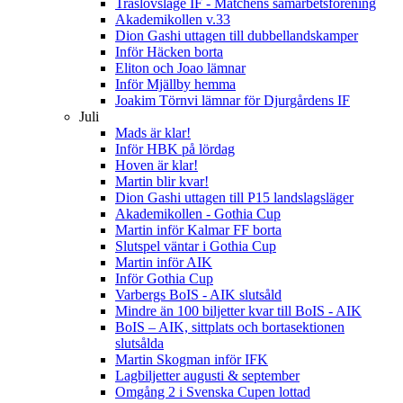
Träslövsläge IF - Matchens samarbetsförening
Akademikollen v.33
Dion Gashi uttagen till dubbellandskamper
Inför Häcken borta
Eliton och Joao lämnar
Inför Mjällby hemma
Joakim Törnvi lämnar för Djurgårdens IF
Juli
Mads är klar!
Inför HBK på lördag
Hoven är klar!
Martin blir kvar!
Dion Gashi uttagen till P15 landslagsläger
Akademikollen - Gothia Cup
Martin inför Kalmar FF borta
Slutspel väntar i Gothia Cup
Martin inför AIK
Inför Gothia Cup
Varbergs BoIS - AIK slutsåld
Mindre än 100 biljetter kvar till BoIS - AIK
BoIS – AIK, sittplats och bortasektionen
slutsålda
Martin Skogman inför IFK
Lagbiljetter augusti & september
Omgång 2 i Svenska Cupen lottad