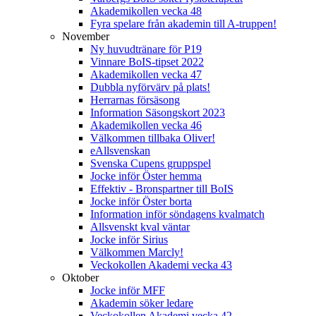
Akademikollen vecka 48
Fyra spelare från akademin till A-truppen!
November
Ny huvudtränare för P19
Vinnare BoIS-tipset 2022
Akademikollen vecka 47
Dubbla nyförvärv på plats!
Herrarnas försäsong
Information Säsongskort 2023
Akademikollen vecka 46
Välkommen tillbaka Oliver!
eAllsvenskan
Svenska Cupens gruppspel
Jocke inför Öster hemma
Effektiv - Bronspartner till BoIS
Jocke inför Öster borta
Information inför söndagens kvalmatch
Allsvenskt kval väntar
Jocke inför Sirius
Välkommen Marcly!
Veckokollen Akademi vecka 43
Oktober
Jocke inför MFF
Akademin söker ledare
Veckokollen Akademi vecka 42