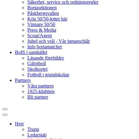
Säkerhet, service och ordningsregler
Bortasektionen
Påskbergsvallen
Köp 50/50-lotter här
Vinnare 50/50
Press & Media
Scout/Agent
Jubel och vrål - Vår inmarschlåt
Info bortamatcher
BoIS i samhället
Läsande förebilder
Gåfotboll
Skolkortet
Fotboll i grundskolan
Partners
Våra partners
1925-klubben
Bli partner
Herr
Trupp
Ledarstab