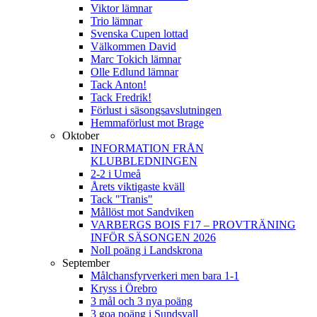
Viktor lämnar
Trio lämnar
Svenska Cupen lottad
Välkommen David
Marc Tokich lämnar
Olle Edlund lämnar
Tack Anton!
Tack Fredrik!
Förlust i säsongsavslutningen
Hemmaförlust mot Brage
Oktober
INFORMATION FRÅN
KLUBBLEDNINGEN
2-2 i Umeå
Årets viktigaste kväll
Tack "Tranis"
Mållöst mot Sandviken
VARBERGS BOIS F17 – PROVTRÄNING
INFÖR SÄSONGEN 2026
Noll poäng i Landskrona
September
Målchansfyrverkeri men bara 1-1
Kryss i Örebro
3 mål och 3 nya poäng
3 goa poäng i Sundsvall