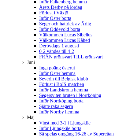
Inför Falkenberg hemma
Årets Derby på lördag
Förlust i Växjö
Inför Öster borta
Seger och hattrick av Ärlig
Inför Oddevold borta
Välkommen Lucas Sibelius
Välkommen Lucas Kåhed
Derbydags 1 augusti
0-2 vändes till 4-2
FRÅN grönsvart TILL grönsvart
Juni
Inga poäng österut
Inför Öster hemma
Severin till Belgisk klubb
Förlust i BoIS-matchen
Inför Landskrona hemma
Segersviten bruten i Norrköping
Inför Norrköping borta
Sjätte raka segern
Inför Norrby hemma
Maj
Vinst med 3-1 i Ljungskile
Inför Ljungskile borta
Så spelas omgång 16-26 av Superettan