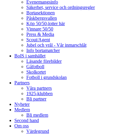
Evenemangsinfo
Säkerhet, service och ordningsregler
Bortasektionen
Påskbergsvallen
Köp 50/50-lotter här
Vinnare 50/50
Press & Media
Scout/Agent
Jubel och vrål - Vår inmarschlåt
Info bortamatcher
BoIS i samhället
Läsande förebilder
Gåfotboll
Skolkortet
Fotboll i grundskolan
Partners
Våra partners
1925-klubben
Bli partner
Nyheter
Medlem
Bli medlem
Second hand
Om oss
Värdegrund