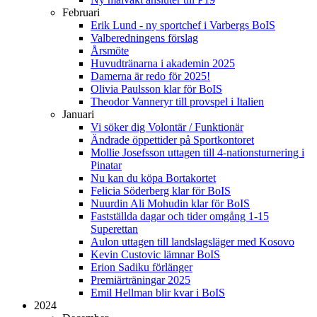
Februari
Erik Lund - ny sportchef i Varbergs BoIS
Valberedningens förslag
Årsmöte
Huvudtränarna i akademin 2025
Damerna är redo för 2025!
Olivia Paulsson klar för BoIS
Theodor Vanneryr till provspel i Italien
Januari
Vi söker dig Volontär / Funktionär
Ändrade öppettider på Sportkontoret
Mollie Josefsson uttagen till 4-nationsturnering i
Pinatar
Nu kan du köpa Bortakortet
Felicia Söderberg klar för BoIS
Nuurdin Ali Mohudin klar för BoIS
Fastställda dagar och tider omgång 1-15
Superettan
Aulon uttagen till landslagsläger med Kosovo
Kevin Custovic lämnar BoIS
Erion Sadiku förlänger
Premiärträningar 2025
Emil Hellman blir kvar i BoIS
2024