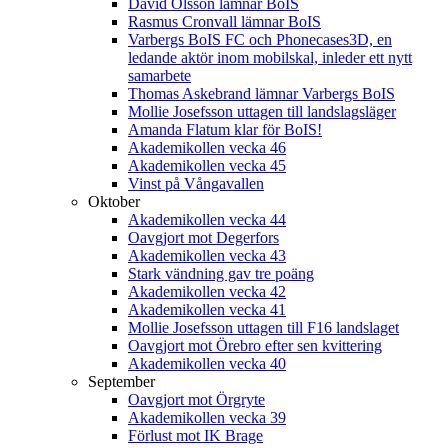
David Olsson lämnar BoIS
Rasmus Cronvall lämnar BoIS
Varbergs BoIS FC och Phonecases3D, en
ledande aktör inom mobilskal, inleder ett nytt
samarbete
Thomas Askebrand lämnar Varbergs BoIS
Mollie Josefsson uttagen till landslagsläger
Amanda Flatum klar för BoIS!
Akademikollen vecka 46
Akademikollen vecka 45
Vinst på Vångavallen
Oktober
Akademikollen vecka 44
Oavgjort mot Degerfors
Akademikollen vecka 43
Stark vändning gav tre poäng
Akademikollen vecka 42
Akademikollen vecka 41
Mollie Josefsson uttagen till F16 landslaget
Oavgjort mot Örebro efter sen kvittering
Akademikollen vecka 40
September
Oavgjort mot Örgryte
Akademikollen vecka 39
Förlust mot IK Brage