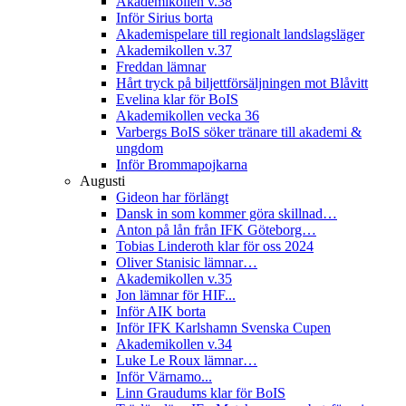
Akademikollen v.38
Inför Sirius borta
Akademispelare till regionalt landslagsläger
Akademikollen v.37
Freddan lämnar
Hårt tryck på biljettförsäljningen mot Blåvitt
Evelina klar för BoIS
Akademikollen vecka 36
Varbergs BoIS söker tränare till akademi &
ungdom
Inför Brommapojkarna
Augusti
Gideon har förlängt
Dansk in som kommer göra skillnad…
Anton på lån från IFK Göteborg…
Tobias Linderoth klar för oss 2024
Oliver Stanisic lämnar…
Akademikollen v.35
Jon lämnar för HIF...
Inför AIK borta
Inför IFK Karlshamn Svenska Cupen
Akademikollen v.34
Luke Le Roux lämnar…
Inför Värnamo...
Linn Graudums klar för BoIS