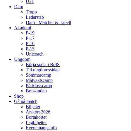
U21
Dam
Trupp
Ledarstab
Dam - Matcher & Tabell
Akademi
P-19
P-17
P-16
P-15
Unicoach
Ungdom
Börja spela i BoIS
Till ungdomssidan
Sommarcamp
Målvaktscamp
Påsklovscamp
Bois-andan
Shop
Gå på match
Biljetter
Årskort 2026
Bortakortet
Lagbiljetter
Evenemangsinfo