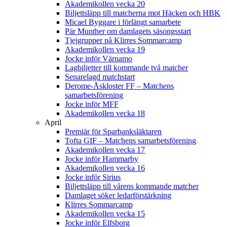
Akademikollen vecka 20
Biljettsläpp till matcherna mot Häcken och HBK
Micael Byggare i förlängt samarbete
Pär Munther om damlagets säsongsstart
Tjejgrupper på Klirres Sommarcamp
Akademikollen vecka 19
Jocke inför Värnamo
Lagbiljetter till kommande två matcher
Senarelagd matchstart
Derome-Åskloster FF – Matchens
samarbetsförening
Jocke inför MFF
Akademikollen vecka 18
April
Premiär för Sparbanksläktaren
Tofta GIF – Matchens samarbetsförening
Akademikollen vecka 17
Jocke inför Hammarby
Akademikollen vecka 16
Jocke inför Sirius
Biljettsläpp till vårens kommande matcher
Damlaget söker ledarförstärkning
Klirres Sommarcamp
Akademikollen vecka 15
Jocke inför Elfsborg