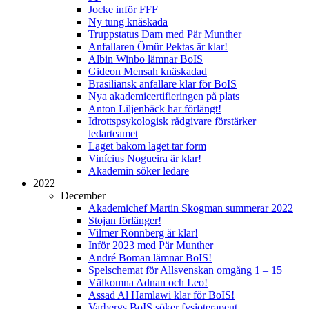
Jocke inför FFF
Ny tung knäskada
Truppstatus Dam med Pär Munther
Anfallaren Ömür Pektas är klar!
Albin Winbo lämnar BoIS
Gideon Mensah knäskadad
Brasiliansk anfallare klar för BoIS
Nya akademicertifieringen på plats
Anton Liljenbäck har förlängt!
Idrottspsykologisk rådgivare förstärker
ledarteamet
Laget bakom laget tar form
Vinícius Nogueira är klar!
Akademin söker ledare
2022
December
Akademichef Martin Skogman summerar 2022
Stojan förlänger!
Vilmer Rönnberg är klar!
Inför 2023 med Pär Munther
André Boman lämnar BoIS!
Spelschemat för Allsvenskan omgång 1 – 15
Välkomna Adnan och Leo!
Assad Al Hamlawi klar för BoIS!
Varbergs BoIS söker fysioterapeut