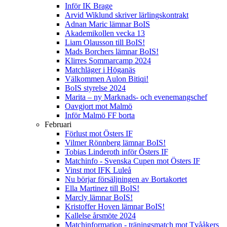
Inför IK Brage
Arvid Wiklund skriver lärlingskontrakt
Adnan Maric lämnar BoIS
Akademikollen vecka 13
Liam Olausson till BoIS!
Mads Borchers lämnar BoIS!
Klirres Sommarcamp 2024
Matchläger i Höganäs
Välkommen Aulon Bitiqi!
BoIS styrelse 2024
Marita – ny Marknads- och evenemangschef
Oavgjort mot Malmö
Inför Malmö FF borta
Februari
Förlust mot Östers IF
Vilmer Rönnberg lämnar BoIS!
Tobias Linderoth inför Östers IF
Matchinfo - Svenska Cupen mot Östers IF
Vinst mot IFK Luleå
Nu börjar försäljningen av Bortakortet
Ella Martinez till BoIS!
Marcly lämnar BoIS!
Kristoffer Hoven lämnar BoIS!
Kallelse årsmöte 2024
Matchinformation - träningsmatch mot Tvååkers