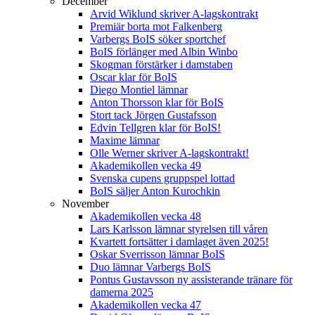
December
Arvid Wiklund skriver A-lagskontrakt
Premiär borta mot Falkenberg
Varbergs BoIS söker sportchef
BoIS förlänger med Albin Winbo
Skogman förstärker i damstaben
Oscar klar för BoIS
Diego Montiel lämnar
Anton Thorsson klar för BoIS
Stort tack Jörgen Gustafsson
Edvin Tellgren klar för BoIS!
Maxime lämnar
Olle Werner skriver A-lagskontrakt!
Akademikollen vecka 49
Svenska cupens gruppspel lottad
BoIS säljer Anton Kurochkin
November
Akademikollen vecka 48
Lars Karlsson lämnar styrelsen till våren
Kvartett fortsätter i damlaget även 2025!
Oskar Sverrisson lämnar BoIS
Duo lämnar Varbergs BoIS
Pontus Gustavsson ny assisterande tränare för
damerna 2025
Akademikollen vecka 47