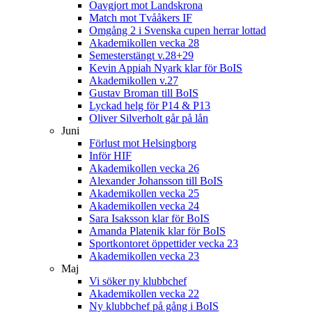
Oavgjort mot Landskrona
Match mot Tvååkers IF
Omgång 2 i Svenska cupen herrar lottad
Akademikollen vecka 28
Semesterstängt v.28+29
Kevin Appiah Nyark klar för BoIS
Akademikollen v.27
Gustav Broman till BoIS
Lyckad helg för P14 & P13
Oliver Silverholt går på lån
Juni
Förlust mot Helsingborg
Inför HIF
Akademikollen vecka 26
Alexander Johansson till BoIS
Akademikollen vecka 25
Akademikollen vecka 24
Sara Isaksson klar för BoIS
Amanda Platenik klar för BoIS
Sportkontoret öppettider vecka 23
Akademikollen vecka 23
Maj
Vi söker ny klubbchef
Akademikollen vecka 22
Ny klubbchef på gång i BoIS