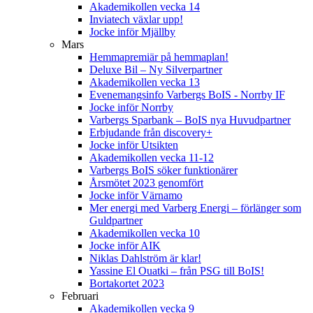
Akademikollen vecka 14
Inviatech växlar upp!
Jocke inför Mjällby
Mars
Hemmapremiär på hemmaplan!
Deluxe Bil – Ny Silverpartner
Akademikollen vecka 13
Evenemangsinfo Varbergs BoIS - Norrby IF
Jocke inför Norrby
Varbergs Sparbank – BoIS nya Huvudpartner
Erbjudande från discovery+
Jocke inför Utsikten
Akademikollen vecka 11-12
Varbergs BoIS söker funktionärer
Årsmötet 2023 genomfört
Jocke inför Värnamo
Mer energi med Varberg Energi – förlänger som
Guldpartner
Akademikollen vecka 10
Jocke inför AIK
Niklas Dahlström är klar!
Yassine El Ouatki – från PSG till BoIS!
Bortakortet 2023
Februari
Akademikollen vecka 9