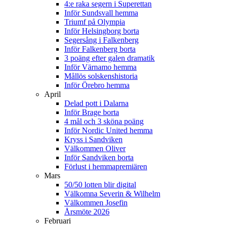
4:e raka segern i Superettan
Inför Sundsvall hemma
Triumf på Olympia
Inför Helsingborg borta
Segersång i Falkenberg
Inför Falkenberg borta
3 poäng efter galen dramatik
Inför Värnamo hemma
Mållös solskenshistoria
Inför Örebro hemma
April
Delad pott i Dalarna
Inför Brage borta
4 mål och 3 sköna poäng
Inför Nordic United hemma
Kryss i Sandviken
Välkommen Oliver
Inför Sandviken borta
Förlust i hemmapremiären
Mars
50/50 lotten blir digital
Välkomna Severin & Wilhelm
Välkommen Josefin
Årsmöte 2026
Februari