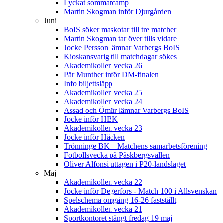
Lyckat sommarcamp
Martin Skogman inför Djurgården
Juni
BoIS söker maskotar till tre matcher
Martin Skogman tar över tills vidare
Jocke Persson lämnar Varbergs BoIS
Kioskansvarig till matchdagar sökes
Akademikollen vecka 26
Pär Munther inför DM-finalen
Info biljettsläpp
Akademikollen vecka 25
Akademikollen vecka 24
Assad och Ömür lämnar Varbergs BoIS
Jocke inför HBK
Akademikollen vecka 23
Jocke inför Häcken
Trönninge BK – Matchens samarbetsförening
Fotbollsvecka på Påskbergsvallen
Oliver Alfonsi uttagen i P20-landslaget
Maj
Akademikollen vecka 22
Jocke inför Degerfors - Match 100 i Allsvenskan
Spelschema omgång 16-26 fastställt
Akademikollen vecka 21
Sportkontoret stängt fredag 19 maj