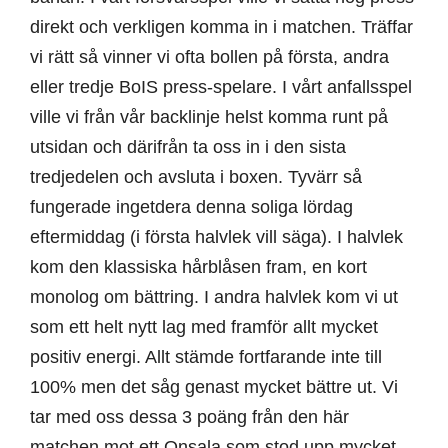
direkt och verkligen komma in i matchen. Träffar
vi rätt så vinner vi ofta bollen på första, andra
eller tredje BoIS press-spelare. I vårt anfallsspel
ville vi från vår backlinje helst komma runt på
utsidan och därifrån ta oss in i den sista
tredjedelen och avsluta i boxen. Tyvärr så
fungerade ingetdera denna soliga lördag
eftermiddag (i första halvlek vill säga). I halvlek
kom den klassiska hårblåsen fram, en kort
monolog om bättring. I andra halvlek kom vi ut
som ett helt nytt lag med framför allt mycket
positiv energi. Allt stämde fortfarande inte till
100% men det såg genast mycket bättre ut. Vi
tar med oss dessa 3 poäng från den här
matchen mot ett Onsala som stod upp mycket