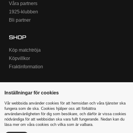
Våra partners
1925-klubben
Bli partner
SHOP
Köp matchtröja
Köpvillkor
Fraktinformation
Inställningar för cookies
Vår webbsida använder cookies för att hemsidan och våra tjänster ska
fungera som de ska. Cookies hjälper oss att förbättra
användarvänligheten för dig som besökare, och därför är vissa cookies
nödvändiga för att webbsidan ska vara fullt fungerande. Nedan kan du
Varbergs BoIS ©
2026
|
läsa mer om våra cookies och vilka som är valbara.
Producerad av Highway Media