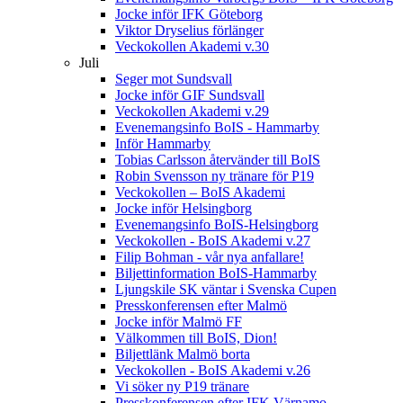
Jocke inför IFK Göteborg
Viktor Dryselius förlänger
Veckokollen Akademi v.30
Juli
Seger mot Sundsvall
Jocke inför GIF Sundsvall
Veckokollen Akademi v.29
Evenemangsinfo BoIS - Hammarby
Inför Hammarby
Tobias Carlsson återvänder till BoIS
Robin Svensson ny tränare för P19
Veckokollen – BoIS Akademi
Jocke inför Helsingborg
Evenemangsinfo BoIS-Helsingborg
Veckokollen - BoIS Akademi v.27
Filip Bohman - vår nya anfallare!
Biljettinformation BoIS-Hammarby
Ljungskile SK väntar i Svenska Cupen
Presskonferensen efter Malmö
Jocke inför Malmö FF
Välkommen till BoIS, Dion!
Biljettlänk Malmö borta
Veckokollen - BoIS Akademi v.26
Vi söker ny P19 tränare
Presskonferensen efter IFK Värnamo