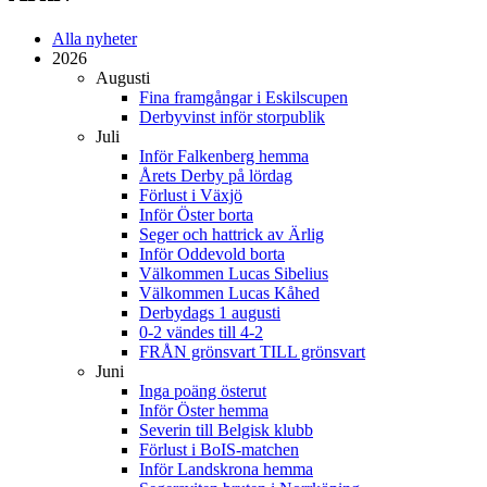
Alla nyheter
2026
Augusti
Fina framgångar i Eskilscupen
Derbyvinst inför storpublik
Juli
Inför Falkenberg hemma
Årets Derby på lördag
Förlust i Växjö
Inför Öster borta
Seger och hattrick av Ärlig
Inför Oddevold borta
Välkommen Lucas Sibelius
Välkommen Lucas Kåhed
Derbydags 1 augusti
0-2 vändes till 4-2
FRÅN grönsvart TILL grönsvart
Juni
Inga poäng österut
Inför Öster hemma
Severin till Belgisk klubb
Förlust i BoIS-matchen
Inför Landskrona hemma