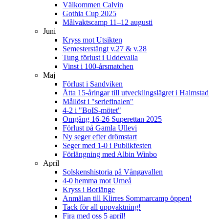
Välkommen Calvin
Gothia Cup 2025
Målvaktscamp 11–12 augusti
Juni
Kryss mot Utsikten
Semesterstängt v.27 & v.28
Tung förlust i Uddevalla
Vinst i 100-årsmatchen
Maj
Förlust i Sandviken
Åtta 15-åringar till utvecklingslägret i Halmstad
Mållöst i "seriefinalen"
4-2 i "BoIS-mötet"
Omgång 16-26 Superettan 2025
Förlust på Gamla Ullevi
Ny seger efter drömstart
Seger med 1-0 i Publikfesten
Förlängning med Albin Winbo
April
Solskenshistoria på Vångavallen
4-0 hemma mot Umeå
Kryss i Borlänge
Anmälan till Klirres Sommarcamp öppen!
Tack för all uppvaktning!
Fira med oss 5 april!