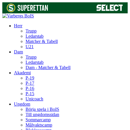
Herr
Trupp
Ledarstab
Matcher & Tabell
U21
Dam
Trupp
Ledarstab
Dam - Matcher & Tabell
Akademi
P-19
P-17
P-16
P-15
Unicoach
Ungdom
Börja spela i BoIS
Till ungdomssidan
Sommarcamp
Målvaktscamp