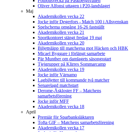
Fotbollsvecka på Påskbergsvallen
Oliver Alfonsi uttagen i P20-landslaget
Maj
Akademikollen vecka 22
Jocke inför Degerfors - Match 100 i Allsvenskan
Spelschema omgång 16-26 fastställt
Akademikollen vecka 21
Sportkontoret stängt fredag 19 maj
Akademikollen vecka 20
Biljettsläpp till matcherna mot Häcken och HBK
Micael Byggare i förlängt samarbete
Pär Munther om damlagets säsongsstart
Tjejgrupper på Klirres Sommarcamp
Akademikollen vecka 19
Jocke inför Värnamo
Lagbiljetter till kommande två matcher
Senarelagd matchstart
Derome-Åskloster FF – Matchens
samarbetsförening
Jocke inför MFF
Akademikollen vecka 18
April
Premiär för Sparbanksläktaren
Tofta GIF – Matchens samarbetsförening
Akademikollen vecka 17