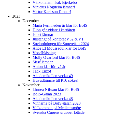
Välkommen, Isak Bjerkebo
Vinicius Nogueira lämnar!
Victor Karlsson lämnar!
2023
December
Maria Fermheden är klar för BoIS
Dion går vidare i karriären
Ismet lämnar
Julstängt på kontoret v.52 & v.1
Spelordningen för Superettan 2024
Alice El Moussaoui klar för BoIS
Visselblåsning
Molly Qvarford klar för BoIS
Sissé lämnar
Anton klar för två år
Tack Enzo!
Akademikollen vecka 49
Huvudtränare till P16 sökes!
November
Linnea Nilsson klar för BoIS
BoIS-Galan 2023
Akademikollen vecka 48
Vinnarna på BoIS-galan 2023
Välkommen på Medlemsmöte
Svenska Cupens grupper lottade