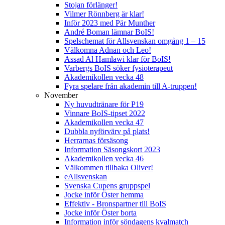
Stojan förlänger!
Vilmer Rönnberg är klar!
Inför 2023 med Pär Munther
André Boman lämnar BoIS!
Spelschemat för Allsvenskan omgång 1 – 15
Välkomna Adnan och Leo!
Assad Al Hamlawi klar för BoIS!
Varbergs BoIS söker fysioterapeut
Akademikollen vecka 48
Fyra spelare från akademin till A-truppen!
November
Ny huvudtränare för P19
Vinnare BoIS-tipset 2022
Akademikollen vecka 47
Dubbla nyförvärv på plats!
Herrarnas försäsong
Information Säsongskort 2023
Akademikollen vecka 46
Välkommen tillbaka Oliver!
eAllsvenskan
Svenska Cupens gruppspel
Jocke inför Öster hemma
Effektiv - Bronspartner till BoIS
Jocke inför Öster borta
Information inför söndagens kvalmatch