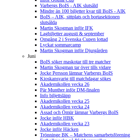
Varbergs BoIS - AIK slutsåld
Mindre än 100 biljetter kvar till BoIS - AIK
BoIS – AIK, sittplats och bortasektionen
slutsålda
Martin Skogman inför IFK
Lagbiljetter augusti & september
Omgång 2 i Svenska Cupen lottad
Lyckat sommarcamp
Martin Skogman inför Djurgården
Juni
BoIS söker maskotar till tre matcher
Martin Skogman tar över tills vidare
Jocke Persson lämnar Varbergs BoIS
Kioskansvarig till matchdagar sökes
Akademikollen vecka 26
Pär Munther inför DM-finalen
Info biljettsläpp
Akademikollen vecka 25
Akademikollen vecka 24
Assad och Ömür lämnar Varbergs BoIS
Jocke inför HBK
Akademikollen vecka 23
Jocke inför Häcken
Trönninge BK – Matchens samarbetsförening