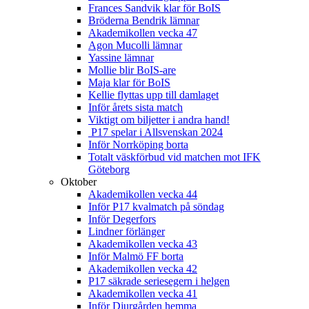
Frances Sandvik klar för BoIS
Bröderna Bendrik lämnar
Akademikollen vecka 47
Agon Mucolli lämnar
Yassine lämnar
Mollie blir BoIS-are
Maja klar för BoIS
Kellie flyttas upp till damlaget
Inför årets sista match
Viktigt om biljetter i andra hand!
P17 spelar i Allsvenskan 2024
Inför Norrköping borta
Totalt väskförbud vid matchen mot IFK
Göteborg
Oktober
Akademikollen vecka 44
Inför P17 kvalmatch på söndag
Inför Degerfors
Lindner förlänger
Akademikollen vecka 43
Inför Malmö FF borta
Akademikollen vecka 42
P17 säkrade seriesegern i helgen
Akademikollen vecka 41
Inför Djurgården hemma