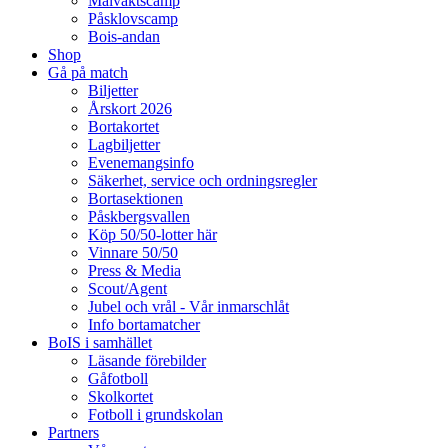
Målvaktscamp
Påsklovscamp
Bois-andan
Shop
Gå på match
Biljetter
Årskort 2026
Bortakortet
Lagbiljetter
Evenemangsinfo
Säkerhet, service och ordningsregler
Bortasektionen
Påskbergsvallen
Köp 50/50-lotter här
Vinnare 50/50
Press & Media
Scout/Agent
Jubel och vrål - Vår inmarschlåt
Info bortamatcher
BoIS i samhället
Läsande förebilder
Gåfotboll
Skolkortet
Fotboll i grundskolan
Partners