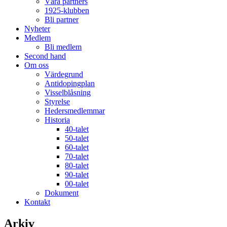
Våra partners
1925-klubben
Bli partner
Nyheter
Medlem
Bli medlem
Second hand
Om oss
Värdegrund
Antidopingplan
Visselblåsning
Styrelse
Hedersmedlemmar
Historia
40-talet
50-talet
60-talet
70-talet
80-talet
90-talet
00-talet
Dokument
Kontakt
Arkiv