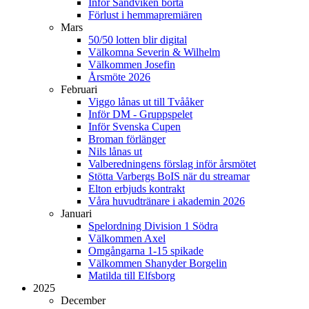
Inför Sandviken borta
Förlust i hemmapremiären
Mars
50/50 lotten blir digital
Välkomna Severin & Wilhelm
Välkommen Josefin
Årsmöte 2026
Februari
Viggo lånas ut till Tvååker
Inför DM - Gruppspelet
Inför Svenska Cupen
Broman förlänger
Nils lånas ut
Valberedningens förslag inför årsmötet
Stötta Varbergs BoIS när du streamar
Elton erbjuds kontrakt
Våra huvudtränare i akademin 2026
Januari
Spelordning Division 1 Södra
Välkommen Axel
Omgångarna 1-15 spikade
Välkommen Shanyder Borgelin
Matilda till Elfsborg
2025
December