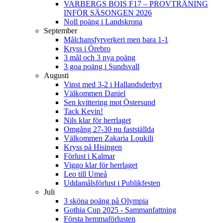
VARBERGS BOIS F17 – PROVTRÄNING
INFÖR SÄSONGEN 2026
Noll poäng i Landskrona
September
Målchansfyrverkeri men bara 1-1
Kryss i Örebro
3 mål och 3 nya poäng
3 goa poäng i Sundsvall
Augusti
Vinst med 3-2 i Hallandsderbyt
Välkommen Daniel
Sen kvittering mot Östersund
Tack Kevin!
Nils klar för herrlaget
Omgång 27-30 nu fastställda
Välkommen Zakaria Loukili
Kryss på Hisingen
Förlust i Kalmar
Viggo klar för herrlaget
Leo till Umeå
Uddamålsförlust i Publikfesten
Juli
3 sköna poäng på Olympia
Gothia Cup 2025 - Sammanfattning
Första hemmaförlusten