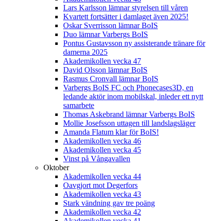
Lars Karlsson lämnar styrelsen till våren
Kvartett fortsätter i damlaget även 2025!
Oskar Sverrisson lämnar BoIS
Duo lämnar Varbergs BoIS
Pontus Gustavsson ny assisterande tränare för
damerna 2025
Akademikollen vecka 47
David Olsson lämnar BoIS
Rasmus Cronvall lämnar BoIS
Varbergs BoIS FC och Phonecases3D, en
ledande aktör inom mobilskal, inleder ett nytt
samarbete
Thomas Askebrand lämnar Varbergs BoIS
Mollie Josefsson uttagen till landslagsläger
Amanda Flatum klar för BoIS!
Akademikollen vecka 46
Akademikollen vecka 45
Vinst på Vångavallen
Oktober
Akademikollen vecka 44
Oavgjort mot Degerfors
Akademikollen vecka 43
Stark vändning gav tre poäng
Akademikollen vecka 42
Akademikollen vecka 41