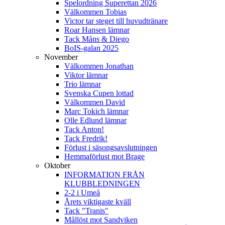
Spelordning Superettan 2026
Välkommen Tobias
Victor tar steget till huvudtränare
Roar Hansen lämnar
Tack Måns & Diego
BoIS-galan 2025
November
Välkommen Jonathan
Viktor lämnar
Trio lämnar
Svenska Cupen lottad
Välkommen David
Marc Tokich lämnar
Olle Edlund lämnar
Tack Anton!
Tack Fredrik!
Förlust i säsongsavslutningen
Hemmaförlust mot Brage
Oktober
INFORMATION FRÅN
KLUBBLEDNINGEN
2-2 i Umeå
Årets viktigaste kväll
Tack "Tranis"
Mållöst mot Sandviken