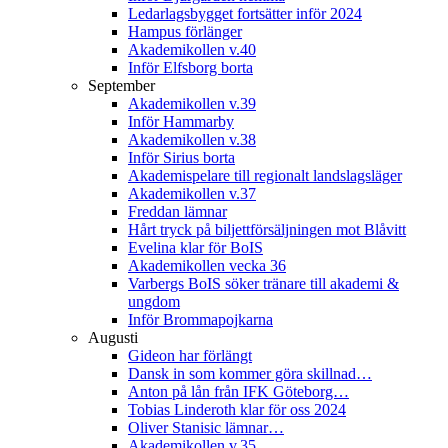
Ledarlagsbygget fortsätter inför 2024
Hampus förlänger
Akademikollen v.40
Inför Elfsborg borta
September
Akademikollen v.39
Inför Hammarby
Akademikollen v.38
Inför Sirius borta
Akademispelare till regionalt landslagsläger
Akademikollen v.37
Freddan lämnar
Hårt tryck på biljettförsäljningen mot Blåvitt
Evelina klar för BoIS
Akademikollen vecka 36
Varbergs BoIS söker tränare till akademi &
ungdom
Inför Brommapojkarna
Augusti
Gideon har förlängt
Dansk in som kommer göra skillnad…
Anton på lån från IFK Göteborg…
Tobias Linderoth klar för oss 2024
Oliver Stanisic lämnar…
Akademikollen v.35