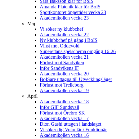
Sara Isaksson klar för BoIS
Amanda Platenik klar för BoIS
Sportkontoret öppettider vecka 23
Akademikollen vecka 23
Maj
Vi söker ny klubbchef
Akademikollen vecka 22
Ny klubbchef på gång i BoIS
Vinst mot Oddevold
Superettans spelschema omgång 16-26
Akademikollen vecka 21
Förlust mot Sandviken
Inför Sandvikens IF
Akademikollen vecka 20
BoISare uttagna till Utvecklingsläger
Förlust mot Trelleborg
Akademikollen vecka 19
April
Akademikollen vecka 18
Inför GIF Sundsvall
Förlust mot Örebro SK
Akademikollen vecka 17
Dion Gashi uttagen i landslaget
Vi söker dig Volontär / Funktionär
Akademikollen vecka 16