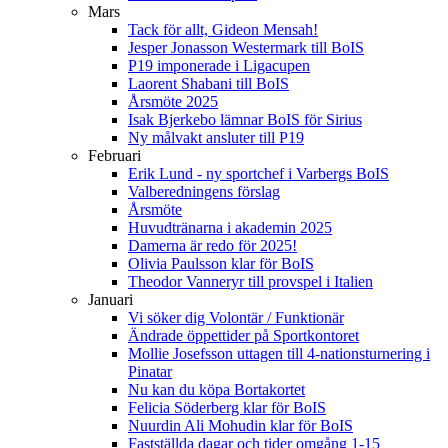
Mars
Tack för allt, Gideon Mensah!
Jesper Jonasson Westermark till BoIS
P19 imponerade i Ligacupen
Laorent Shabani till BoIS
Årsmöte 2025
Isak Bjerkebo lämnar BoIS för Sirius
Ny målvakt ansluter till P19
Februari
Erik Lund - ny sportchef i Varbergs BoIS
Valberedningens förslag
Årsmöte
Huvudtränarna i akademin 2025
Damerna är redo för 2025!
Olivia Paulsson klar för BoIS
Theodor Vanneryr till provspel i Italien
Januari
Vi söker dig Volontär / Funktionär
Ändrade öppettider på Sportkontoret
Mollie Josefsson uttagen till 4-nationsturnering i
Pinatar
Nu kan du köpa Bortakortet
Felicia Söderberg klar för BoIS
Nuurdin Ali Mohudin klar för BoIS
Fastställda dagar och tider omgång 1-15