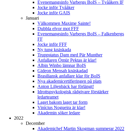
Evenemangsinfo Varbergs BoIS – Tvååkers IF
Jocke inför Tvååker
Jocke inför GAIS
Januari
Välkommen Maxime Sainte!
Dubbla elvor mot FFF
Evenemangsinfo Varbergs BoIS – Falkenbergs
FF
Jocke inför FFF
Ny tung knäskada
Truppstatus Dam med Pär Munther
Anfallaren Ömür Pektas är klar!
Albin Winbo lämnar BoIS
Gideon Mensah knäskadad
Brasiliansk anfallare klar för BoIS
Nya akademicertifieringen på plats
Anton Liljenbäck har förlängt!
Idrottspsykologisk rådgivare förstärker
ledarteamet
Laget bakom laget tar form
Vinícius Nogueira är klar!
Akademin söker ledare
2022
December
Akademichef Martin Skogman summerar 2022