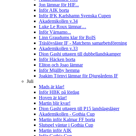
Jon lämnar för HIF...
Inför AIK borta
Inför IFK Karlshamn Svenska Cupen
Akademikollen v.34
Luke Le Roux lämnar…
Inför Värnamo...
Linn Graudums klar för BoIS
Träslövsläge IF - Matchens samarbetsförening
Akademikollen v.33
Dion Gashi uttagen till dubbellandskamper
Inför Häcken borta
Eliton och Joao lämnar
Inför Mjällby hemma
Joakim Törnvi lämnar för Djurgårdens IF
Juli
Mads är klar!
Inför HBK på lördag
Hoven är klar!
Martin blir kvar!
Dion Gashi uttagen till P15 landslagsläger
Akademikollen - Gothia Cup
Martin inför Kalmar FF borta
Slutspel väntar i Gothia Cup
Martin inför AIK
Inför Gothia Cup