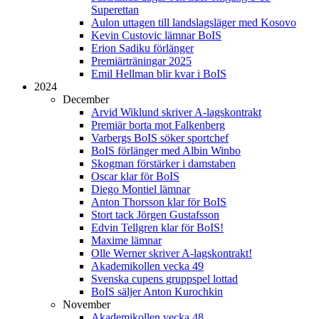
Superettan
Aulon uttagen till landslagsläger med Kosovo
Kevin Custovic lämnar BoIS
Erion Sadiku förlänger
Premiärträningar 2025
Emil Hellman blir kvar i BoIS
2024
December
Arvid Wiklund skriver A-lagskontrakt
Premiär borta mot Falkenberg
Varbergs BoIS söker sportchef
BoIS förlänger med Albin Winbo
Skogman förstärker i damstaben
Oscar klar för BoIS
Diego Montiel lämnar
Anton Thorsson klar för BoIS
Stort tack Jörgen Gustafsson
Edvin Tellgren klar för BoIS!
Maxime lämnar
Olle Werner skriver A-lagskontrakt!
Akademikollen vecka 49
Svenska cupens gruppspel lottad
BoIS säljer Anton Kurochkin
November
Akademikollen vecka 48