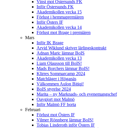
Vinst mot Östersunds FK
Inför Östersunds FK
Akademikollen vecka 15
Förlust i hemmapremiären
Inför Östers IF
Akademikollen vecka 14
Förlust mot Brage i premiären
Mars
Inför IK Brage
Arvid Wiklund skriver lärlingskontrakt
Adnan Maric lämnar BoIS
Akademikollen vecka 13
Liam Olausson till BoIS!
Mads Borchers lämnar BoIS!
Klirres Sommarcamp 2024
Matchläger i Höganäs
Välkommen Aulon Bitiqi!
BoIS styrelse 2024
Marita – ny Marknads- och evenemangschef
Oavgjort mot Malmö
Inför Malmö FF borta
Februari
Förlust mot Östers IF
Vilmer Rönnberg lämnar BoIS!
Tobias Linderoth inför Östers IF