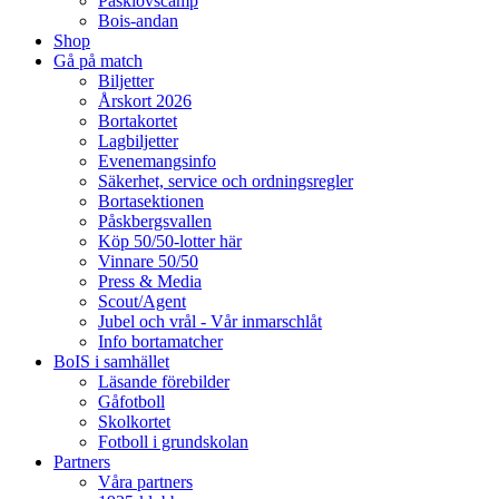
Påsklovscamp
Bois-andan
Shop
Gå på match
Biljetter
Årskort 2026
Bortakortet
Lagbiljetter
Evenemangsinfo
Säkerhet, service och ordningsregler
Bortasektionen
Påskbergsvallen
Köp 50/50-lotter här
Vinnare 50/50
Press & Media
Scout/Agent
Jubel och vrål - Vår inmarschlåt
Info bortamatcher
BoIS i samhället
Läsande förebilder
Gåfotboll
Skolkortet
Fotboll i grundskolan
Partners
Våra partners