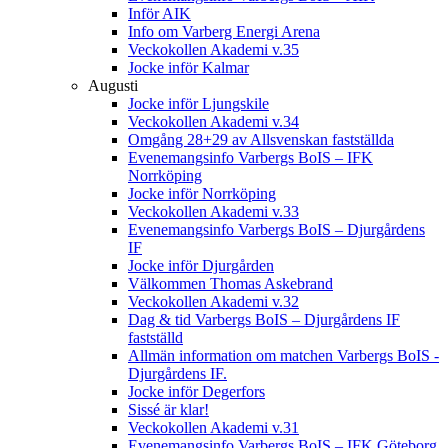
Inför AIK
Info om Varberg Energi Arena
Veckokollen Akademi v.35
Jocke inför Kalmar
Augusti
Jocke inför Ljungskile
Veckokollen Akademi v.34
Omgång 28+29 av Allsvenskan fastställda
Evenemangsinfo Varbergs BoIS – IFK
Norrköping
Jocke inför Norrköping
Veckokollen Akademi v.33
Evenemangsinfo Varbergs BoIS – Djurgårdens
IF
Jocke inför Djurgården
Välkommen Thomas Askebrand
Veckokollen Akademi v.32
Dag & tid Varbergs BoIS – Djurgårdens IF
fastställd
Allmän information om matchen Varbergs BoIS -
Djurgårdens IF.
Jocke inför Degerfors
Sissé är klar!
Veckokollen Akademi v.31
Evenemangsinfo Varbergs BoIS – IFK Göteborg