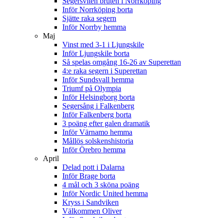
Segersviten bruten i Norrköping
Inför Norrköping borta
Sjätte raka segern
Inför Norrby hemma
Maj
Vinst med 3-1 i Ljungskile
Inför Ljungskile borta
Så spelas omgång 16-26 av Superettan
4:e raka segern i Superettan
Inför Sundsvall hemma
Triumf på Olympia
Inför Helsingborg borta
Segersång i Falkenberg
Inför Falkenberg borta
3 poäng efter galen dramatik
Inför Värnamo hemma
Mållös solskenshistoria
Inför Örebro hemma
April
Delad pott i Dalarna
Inför Brage borta
4 mål och 3 sköna poäng
Inför Nordic United hemma
Kryss i Sandviken
Välkommen Oliver