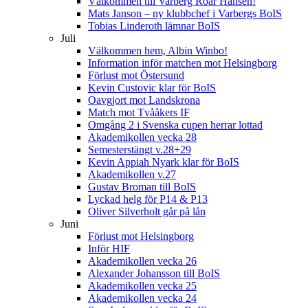
Välkommen till Varberg Roar Hansen!
Mats Janson – ny klubbchef i Varbergs BoIS
Tobias Linderoth lämnar BoIS
Juli
Välkommen hem, Albin Winbo!
Information inför matchen mot Helsingborg
Förlust mot Östersund
Kevin Custovic klar för BoIS
Oavgjort mot Landskrona
Match mot Tvååkers IF
Omgång 2 i Svenska cupen herrar lottad
Akademikollen vecka 28
Semesterstängt v.28+29
Kevin Appiah Nyark klar för BoIS
Akademikollen v.27
Gustav Broman till BoIS
Lyckad helg för P14 & P13
Oliver Silverholt går på lån
Juni
Förlust mot Helsingborg
Inför HIF
Akademikollen vecka 26
Alexander Johansson till BoIS
Akademikollen vecka 25
Akademikollen vecka 24