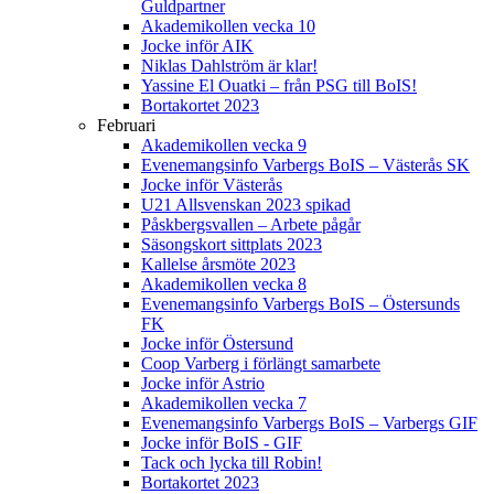
Guldpartner
Akademikollen vecka 10
Jocke inför AIK
Niklas Dahlström är klar!
Yassine El Ouatki – från PSG till BoIS!
Bortakortet 2023
Februari
Akademikollen vecka 9
Evenemangsinfo Varbergs BoIS – Västerås SK
Jocke inför Västerås
U21 Allsvenskan 2023 spikad
Påskbergsvallen – Arbete pågår
Säsongskort sittplats 2023
Kallelse årsmöte 2023
Akademikollen vecka 8
Evenemangsinfo Varbergs BoIS – Östersunds
FK
Jocke inför Östersund
Coop Varberg i förlängt samarbete
Jocke inför Astrio
Akademikollen vecka 7
Evenemangsinfo Varbergs BoIS – Varbergs GIF
Jocke inför BoIS - GIF
Tack och lycka till Robin!
Bortakortet 2023