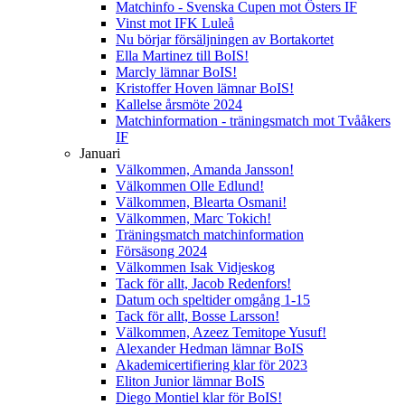
Matchinfo - Svenska Cupen mot Östers IF
Vinst mot IFK Luleå
Nu börjar försäljningen av Bortakortet
Ella Martinez till BoIS!
Marcly lämnar BoIS!
Kristoffer Hoven lämnar BoIS!
Kallelse årsmöte 2024
Matchinformation - träningsmatch mot Tvååkers
IF
Januari
Välkommen, Amanda Jansson!
Välkommen Olle Edlund!
Välkommen, Blearta Osmani!
Välkommen, Marc Tokich!
Träningsmatch matchinformation
Försäsong 2024
Välkommen Isak Vidjeskog
Tack för allt, Jacob Redenfors!
Datum och speltider omgång 1-15
Tack för allt, Bosse Larsson!
Välkommen, Azeez Temitope Yusuf!
Alexander Hedman lämnar BoIS
Akademicertifiering klar för 2023
Eliton Junior lämnar BoIS
Diego Montiel klar för BoIS!