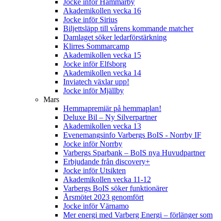
Jocke inför Hammarby
Akademikollen vecka 16
Jocke inför Sirius
Biljettsläpp till vårens kommande matcher
Damlaget söker ledarförstärkning
Klirres Sommarcamp
Akademikollen vecka 15
Jocke inför Elfsborg
Akademikollen vecka 14
Inviatech växlar upp!
Jocke inför Mjällby
Mars
Hemmapremiär på hemmaplan!
Deluxe Bil – Ny Silverpartner
Akademikollen vecka 13
Evenemangsinfo Varbergs BoIS - Norrby IF
Jocke inför Norrby
Varbergs Sparbank – BoIS nya Huvudpartner
Erbjudande från discovery+
Jocke inför Utsikten
Akademikollen vecka 11-12
Varbergs BoIS söker funktionärer
Årsmötet 2023 genomfört
Jocke inför Värnamo
Mer energi med Varberg Energi – förlänger som