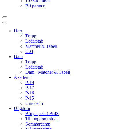
1925-klubben
Bli partner
Herr
Trupp
Ledarstab
Matcher & Tabell
U21
Dam
Trupp
Ledarstab
Dam - Matcher & Tabell
Akademi
P-19
P-17
P-16
P-15
Unicoach
Ungdom
Börja spela i BoIS
Till ungdomssidan
Sommarcamp