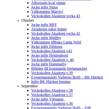
Allsvenskt kval väntar
Jocke inför Sirius
Välkommen Marcly!
Veckokollen Akademi vecka 43
Oktober
Jocke inför MFF
Akademin söker ledare
Veckokollen Akademi vecka 42
Jocke inför Mjällby
Välkommen tillbaka Linda Nöjd
Jocke inför Elfsborg
Veckokollen Akademi v41
Jocke inför Helsingborg
Veckokollen Akademi v. 40
Jocke inför Hammarby
Biljetter till kommande bortamatcher
Veckokollen Akademi v.39
Evenemangsinfo Varbergs BoIS – BK Häcken
Inför BK Häcken hemma
September
Veckokollen Akademi v.38
Veckokollen Akademi v.37
Jocke inför Värnamo
Veckokollen Akademi v.36
Evenemangsinfo Varbergs BoIS – AIK