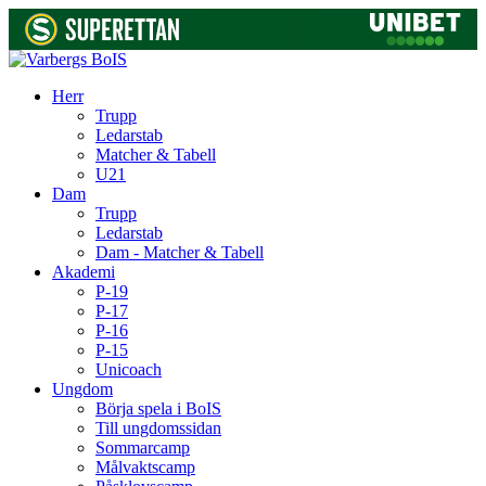
Herr
Trupp
Ledarstab
Matcher & Tabell
U21
Dam
Trupp
Ledarstab
Dam - Matcher & Tabell
Akademi
P-19
P-17
P-16
P-15
Unicoach
Ungdom
Börja spela i BoIS
Till ungdomssidan
Sommarcamp
Målvaktscamp