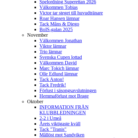
Spelordning Superettan 2026
Välkommen Tobias
Victor tar steget till huvudtränare
Roar Hansen lämnar
Tack Måns & Diego
BoIS-galan 2025
November
Välkommen Jonathan
Viktor lämnar
Trio lämnar
Svenska Cupen lottad
Välkommen David
Marc Tokich lämnar
Olle Edlund lämnar
Tack Anton!
Tack Fredrik!
Förlust i säsongsavslutningen
Hemmaförlust mot Brage
Oktober
INFORMATION FRÅN
KLUBBLEDNINGEN
2-2 i Umeå
Årets viktigaste kväll
Tack "Tranis"
Mållöst mot Sandviken