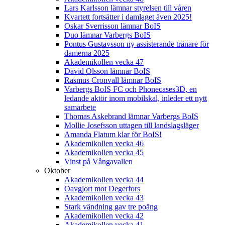
Lars Karlsson lämnar styrelsen till våren
Kvartett fortsätter i damlaget även 2025!
Oskar Sverrisson lämnar BoIS
Duo lämnar Varbergs BoIS
Pontus Gustavsson ny assisterande tränare för
damerna 2025
Akademikollen vecka 47
David Olsson lämnar BoIS
Rasmus Cronvall lämnar BoIS
Varbergs BoIS FC och Phonecases3D, en
ledande aktör inom mobilskal, inleder ett nytt
samarbete
Thomas Askebrand lämnar Varbergs BoIS
Mollie Josefsson uttagen till landslagsläger
Amanda Flatum klar för BoIS!
Akademikollen vecka 46
Akademikollen vecka 45
Vinst på Vångavallen
Oktober
Akademikollen vecka 44
Oavgjort mot Degerfors
Akademikollen vecka 43
Stark vändning gav tre poäng
Akademikollen vecka 42
Akademikollen vecka 41