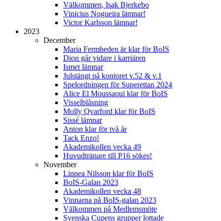
Välkommen, Isak Bjerkebo
Vinicius Nogueira lämnar!
Victor Karlsson lämnar!
2023
December
Maria Fermheden är klar för BoIS
Dion går vidare i karriären
Ismet lämnar
Julstängt på kontoret v.52 & v.1
Spelordningen för Superettan 2024
Alice El Moussaoui klar för BoIS
Visselblåsning
Molly Qvarford klar för BoIS
Sissé lämnar
Anton klar för två år
Tack Enzo!
Akademikollen vecka 49
Huvudtränare till P16 sökes!
November
Linnea Nilsson klar för BoIS
BoIS-Galan 2023
Akademikollen vecka 48
Vinnarna på BoIS-galan 2023
Välkommen på Medlemsmöte
Svenska Cupens grupper lottade