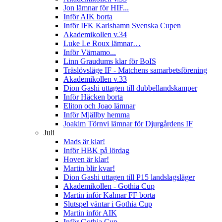
Jon lämnar för HIF...
Inför AIK borta
Inför IFK Karlshamn Svenska Cupen
Akademikollen v.34
Luke Le Roux lämnar…
Inför Värnamo...
Linn Graudums klar för BoIS
Träslövsläge IF - Matchens samarbetsförening
Akademikollen v.33
Dion Gashi uttagen till dubbellandskamper
Inför Häcken borta
Eliton och Joao lämnar
Inför Mjällby hemma
Joakim Törnvi lämnar för Djurgårdens IF
Juli
Mads är klar!
Inför HBK på lördag
Hoven är klar!
Martin blir kvar!
Dion Gashi uttagen till P15 landslagsläger
Akademikollen - Gothia Cup
Martin inför Kalmar FF borta
Slutspel väntar i Gothia Cup
Martin inför AIK
Inför Gothia Cup