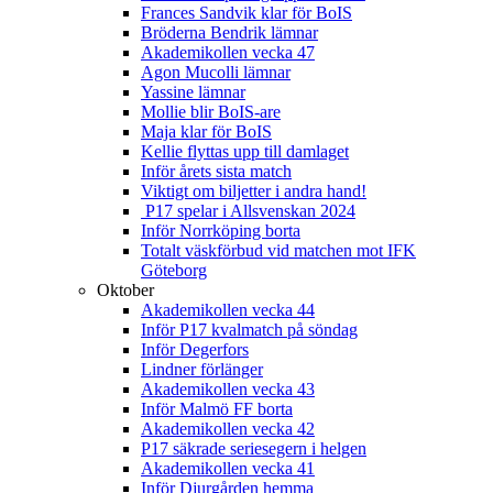
Frances Sandvik klar för BoIS
Bröderna Bendrik lämnar
Akademikollen vecka 47
Agon Mucolli lämnar
Yassine lämnar
Mollie blir BoIS-are
Maja klar för BoIS
Kellie flyttas upp till damlaget
Inför årets sista match
Viktigt om biljetter i andra hand!
P17 spelar i Allsvenskan 2024
Inför Norrköping borta
Totalt väskförbud vid matchen mot IFK
Göteborg
Oktober
Akademikollen vecka 44
Inför P17 kvalmatch på söndag
Inför Degerfors
Lindner förlänger
Akademikollen vecka 43
Inför Malmö FF borta
Akademikollen vecka 42
P17 säkrade seriesegern i helgen
Akademikollen vecka 41
Inför Djurgården hemma