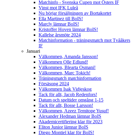
Matchinfo - Svenska Cupen mot Östers IF
Vinst mot IFK Luleå
Nu börjar försäljningen av Bortakortet
Ella Martinez till BoIS!
Marcly lämnar BoIS!
Kristoffer Hoven lämnar BoIS!
Kallelse årsmöte 2024
Matchinformation - träningsmatch mot Tvååkers
IF
Januari
Välkommen, Amanda Jansson!
Välkommen Olle Edlund!
Välkommen, Blearta Osmani!
Välkommen, Marc Tokich!
Träningsmatch matchinformation
Försäsong 2024
Välkommen Isak Vidjeskog
Tack för allt, Jacob Redenfors!
Datum och speltider omgång 1-15
Tack för allt, Bosse Larsson!
Välkommen, Azeez Temitope Yusuf!
Alexander Hedman lämnar BoIS
Akademicertifiering klar för 2023
Eliton Junior lämnar BoIS
Diego Montiel klar för BoIS!