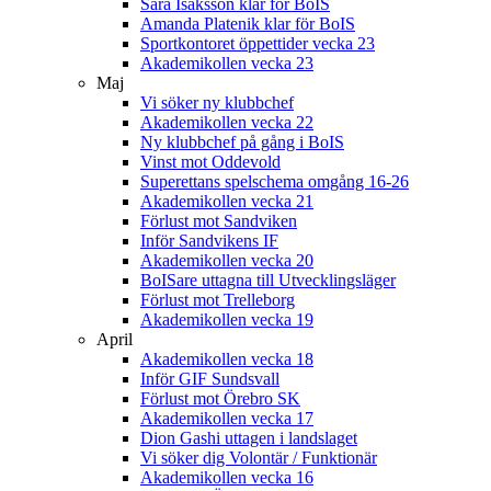
Sara Isaksson klar för BoIS
Amanda Platenik klar för BoIS
Sportkontoret öppettider vecka 23
Akademikollen vecka 23
Maj
Vi söker ny klubbchef
Akademikollen vecka 22
Ny klubbchef på gång i BoIS
Vinst mot Oddevold
Superettans spelschema omgång 16-26
Akademikollen vecka 21
Förlust mot Sandviken
Inför Sandvikens IF
Akademikollen vecka 20
BoISare uttagna till Utvecklingsläger
Förlust mot Trelleborg
Akademikollen vecka 19
April
Akademikollen vecka 18
Inför GIF Sundsvall
Förlust mot Örebro SK
Akademikollen vecka 17
Dion Gashi uttagen i landslaget
Vi söker dig Volontär / Funktionär
Akademikollen vecka 16