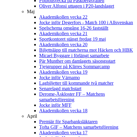
Fotbollsvecka på Påskbergsvallen
Oliver Alfonsi uttagen i P20-landslaget
Maj
Akademikollen vecka 22
Jocke inför Degerfors - Match 100 i Allsvenskan
Spelschema omgång 16-26 fastställt
Akademikollen vecka 21
Sportkontoret stängt fredag 19 maj
Akademikollen vecka 20
Biljettsläpp till matcherna mot Häcken och HBK
Micael Byggare i förlängt samarbete
Pär Munther om damlagets säsongsstart
Tjejgrupper på Klirres Sommarcamp
Akademikollen vecka 19
Jocke inför Värnamo
Lagbiljetter till kommande två matcher
Senarelagd matchstart
Derome-Åskloster FF – Matchens
samarbetsförening
Jocke inför MFF
Akademikollen vecka 18
April
Premiär för Sparbanksläktaren
Tofta GIF – Matchens samarbetsförening
Akademikollen vecka 17