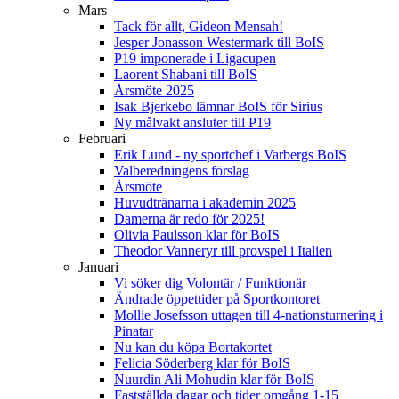
Mars
Tack för allt, Gideon Mensah!
Jesper Jonasson Westermark till BoIS
P19 imponerade i Ligacupen
Laorent Shabani till BoIS
Årsmöte 2025
Isak Bjerkebo lämnar BoIS för Sirius
Ny målvakt ansluter till P19
Februari
Erik Lund - ny sportchef i Varbergs BoIS
Valberedningens förslag
Årsmöte
Huvudtränarna i akademin 2025
Damerna är redo för 2025!
Olivia Paulsson klar för BoIS
Theodor Vanneryr till provspel i Italien
Januari
Vi söker dig Volontär / Funktionär
Ändrade öppettider på Sportkontoret
Mollie Josefsson uttagen till 4-nationsturnering i
Pinatar
Nu kan du köpa Bortakortet
Felicia Söderberg klar för BoIS
Nuurdin Ali Mohudin klar för BoIS
Fastställda dagar och tider omgång 1-15