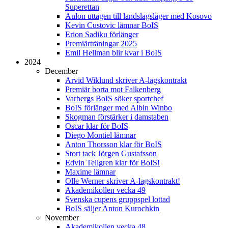
Superettan
Aulon uttagen till landslagsläger med Kosovo
Kevin Custovic lämnar BoIS
Erion Sadiku förlänger
Premiärträningar 2025
Emil Hellman blir kvar i BoIS
2024
December
Arvid Wiklund skriver A-lagskontrakt
Premiär borta mot Falkenberg
Varbergs BoIS söker sportchef
BoIS förlänger med Albin Winbo
Skogman förstärker i damstaben
Oscar klar för BoIS
Diego Montiel lämnar
Anton Thorsson klar för BoIS
Stort tack Jörgen Gustafsson
Edvin Tellgren klar för BoIS!
Maxime lämnar
Olle Werner skriver A-lagskontrakt!
Akademikollen vecka 49
Svenska cupens gruppspel lottad
BoIS säljer Anton Kurochkin
November
Akademikollen vecka 48