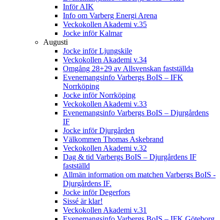
Inför AIK
Info om Varberg Energi Arena
Veckokollen Akademi v.35
Jocke inför Kalmar
Augusti
Jocke inför Ljungskile
Veckokollen Akademi v.34
Omgång 28+29 av Allsvenskan fastställda
Evenemangsinfo Varbergs BoIS – IFK
Norrköping
Jocke inför Norrköping
Veckokollen Akademi v.33
Evenemangsinfo Varbergs BoIS – Djurgårdens
IF
Jocke inför Djurgården
Välkommen Thomas Askebrand
Veckokollen Akademi v.32
Dag & tid Varbergs BoIS – Djurgårdens IF
fastställd
Allmän information om matchen Varbergs BoIS -
Djurgårdens IF.
Jocke inför Degerfors
Sissé är klar!
Veckokollen Akademi v.31
Evenemangsinfo Varbergs BoIS – IFK Göteborg