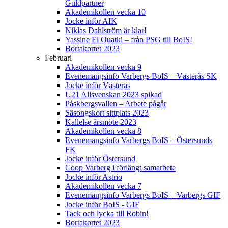
Guldpartner
Akademikollen vecka 10
Jocke inför AIK
Niklas Dahlström är klar!
Yassine El Ouatki – från PSG till BoIS!
Bortakortet 2023
Februari
Akademikollen vecka 9
Evenemangsinfo Varbergs BoIS – Västerås SK
Jocke inför Västerås
U21 Allsvenskan 2023 spikad
Påskbergsvallen – Arbete pågår
Säsongskort sittplats 2023
Kallelse årsmöte 2023
Akademikollen vecka 8
Evenemangsinfo Varbergs BoIS – Östersunds
FK
Jocke inför Östersund
Coop Varberg i förlängt samarbete
Jocke inför Astrio
Akademikollen vecka 7
Evenemangsinfo Varbergs BoIS – Varbergs GIF
Jocke inför BoIS - GIF
Tack och lycka till Robin!
Bortakortet 2023