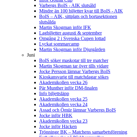
Varbergs BoIS - AIK slutsåld
Mindre än 100 biljetter kvar till BoIS - AIK
BoIS – AIK, sittplats och bortasektionen
slutsålda
Martin Skogman inför IFK
Lagbiljetter augusti & september
Omgång 2 i Svenska Cupen lottad
Lyckat sommarcamp
Martin Skogman inför Djurgården
Juni
BoIS söker maskotar till tre matcher
Martin Skogman tar över tills vidare
Jocke Persson lämnar Varbergs BoIS
Kioskansvarig till matchdagar sökes
Akademikollen vecka 26
Pär Munther inför DM-finalen
Info biljettsläpp
Akademikollen vecka 25
Akademikollen vecka 24
Assad och Ömür lämnar Varbergs BoIS
Jocke inför HBK
Akademikollen vecka 23
Jocke inför Häcken
Trönninge BK – Matchens samarbetsförening