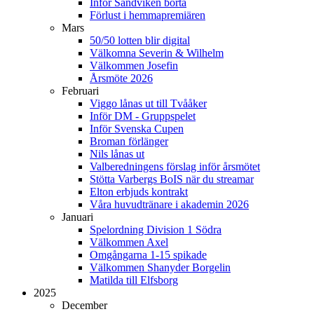
Inför Sandviken borta
Förlust i hemmapremiären
Mars
50/50 lotten blir digital
Välkomna Severin & Wilhelm
Välkommen Josefin
Årsmöte 2026
Februari
Viggo lånas ut till Tvååker
Inför DM - Gruppspelet
Inför Svenska Cupen
Broman förlänger
Nils lånas ut
Valberedningens förslag inför årsmötet
Stötta Varbergs BoIS när du streamar
Elton erbjuds kontrakt
Våra huvudtränare i akademin 2026
Januari
Spelordning Division 1 Södra
Välkommen Axel
Omgångarna 1-15 spikade
Välkommen Shanyder Borgelin
Matilda till Elfsborg
2025
December