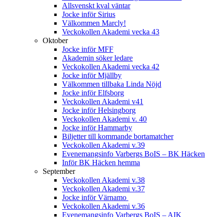
Allsvenskt kval väntar
Jocke inför Sirius
Välkommen Marcly!
Veckokollen Akademi vecka 43
Oktober
Jocke inför MFF
Akademin söker ledare
Veckokollen Akademi vecka 42
Jocke inför Mjällby
Välkommen tillbaka Linda Nöjd
Jocke inför Elfsborg
Veckokollen Akademi v41
Jocke inför Helsingborg
Veckokollen Akademi v. 40
Jocke inför Hammarby
Biljetter till kommande bortamatcher
Veckokollen Akademi v.39
Evenemangsinfo Varbergs BoIS – BK Häcken
Inför BK Häcken hemma
September
Veckokollen Akademi v.38
Veckokollen Akademi v.37
Jocke inför Värnamo
Veckokollen Akademi v.36
Evenemangsinfo Varbergs BoIS – AIK