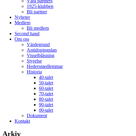
Våra partners
1925-klubben
Bli partner
Nyheter
Medlem
Bli medlem
Second hand
Om oss
Värdegrund
Antidopingplan
Visselblåsning
Styrelse
Hedersmedlemmar
Historia
40-talet
50-talet
60-talet
70-talet
80-talet
90-talet
00-talet
Dokument
Kontakt
Arkiv