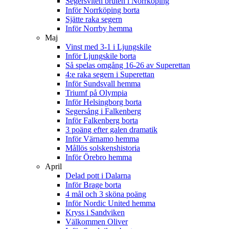
Segersviten bruten i Norrköping
Inför Norrköping borta
Sjätte raka segern
Inför Norrby hemma
Maj
Vinst med 3-1 i Ljungskile
Inför Ljungskile borta
Så spelas omgång 16-26 av Superettan
4:e raka segern i Superettan
Inför Sundsvall hemma
Triumf på Olympia
Inför Helsingborg borta
Segersång i Falkenberg
Inför Falkenberg borta
3 poäng efter galen dramatik
Inför Värnamo hemma
Mållös solskenshistoria
Inför Örebro hemma
April
Delad pott i Dalarna
Inför Brage borta
4 mål och 3 sköna poäng
Inför Nordic United hemma
Kryss i Sandviken
Välkommen Oliver