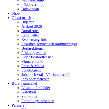
Målvaktscamp
Påsklovscamp
Bois-andan
Shop
Gå på match
Biljetter
Årskort 2026
Bortakortet
Lagbiljetter
Evenemangsinfo
Säkerhet, service och ordningsregler
Bortasektionen
Påskbergsvallen
Köp 50/50-lotter här
Vinnare 50/50
Press & Media
Scout/Agent
Jubel och vrål - Vår inmarschlåt
Info bortamatcher
BoIS i samhället
Läsande förebilder
Gåfotboll
Skolkortet
Fotboll i grundskolan
Partners