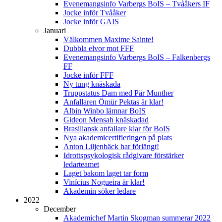
Evenemangsinfo Varbergs BoIS – Tvååkers IF
Jocke inför Tvååker
Jocke inför GAIS
Januari
Välkommen Maxime Sainte!
Dubbla elvor mot FFF
Evenemangsinfo Varbergs BoIS – Falkenbergs
FF
Jocke inför FFF
Ny tung knäskada
Truppstatus Dam med Pär Munther
Anfallaren Ömür Pektas är klar!
Albin Winbo lämnar BoIS
Gideon Mensah knäskadad
Brasiliansk anfallare klar för BoIS
Nya akademicertifieringen på plats
Anton Liljenbäck har förlängt!
Idrottspsykologisk rådgivare förstärker
ledarteamet
Laget bakom laget tar form
Vinícius Nogueira är klar!
Akademin söker ledare
2022
December
Akademichef Martin Skogman summerar 2022