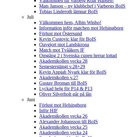
Välkommen till Varberg Roar Hansen!
Mats Janson – ny klubbchef i Varbergs BoIS
Tobias Linderoth lämnar BoIS
Juli
Välkommen hem, Albin Winbo!
Information inför matchen mot Helsingborg
Förlust mot Östersund
Kevin Custovic klar för BoIS
Oavgjort mot Landskrona
Match mot Tvååkers IF
Omgång 2 i Svenska cupen herrar lottad
Akademikollen vecka 28
Semesterstängt v.28+29
Kevin Appiah Nyark klar för BoIS
Akademikollen v.27
Gustav Broman till BoIS
Lyckad helg för P14 & P13
Oliver Silverholt går på lån
Juni
Förlust mot Helsingborg
Inför HIF
Akademikollen vecka 26
Alexander Johansson till BoIS
Akademikollen vecka 25
Akademikollen vecka 24