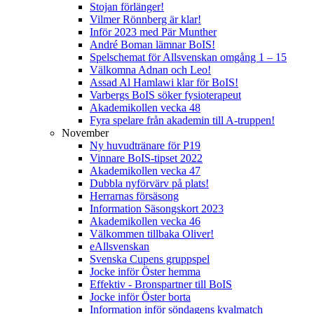
Stojan förlänger!
Vilmer Rönnberg är klar!
Inför 2023 med Pär Munther
André Boman lämnar BoIS!
Spelschemat för Allsvenskan omgång 1 – 15
Välkomna Adnan och Leo!
Assad Al Hamlawi klar för BoIS!
Varbergs BoIS söker fysioterapeut
Akademikollen vecka 48
Fyra spelare från akademin till A-truppen!
November
Ny huvudtränare för P19
Vinnare BoIS-tipset 2022
Akademikollen vecka 47
Dubbla nyförvärv på plats!
Herrarnas försäsong
Information Säsongskort 2023
Akademikollen vecka 46
Välkommen tillbaka Oliver!
eAllsvenskan
Svenska Cupens gruppspel
Jocke inför Öster hemma
Effektiv - Bronspartner till BoIS
Jocke inför Öster borta
Information inför söndagens kvalmatch