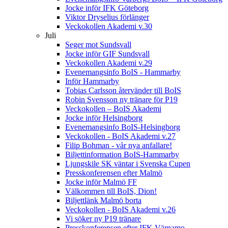
Jocke inför IFK Göteborg
Viktor Dryselius förlänger
Veckokollen Akademi v.30
Juli
Seger mot Sundsvall
Jocke inför GIF Sundsvall
Veckokollen Akademi v.29
Evenemangsinfo BoIS - Hammarby
Inför Hammarby
Tobias Carlsson återvänder till BoIS
Robin Svensson ny tränare för P19
Veckokollen – BoIS Akademi
Jocke inför Helsingborg
Evenemangsinfo BoIS-Helsingborg
Veckokollen - BoIS Akademi v.27
Filip Bohman - vår nya anfallare!
Biljettinformation BoIS-Hammarby
Ljungskile SK väntar i Svenska Cupen
Presskonferensen efter Malmö
Jocke inför Malmö FF
Välkommen till BoIS, Dion!
Biljettlänk Malmö borta
Veckokollen - BoIS Akademi v.26
Vi söker ny P19 tränare
Presskonferensen efter IFK Värnamo