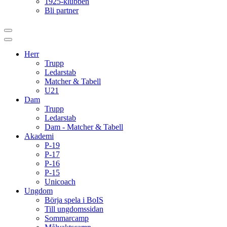
1925-klubben
Bli partner
Herr
Trupp
Ledarstab
Matcher & Tabell
U21
Dam
Trupp
Ledarstab
Dam - Matcher & Tabell
Akademi
P-19
P-17
P-16
P-15
Unicoach
Ungdom
Börja spela i BoIS
Till ungdomssidan
Sommarcamp