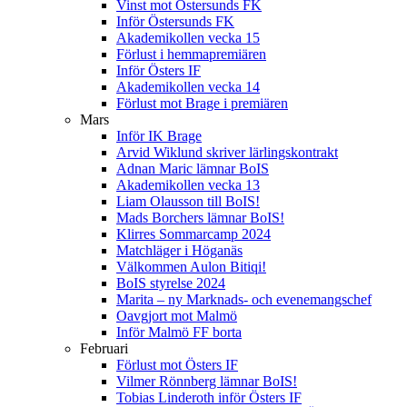
Vinst mot Östersunds FK
Inför Östersunds FK
Akademikollen vecka 15
Förlust i hemmapremiären
Inför Östers IF
Akademikollen vecka 14
Förlust mot Brage i premiären
Mars
Inför IK Brage
Arvid Wiklund skriver lärlingskontrakt
Adnan Maric lämnar BoIS
Akademikollen vecka 13
Liam Olausson till BoIS!
Mads Borchers lämnar BoIS!
Klirres Sommarcamp 2024
Matchläger i Höganäs
Välkommen Aulon Bitiqi!
BoIS styrelse 2024
Marita – ny Marknads- och evenemangschef
Oavgjort mot Malmö
Inför Malmö FF borta
Februari
Förlust mot Östers IF
Vilmer Rönnberg lämnar BoIS!
Tobias Linderoth inför Östers IF