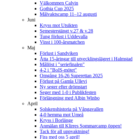
Välkommen Calvin
Gothia Cup 2025
Målvaktscamp 11–12 augusti
Juni
Kryss mot Utsikten
Semesterstängt v.27 & v.28
Tung förlust i Uddevalla
Vinst i 100-årsmatchen
Maj
Förlust i Sandviken
Åtta 15-åringar till utvecklingslägret i Halmstad
Mållöst i "seriefinalen"
4-2 i "BoIS-mötet"
Omgång 16-26 Superettan 2025
Förlust på Gamla Ullevi
Ny seger efter drömstart
Seger med 1-0 i Publikfesten
Förlängning med Albin Winbo
April
Solskenshistoria på Vångavallen
4-0 hemma mot Umeå
Kryss i Borlänge
Anmälan till Klirres Sommarcamp öppen!
Tack för all uppvaktning!
Fira med oss 5 april!