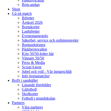
Påsklovscamp
Bois-andan
Shop
Gå på match
Biljetter
Årskort 2026
Bortakortet
Lagbiljetter
Evenemangsinfo
Säkerhet, service och ordningsregler
Bortasektionen
Påskbergsvallen
Köp 50/50-lotter här
Vinnare 50/50
Press & Media
Scout/Agent
Jubel och vrål - Vår inmarschlåt
Info bortamatcher
BoIS i samhället
Läsande förebilder
Gåfotboll
Skolkortet
Fotboll i grundskolan
Partners
Våra partners