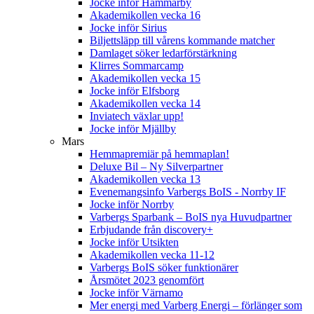
Jocke inför Hammarby
Akademikollen vecka 16
Jocke inför Sirius
Biljettsläpp till vårens kommande matcher
Damlaget söker ledarförstärkning
Klirres Sommarcamp
Akademikollen vecka 15
Jocke inför Elfsborg
Akademikollen vecka 14
Inviatech växlar upp!
Jocke inför Mjällby
Mars
Hemmapremiär på hemmaplan!
Deluxe Bil – Ny Silverpartner
Akademikollen vecka 13
Evenemangsinfo Varbergs BoIS - Norrby IF
Jocke inför Norrby
Varbergs Sparbank – BoIS nya Huvudpartner
Erbjudande från discovery+
Jocke inför Utsikten
Akademikollen vecka 11-12
Varbergs BoIS söker funktionärer
Årsmötet 2023 genomfört
Jocke inför Värnamo
Mer energi med Varberg Energi – förlänger som