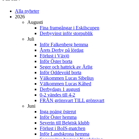
Alla nyheter
2026
Augusti
Fina framgångar i Eskilscupen
Derbyvinst inför storpublik
Juli
Inför Falkenberg hemma
Årets Derby på lördag
Förlust i Växjö
Inför Öster borta
Seger och hattrick av Ärlig
Inför Oddevold borta
Välkommen Lucas Sibelius
Välkommen Lucas Kåhed
Derbydags 1 augusti
0-2 vändes till 4-2
FRÅN grönsvart TILL grönsvart
Juni
Inga poäng österut
Inför Öster hemma
Severin till Belgisk klubb
Förlust i BoIS-matchen
Inför Landskrona hemma