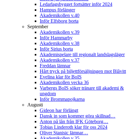
Ledarlagsbygget fortsätter inför 2024
Hampus förlänger
Akademikollen v.40
Inför Elfsborg borta
September
Akademikollen v.39
Inför Hammarby
Akademikollen v.38
Inför Sirius borta
Akademispelare till regionalt landslagsläger
Akademikollen v.37
Freddan lämnar
Hårt tryck på biljettförsäljningen mot Blåvitt
Evelina klar för BoIS
Akademikollen vecka 36
Varbergs BoIS söker tränare till akademi &
ungdom
Inför Brommapojkarna
Augusti
Gideon har förlängt
Dansk in som kommer göra skillnad…
Anton på lån från IFK Göteborg…
Tobias Linderoth klar för oss 2024
Oliver Stanisic lämnar…
Akademikollen v.35