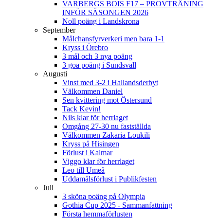
VARBERGS BOIS F17 – PROVTRÄNING
INFÖR SÄSONGEN 2026
Noll poäng i Landskrona
September
Målchansfyrverkeri men bara 1-1
Kryss i Örebro
3 mål och 3 nya poäng
3 goa poäng i Sundsvall
Augusti
Vinst med 3-2 i Hallandsderbyt
Välkommen Daniel
Sen kvittering mot Östersund
Tack Kevin!
Nils klar för herrlaget
Omgång 27-30 nu fastställda
Välkommen Zakaria Loukili
Kryss på Hisingen
Förlust i Kalmar
Viggo klar för herrlaget
Leo till Umeå
Uddamålsförlust i Publikfesten
Juli
3 sköna poäng på Olympia
Gothia Cup 2025 - Sammanfattning
Första hemmaförlusten