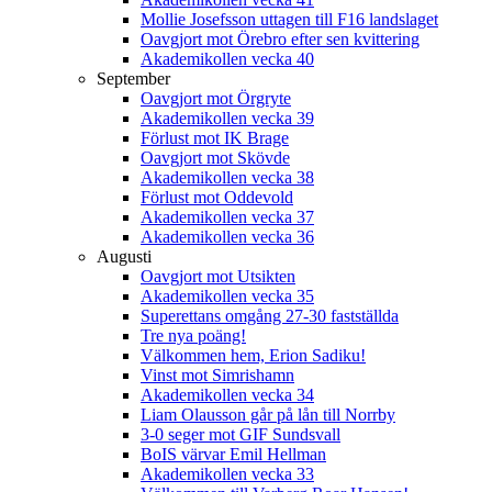
Mollie Josefsson uttagen till F16 landslaget
Oavgjort mot Örebro efter sen kvittering
Akademikollen vecka 40
September
Oavgjort mot Örgryte
Akademikollen vecka 39
Förlust mot IK Brage
Oavgjort mot Skövde
Akademikollen vecka 38
Förlust mot Oddevold
Akademikollen vecka 37
Akademikollen vecka 36
Augusti
Oavgjort mot Utsikten
Akademikollen vecka 35
Superettans omgång 27-30 fastställda
Tre nya poäng!
Välkommen hem, Erion Sadiku!
Vinst mot Simrishamn
Akademikollen vecka 34
Liam Olausson går på lån till Norrby
3-0 seger mot GIF Sundsvall
BoIS värvar Emil Hellman
Akademikollen vecka 33