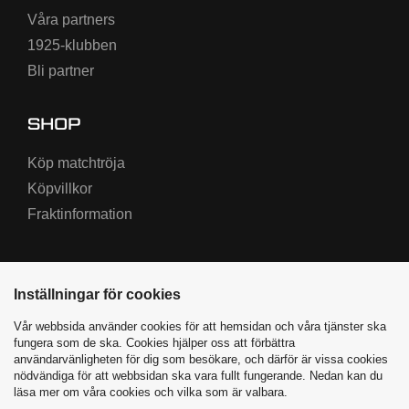
Våra partners
1925-klubben
Bli partner
SHOP
Köp matchtröja
Köpvillkor
Fraktinformation
Inställningar för cookies
Vår webbsida använder cookies för att hemsidan och våra tjänster ska
fungera som de ska. Cookies hjälper oss att förbättra
användarvänligheten för dig som besökare, och därför är vissa cookies
nödvändiga för att webbsidan ska vara fullt fungerande. Nedan kan du
Varbergs BoIS ©
2026
|
läsa mer om våra cookies och vilka som är valbara.
Producerad av Highway Media