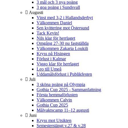
3 mål och 3 nya poäng
3 goa poäng i Sundsvall
Augusti
Vinst med 3-2 i Hallandsderbyt
Välkommen Daniel
Sen kvittering mot Östersund
Tack Kevin!
Nils klar för herrlaget
Omgång 27-30 nu fastställda
Välkommen Zakaria Loukili
Kryss på Hisingen
Förlust i Kalmar
Viggo klar för herrlaget
Leo till Umeå
Uddamålsförlust i Publikfesten
Juli
3 sköna poäng på Olympia
Gothia Cup 2025 - Sammanfattning
Första hemmaförlusten
Välkommen Calvin
Gothia Cup 2025
Målvaktscamp 11–12 augusti
Juni
Kryss mot Utsikten
Semesterstängt v.27 & v.28