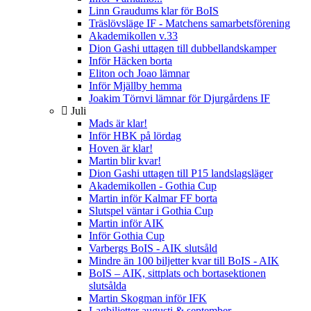
Linn Graudums klar för BoIS
Träslövsläge IF - Matchens samarbetsförening
Akademikollen v.33
Dion Gashi uttagen till dubbellandskamper
Inför Häcken borta
Eliton och Joao lämnar
Inför Mjällby hemma
Joakim Törnvi lämnar för Djurgårdens IF
Juli
Mads är klar!
Inför HBK på lördag
Hoven är klar!
Martin blir kvar!
Dion Gashi uttagen till P15 landslagsläger
Akademikollen - Gothia Cup
Martin inför Kalmar FF borta
Slutspel väntar i Gothia Cup
Martin inför AIK
Inför Gothia Cup
Varbergs BoIS - AIK slutsåld
Mindre än 100 biljetter kvar till BoIS - AIK
BoIS – AIK, sittplats och bortasektionen
slutsålda
Martin Skogman inför IFK
Lagbiljetter augusti & september