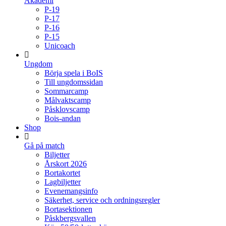
Akademi
P-19
P-17
P-16
P-15
Unicoach
Ungdom
Börja spela i BoIS
Till ungdomssidan
Sommarcamp
Målvaktscamp
Påsklovscamp
Bois-andan
Shop
Gå på match
Biljetter
Årskort 2026
Bortakortet
Lagbiljetter
Evenemangsinfo
Säkerhet, service och ordningsregler
Bortasektionen
Påskbergsvallen