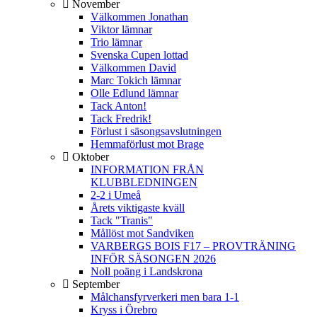
November
Välkommen Jonathan
Viktor lämnar
Trio lämnar
Svenska Cupen lottad
Välkommen David
Marc Tokich lämnar
Olle Edlund lämnar
Tack Anton!
Tack Fredrik!
Förlust i säsongsavslutningen
Hemmaförlust mot Brage
Oktober
INFORMATION FRÅN
KLUBBLEDNINGEN
2-2 i Umeå
Årets viktigaste kväll
Tack "Tranis"
Mållöst mot Sandviken
VARBERGS BOIS F17 – PROVTRÄNING
INFÖR SÄSONGEN 2026
Noll poäng i Landskrona
September
Målchansfyrverkeri men bara 1-1
Kryss i Örebro