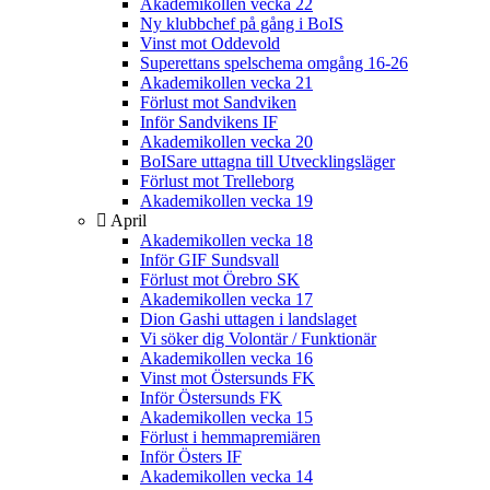
Akademikollen vecka 22
Ny klubbchef på gång i BoIS
Vinst mot Oddevold
Superettans spelschema omgång 16-26
Akademikollen vecka 21
Förlust mot Sandviken
Inför Sandvikens IF
Akademikollen vecka 20
BoISare uttagna till Utvecklingsläger
Förlust mot Trelleborg
Akademikollen vecka 19
April
Akademikollen vecka 18
Inför GIF Sundsvall
Förlust mot Örebro SK
Akademikollen vecka 17
Dion Gashi uttagen i landslaget
Vi söker dig Volontär / Funktionär
Akademikollen vecka 16
Vinst mot Östersunds FK
Inför Östersunds FK
Akademikollen vecka 15
Förlust i hemmapremiären
Inför Östers IF
Akademikollen vecka 14