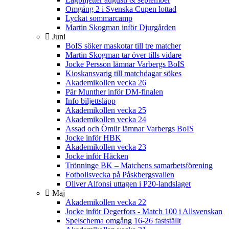
Omgång 2 i Svenska Cupen lottad
Lyckat sommarcamp
Martin Skogman inför Djurgården
Juni
BoIS söker maskotar till tre matcher
Martin Skogman tar över tills vidare
Jocke Persson lämnar Varbergs BoIS
Kioskansvarig till matchdagar sökes
Akademikollen vecka 26
Pär Munther inför DM-finalen
Info biljettsläpp
Akademikollen vecka 25
Akademikollen vecka 24
Assad och Ömür lämnar Varbergs BoIS
Jocke inför HBK
Akademikollen vecka 23
Jocke inför Häcken
Trönninge BK – Matchens samarbetsförening
Fotbollsvecka på Påskbergsvallen
Oliver Alfonsi uttagen i P20-landslaget
Maj
Akademikollen vecka 22
Jocke inför Degerfors - Match 100 i Allsvenskan
Spelschema omgång 16-26 fastställt