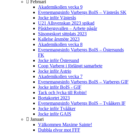
Februari
Akademikollen vecka 9
Evenemangsinfo Varbergs BoIS – Västerås SK
Jocke inför Västerås
U21 Allsvenskan 2023 spikad
Påskbergsvallen – Arbete pågår
Säsongskort sittplats 2023
Kallelse årsmöte 2023
Akademikollen vecka 8
Evenemangsinfo Varbergs BoIS – Östersunds
FK
Jocke inför Östersund
Coop Varberg i förlängt samarbete
Jocke inför Astrio
Akademikollen vecka 7
Evenemangsinfo Varbergs BoIS – Varbergs GIF
Jocke inför BoIS - GIF
Tack och lycka till Robin!
Bortakortet 2023
Evenemangsinfo Varbergs BoIS – Tvååkers IF
Jocke inför Tvååker
Jocke inför GAIS
Januari
Välkommen Maxime Sainte!
Dubbla elvor mot FFF