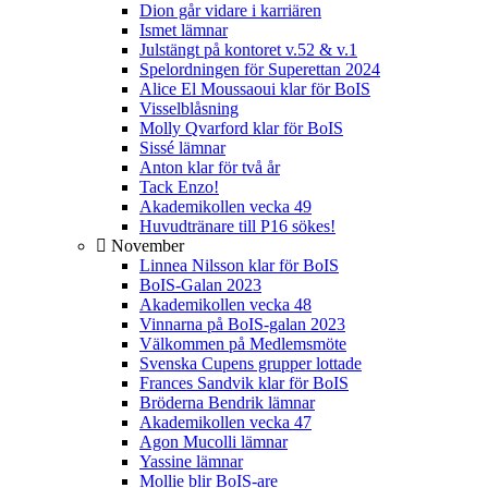
Dion går vidare i karriären
Ismet lämnar
Julstängt på kontoret v.52 & v.1
Spelordningen för Superettan 2024
Alice El Moussaoui klar för BoIS
Visselblåsning
Molly Qvarford klar för BoIS
Sissé lämnar
Anton klar för två år
Tack Enzo!
Akademikollen vecka 49
Huvudtränare till P16 sökes!
November
Linnea Nilsson klar för BoIS
BoIS-Galan 2023
Akademikollen vecka 48
Vinnarna på BoIS-galan 2023
Välkommen på Medlemsmöte
Svenska Cupens grupper lottade
Frances Sandvik klar för BoIS
Bröderna Bendrik lämnar
Akademikollen vecka 47
Agon Mucolli lämnar
Yassine lämnar
Mollie blir BoIS-are