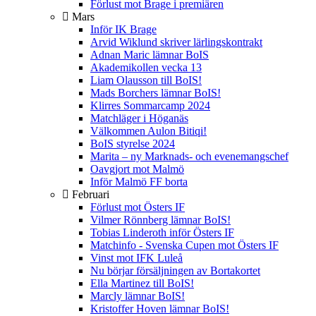
Förlust mot Brage i premiären
Mars
Inför IK Brage
Arvid Wiklund skriver lärlingskontrakt
Adnan Maric lämnar BoIS
Akademikollen vecka 13
Liam Olausson till BoIS!
Mads Borchers lämnar BoIS!
Klirres Sommarcamp 2024
Matchläger i Höganäs
Välkommen Aulon Bitiqi!
BoIS styrelse 2024
Marita – ny Marknads- och evenemangschef
Oavgjort mot Malmö
Inför Malmö FF borta
Februari
Förlust mot Östers IF
Vilmer Rönnberg lämnar BoIS!
Tobias Linderoth inför Östers IF
Matchinfo - Svenska Cupen mot Östers IF
Vinst mot IFK Luleå
Nu börjar försäljningen av Bortakortet
Ella Martinez till BoIS!
Marcly lämnar BoIS!
Kristoffer Hoven lämnar BoIS!