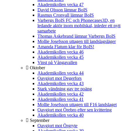
Akademikollen vecka 47
David Olsson lämnar BoIS
Rasmus Cronvall lämnar BoIS
Varbergs BoIS FC och Phonecases3D, en
ledande aktör inom mobilskal, inleder ett nytt
samarbete
Thomas Askebrand lämnar Varbergs BoIS
Mollie Josefsson uttagen till landslagsläger
Amanda Flatum klar för BoIS!
Akademikollen vecka 46
Akademikollen vecka 45
Vinst på Vångavallen
Oktober
Akademikollen vecka 44
Oavgjort mot Degerfors
Akademikollen vecka 43
Stark vändning gav tre poäng
Akademikollen vecka 42
Akademikollen vecka 41
Mollie Josefsson uttagen till F16 landslaget
Oavgjort mot Örebro efter sen kvittering
Akademikollen vecka 40
September
Oavgjort mot Örgryte
Akademikollen vecka 39