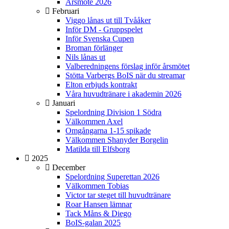
Årsmöte 2026
Februari
Viggo lånas ut till Tvååker
Inför DM - Gruppspelet
Inför Svenska Cupen
Broman förlänger
Nils lånas ut
Valberedningens förslag inför årsmötet
Stötta Varbergs BoIS när du streamar
Elton erbjuds kontrakt
Våra huvudtränare i akademin 2026
Januari
Spelordning Division 1 Södra
Välkommen Axel
Omgångarna 1-15 spikade
Välkommen Shanyder Borgelin
Matilda till Elfsborg
2025
December
Spelordning Superettan 2026
Välkommen Tobias
Victor tar steget till huvudtränare
Roar Hansen lämnar
Tack Måns & Diego
BoIS-galan 2025