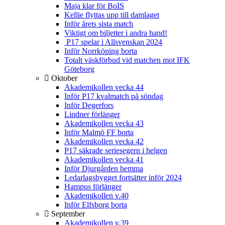
Maja klar för BoIS
Kellie flyttas upp till damlaget
Inför årets sista match
Viktigt om biljetter i andra hand!
P17 spelar i Allsvenskan 2024
Inför Norrköping borta
Totalt väskförbud vid matchen mot IFK
Göteborg
Oktober
Akademikollen vecka 44
Inför P17 kvalmatch på söndag
Inför Degerfors
Lindner förlänger
Akademikollen vecka 43
Inför Malmö FF borta
Akademikollen vecka 42
P17 säkrade seriesegern i helgen
Akademikollen vecka 41
Inför Djurgården hemma
Ledarlagsbygget fortsätter inför 2024
Hampus förlänger
Akademikollen v.40
Inför Elfsborg borta
September
Akademikollen v.39