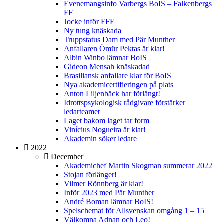
Evenemangsinfo Varbergs BoIS – Falkenbergs
FF
Jocke inför FFF
Ny tung knäskada
Truppstatus Dam med Pär Munther
Anfallaren Ömür Pektas är klar!
Albin Winbo lämnar BoIS
Gideon Mensah knäskadad
Brasiliansk anfallare klar för BoIS
Nya akademicertifieringen på plats
Anton Liljenbäck har förlängt!
Idrottspsykologisk rådgivare förstärker
ledarteamet
Laget bakom laget tar form
Vinícius Nogueira är klar!
Akademin söker ledare
2022
December
Akademichef Martin Skogman summerar 2022
Stojan förlänger!
Vilmer Rönnberg är klar!
Inför 2023 med Pär Munther
André Boman lämnar BoIS!
Spelschemat för Allsvenskan omgång 1 – 15
Välkomna Adnan och Leo!