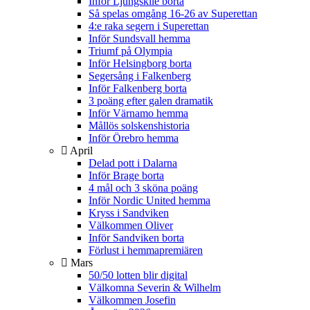
Inför Ljungskile borta
Så spelas omgång 16-26 av Superettan
4:e raka segern i Superettan
Inför Sundsvall hemma
Triumf på Olympia
Inför Helsingborg borta
Segersång i Falkenberg
Inför Falkenberg borta
3 poäng efter galen dramatik
Inför Värnamo hemma
Mållös solskenshistoria
Inför Örebro hemma
April
Delad pott i Dalarna
Inför Brage borta
4 mål och 3 sköna poäng
Inför Nordic United hemma
Kryss i Sandviken
Välkommen Oliver
Inför Sandviken borta
Förlust i hemmapremiären
Mars
50/50 lotten blir digital
Välkomna Severin & Wilhelm
Välkommen Josefin