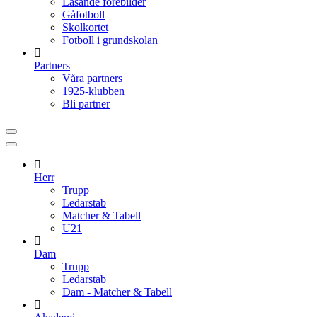
Läsande förebilder
Gåfotboll
Skolkortet
Fotboll i grundskolan
Partners
Våra partners
1925-klubben
Bli partner
Herr
Trupp
Ledarstab
Matcher & Tabell
U21
Dam
Trupp
Ledarstab
Dam - Matcher & Tabell