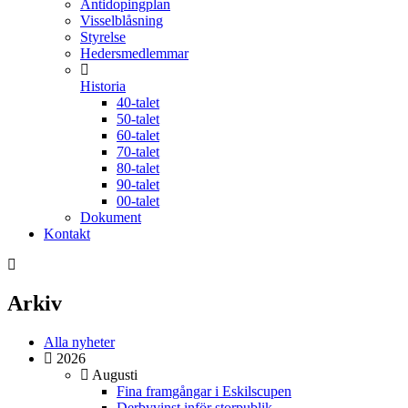
Antidopingplan
Visselblåsning
Styrelse
Hedersmedlemmar
Historia
40-talet
50-talet
60-talet
70-talet
80-talet
90-talet
00-talet
Dokument
Kontakt
Arkiv
Alla nyheter
2026
Augusti
Fina framgångar i Eskilscupen
Derbyvinst inför storpublik