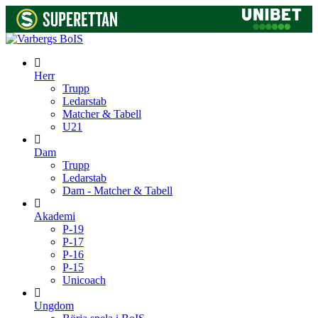
Herr
Trupp
Ledarstab
Matcher & Tabell
U21
Dam
Trupp
Ledarstab
Dam - Matcher & Tabell
Akademi
P-19
P-17
P-16
P-15
Unicoach
Ungdom