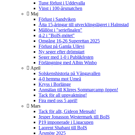
Tung förlust i Uddevalla
Vinst i 100-årsmatchen
Maj
Förlust i Sandviken
Åtta 15-åringar till utvecklingslägret i Halmstad
Mållöst i "seriefinalen"
4-2 i "BoIS-mötet"
Omgång 16-26 Superettan 2025
Förlust på Gamla Ullevi
Ny seger efter drömstart
Seger med 1-0 i Publikfesten
Förlängning med Albin Winbo
April
Solskenshistoria på Vångavallen
4-0 hemma mot Umeå
Kryss i Borlänge
Anmälan till Klirres Sommarcamp öppen!
Tack för all uppvaktning!
Fira med oss 5 april!
Mars
Tack för allt, Gideon Mensah!
Jesper Jonasson Westermark till BoIS
P19 imponerade i Ligacupen
Laorent Shabani till BoIS
Årsmöte 2025