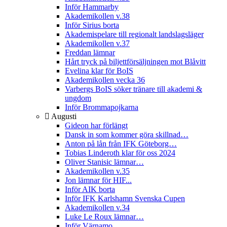
Inför Hammarby
Akademikollen v.38
Inför Sirius borta
Akademispelare till regionalt landslagsläger
Akademikollen v.37
Freddan lämnar
Hårt tryck på biljettförsäljningen mot Blåvitt
Evelina klar för BoIS
Akademikollen vecka 36
Varbergs BoIS söker tränare till akademi &
ungdom
Inför Brommapojkarna
Augusti
Gideon har förlängt
Dansk in som kommer göra skillnad…
Anton på lån från IFK Göteborg…
Tobias Linderoth klar för oss 2024
Oliver Stanisic lämnar…
Akademikollen v.35
Jon lämnar för HIF...
Inför AIK borta
Inför IFK Karlshamn Svenska Cupen
Akademikollen v.34
Luke Le Roux lämnar…
Inför Värnamo...