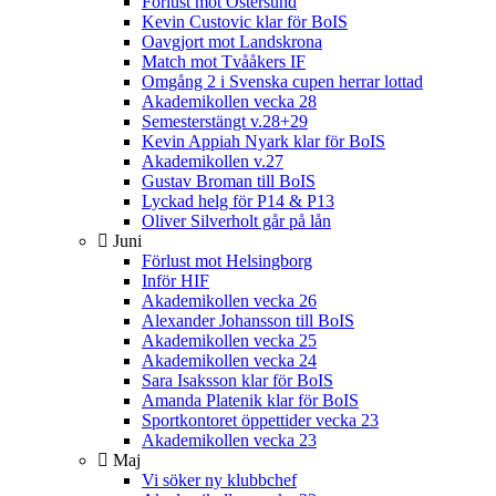
Förlust mot Östersund
Kevin Custovic klar för BoIS
Oavgjort mot Landskrona
Match mot Tvååkers IF
Omgång 2 i Svenska cupen herrar lottad
Akademikollen vecka 28
Semesterstängt v.28+29
Kevin Appiah Nyark klar för BoIS
Akademikollen v.27
Gustav Broman till BoIS
Lyckad helg för P14 & P13
Oliver Silverholt går på lån
Juni
Förlust mot Helsingborg
Inför HIF
Akademikollen vecka 26
Alexander Johansson till BoIS
Akademikollen vecka 25
Akademikollen vecka 24
Sara Isaksson klar för BoIS
Amanda Platenik klar för BoIS
Sportkontoret öppettider vecka 23
Akademikollen vecka 23
Maj
Vi söker ny klubbchef