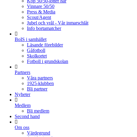
Köp 50/50-lotter här
Vinnare 50/50
Press & Media
Scout/Agent
Jubel och vrål - Vår inmarschlåt
Info bortamatcher
BoIS i samhället
Läsande förebilder
Gåfotboll
Skolkortet
Fotboll i grundskolan
Partners
Våra partners
1925-klubben
Bli partner
Nyheter
Medlem
Bli medlem
Second hand
Om oss
Värdegrund