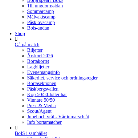
Börja spela i BoIS
Till ungdomssidan
Sommarcamp
Målvaktscamp
Påsklovscamp
Bois-andan
Shop
Gå på match
Biljetter
Årskort 2026
Bortakortet
Lagbiljetter
Evenemangsinfo
Säkerhet, service och ordningsregler
Bortasektionen
Påskbergsvallen
Köp 50/50-lotter här
Vinnare 50/50
Press & Media
Scout/Agent
Jubel och vrål - Vår inmarschlåt
Info bortamatcher
BoIS i samhället