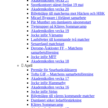
Akademikollen vecka 21
Sportkontoret stängt fredag 19 maj
Akademikollen vecka 20
Biljettsläpp till matcherna mot Häcken och HBK
Micael Byggare i förlängt samarbete
Pär Munther om damlagets säsongsstart
Tjejgrupper på Klirres Sommarcamp
Akademikollen vecka 19
Jocke inför Värnamo
Lagbiljetter till kommande två matcher
Senarelagd matchstart
Derome-Åskloster FF – Matchens
samarbetsförening
Jocke inför MFF
Akademikollen vecka 18
April
Premiär för Sparbanksläktaren
Tofta GIF – Matchens samarbetsförening
Akademikollen vecka 17
Jocke inför Hammarby
Akademikollen vecka 16
Jocke inför Sirius
Biljettsläpp till vårens kommande matcher
Damlaget söker ledarförstärkning
Klirres Sommarcamp