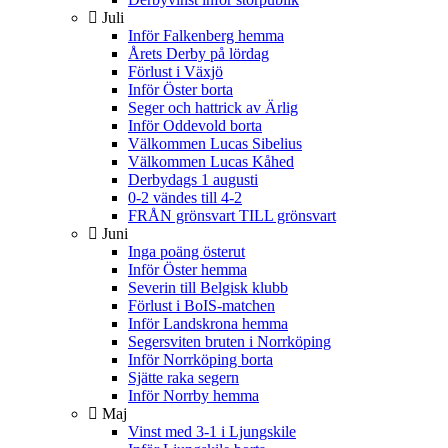
Juli
Inför Falkenberg hemma
Årets Derby på lördag
Förlust i Växjö
Inför Öster borta
Seger och hattrick av Ärlig
Inför Oddevold borta
Välkommen Lucas Sibelius
Välkommen Lucas Kåhed
Derbydags 1 augusti
0-2 vändes till 4-2
FRÅN grönsvart TILL grönsvart
Juni
Inga poäng österut
Inför Öster hemma
Severin till Belgisk klubb
Förlust i BoIS-matchen
Inför Landskrona hemma
Segersviten bruten i Norrköping
Inför Norrköping borta
Sjätte raka segern
Inför Norrby hemma
Maj
Vinst med 3-1 i Ljungskile