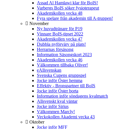
Assad Al Hamlawi klar för BoIS!
Varbergs BoIS söker fysioterapeut
Akademikollen vecka 48
Fyra spelare från akademin till A-truppen!
November
Ny huvudtränare för P19
Vinnare BoIS-tipset 2022
Akademikollen vecka 47
Dubbla nyförvärv på plats!
Herrarnas försäsong
Information Säsongskort 2023
Akademikollen vecka 46
Välkommen tillbaka Oliver!
eAllsvenskan
Svenska Cupens gruppspel
Jocke inför Öster hemma
Effektiv - Bronspartner till BoIS
Jocke inför Öster borta
Information inför söndagens kvalmatch
Allsvenskt kval väntar
Jocke inför Sirius
Välkommen Marcly!
Veckokollen Akademi vecka 43
Oktober
Jocke inför MFF