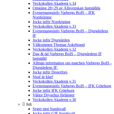
Veckokollen Akademi v.34
Omgång 28+29 av Allsvenskan fastställda
Evenemangsinfo Varbergs BoIS – IFK
Norrköping
Jocke inför Norrköping
Veckokollen Akademi v.33
Evenemangsinfo Varbergs BoIS – Djurgårdens
IF
Jocke inför Djurgården
Välkommen Thomas Askebrand
Veckokollen Akademi v.32
Dag & tid Varbergs BoIS – Djurgårdens IF
fastställd
Allmän information om matchen Varbergs BoIS -
Djurgårdens IF.
Jocke inför Degerfors
Sissé är klar!
Veckokollen Akademi v.31
Evenemangsinfo Varbergs BoIS – IFK Göteborg
Jocke inför IFK Göteborg
Viktor Dryselius förlänger
Veckokollen Akademi v.30
Juli
Seger mot Sundsvall
Jocke inför GIF Sundsvall