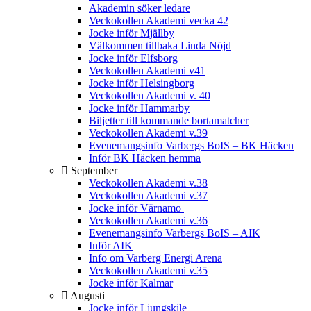
Akademin söker ledare
Veckokollen Akademi vecka 42
Jocke inför Mjällby
Välkommen tillbaka Linda Nöjd
Jocke inför Elfsborg
Veckokollen Akademi v41
Jocke inför Helsingborg
Veckokollen Akademi v. 40
Jocke inför Hammarby
Biljetter till kommande bortamatcher
Veckokollen Akademi v.39
Evenemangsinfo Varbergs BoIS – BK Häcken
Inför BK Häcken hemma
September
Veckokollen Akademi v.38
Veckokollen Akademi v.37
Jocke inför Värnamo
Veckokollen Akademi v.36
Evenemangsinfo Varbergs BoIS – AIK
Inför AIK
Info om Varberg Energi Arena
Veckokollen Akademi v.35
Jocke inför Kalmar
Augusti
Jocke inför Ljungskile