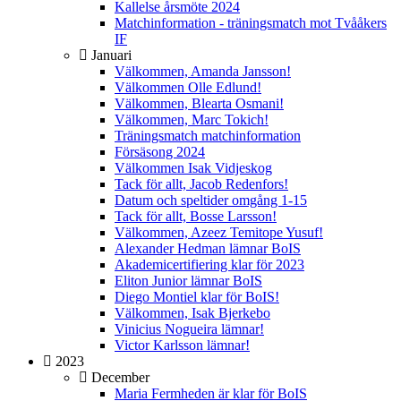
Kallelse årsmöte 2024
Matchinformation - träningsmatch mot Tvååkers
IF
Januari
Välkommen, Amanda Jansson!
Välkommen Olle Edlund!
Välkommen, Blearta Osmani!
Välkommen, Marc Tokich!
Träningsmatch matchinformation
Försäsong 2024
Välkommen Isak Vidjeskog
Tack för allt, Jacob Redenfors!
Datum och speltider omgång 1-15
Tack för allt, Bosse Larsson!
Välkommen, Azeez Temitope Yusuf!
Alexander Hedman lämnar BoIS
Akademicertifiering klar för 2023
Eliton Junior lämnar BoIS
Diego Montiel klar för BoIS!
Välkommen, Isak Bjerkebo
Vinicius Nogueira lämnar!
Victor Karlsson lämnar!
2023
December
Maria Fermheden är klar för BoIS