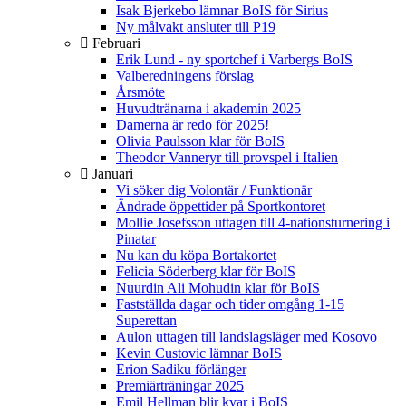
Isak Bjerkebo lämnar BoIS för Sirius
Ny målvakt ansluter till P19
Februari
Erik Lund - ny sportchef i Varbergs BoIS
Valberedningens förslag
Årsmöte
Huvudtränarna i akademin 2025
Damerna är redo för 2025!
Olivia Paulsson klar för BoIS
Theodor Vanneryr till provspel i Italien
Januari
Vi söker dig Volontär / Funktionär
Ändrade öppettider på Sportkontoret
Mollie Josefsson uttagen till 4-nationsturnering i
Pinatar
Nu kan du köpa Bortakortet
Felicia Söderberg klar för BoIS
Nuurdin Ali Mohudin klar för BoIS
Fastställda dagar och tider omgång 1-15
Superettan
Aulon uttagen till landslagsläger med Kosovo
Kevin Custovic lämnar BoIS
Erion Sadiku förlänger
Premiärträningar 2025
Emil Hellman blir kvar i BoIS