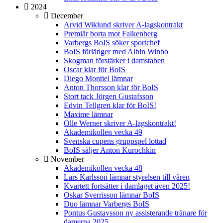
2024
December
Arvid Wiklund skriver A-lagskontrakt
Premiär borta mot Falkenberg
Varbergs BoIS söker sportchef
BoIS förlänger med Albin Winbo
Skogman förstärker i damstaben
Oscar klar för BoIS
Diego Montiel lämnar
Anton Thorsson klar för BoIS
Stort tack Jörgen Gustafsson
Edvin Tellgren klar för BoIS!
Maxime lämnar
Olle Werner skriver A-lagskontrakt!
Akademikollen vecka 49
Svenska cupens gruppspel lottad
BoIS säljer Anton Kurochkin
November
Akademikollen vecka 48
Lars Karlsson lämnar styrelsen till våren
Kvartett fortsätter i damlaget även 2025!
Oskar Sverrisson lämnar BoIS
Duo lämnar Varbergs BoIS
Pontus Gustavsson ny assisterande tränare för
damerna 2025