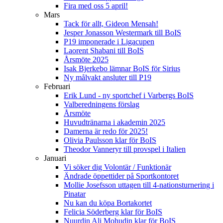
Fira med oss 5 april!
Mars
Tack för allt, Gideon Mensah!
Jesper Jonasson Westermark till BoIS
P19 imponerade i Ligacupen
Laorent Shabani till BoIS
Årsmöte 2025
Isak Bjerkebo lämnar BoIS för Sirius
Ny målvakt ansluter till P19
Februari
Erik Lund - ny sportchef i Varbergs BoIS
Valberedningens förslag
Årsmöte
Huvudtränarna i akademin 2025
Damerna är redo för 2025!
Olivia Paulsson klar för BoIS
Theodor Vanneryr till provspel i Italien
Januari
Vi söker dig Volontär / Funktionär
Ändrade öppettider på Sportkontoret
Mollie Josefsson uttagen till 4-nationsturnering i
Pinatar
Nu kan du köpa Bortakortet
Felicia Söderberg klar för BoIS
Nuurdin Ali Mohudin klar för BoIS