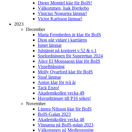
Diego Montiel klar för BoIS!
Välkommen, Isak Bjerkebo
Vinicius Nogueira lämnar!
Victor Karlsson lämnar!
2023
December
Maria Fermheden är klar för BoIS
Dion går vidare i karriären
Ismet lämnar
Julstängt på kontoret v.52 & v.1
Spelordningen för Superettan 2024
Alice El Moussaoui klar för BoIS
Visselblåsning
Molly Qvarford klar för BoIS
Sissé lämnar
Anton klar för två år
Tack Enzo!
Akademikollen vecka 49
Huvudtränare till P16 sökes!
November
Linnea Nilsson klar för BoIS
BoIS-Galan 2023
Akademikollen vecka 48
Vinnarna på BoIS-galan 2023
Välkommen på Medlemsmöte