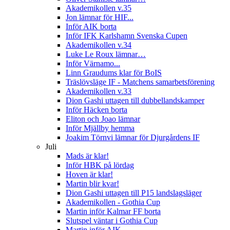
Akademikollen v.35
Jon lämnar för HIF...
Inför AIK borta
Inför IFK Karlshamn Svenska Cupen
Akademikollen v.34
Luke Le Roux lämnar…
Inför Värnamo...
Linn Graudums klar för BoIS
Träslövsläge IF - Matchens samarbetsförening
Akademikollen v.33
Dion Gashi uttagen till dubbellandskamper
Inför Häcken borta
Eliton och Joao lämnar
Inför Mjällby hemma
Joakim Törnvi lämnar för Djurgårdens IF
Juli
Mads är klar!
Inför HBK på lördag
Hoven är klar!
Martin blir kvar!
Dion Gashi uttagen till P15 landslagsläger
Akademikollen - Gothia Cup
Martin inför Kalmar FF borta
Slutspel väntar i Gothia Cup
Martin inför AIK