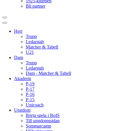
1925-klubben
Bli partner
Herr
Trupp
Ledarstab
Matcher & Tabell
U21
Dam
Trupp
Ledarstab
Dam - Matcher & Tabell
Akademi
P-19
P-17
P-16
P-15
Unicoach
Ungdom
Börja spela i BoIS
Till ungdomssidan
Sommarcamp