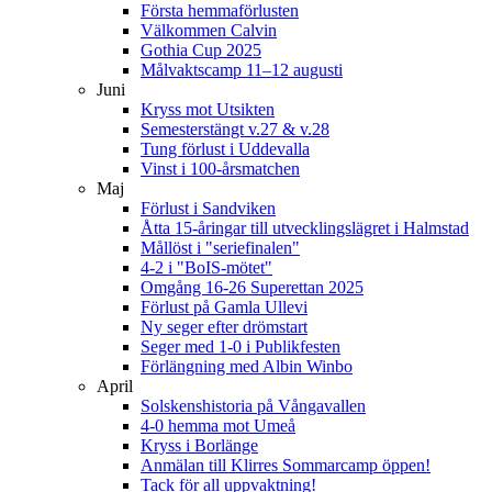
Första hemmaförlusten
Välkommen Calvin
Gothia Cup 2025
Målvaktscamp 11–12 augusti
Juni
Kryss mot Utsikten
Semesterstängt v.27 & v.28
Tung förlust i Uddevalla
Vinst i 100-årsmatchen
Maj
Förlust i Sandviken
Åtta 15-åringar till utvecklingslägret i Halmstad
Mållöst i "seriefinalen"
4-2 i "BoIS-mötet"
Omgång 16-26 Superettan 2025
Förlust på Gamla Ullevi
Ny seger efter drömstart
Seger med 1-0 i Publikfesten
Förlängning med Albin Winbo
April
Solskenshistoria på Vångavallen
4-0 hemma mot Umeå
Kryss i Borlänge
Anmälan till Klirres Sommarcamp öppen!
Tack för all uppvaktning!