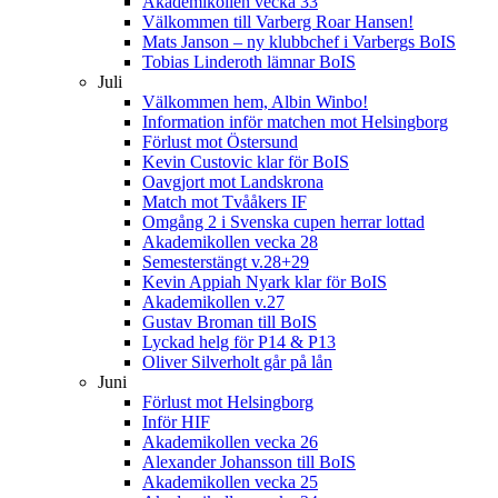
Akademikollen vecka 33
Välkommen till Varberg Roar Hansen!
Mats Janson – ny klubbchef i Varbergs BoIS
Tobias Linderoth lämnar BoIS
Juli
Välkommen hem, Albin Winbo!
Information inför matchen mot Helsingborg
Förlust mot Östersund
Kevin Custovic klar för BoIS
Oavgjort mot Landskrona
Match mot Tvååkers IF
Omgång 2 i Svenska cupen herrar lottad
Akademikollen vecka 28
Semesterstängt v.28+29
Kevin Appiah Nyark klar för BoIS
Akademikollen v.27
Gustav Broman till BoIS
Lyckad helg för P14 & P13
Oliver Silverholt går på lån
Juni
Förlust mot Helsingborg
Inför HIF
Akademikollen vecka 26
Alexander Johansson till BoIS
Akademikollen vecka 25