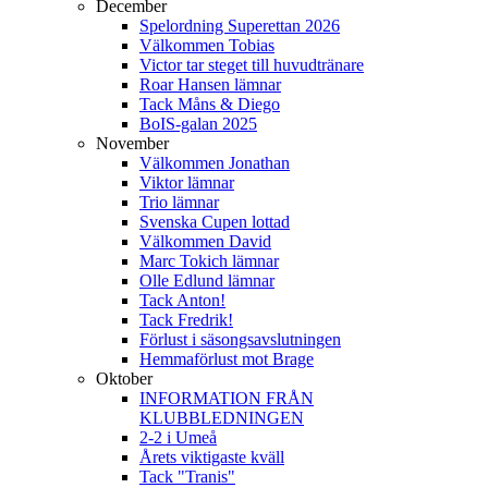
December
Spelordning Superettan 2026
Välkommen Tobias
Victor tar steget till huvudtränare
Roar Hansen lämnar
Tack Måns & Diego
BoIS-galan 2025
November
Välkommen Jonathan
Viktor lämnar
Trio lämnar
Svenska Cupen lottad
Välkommen David
Marc Tokich lämnar
Olle Edlund lämnar
Tack Anton!
Tack Fredrik!
Förlust i säsongsavslutningen
Hemmaförlust mot Brage
Oktober
INFORMATION FRÅN
KLUBBLEDNINGEN
2-2 i Umeå
Årets viktigaste kväll
Tack "Tranis"