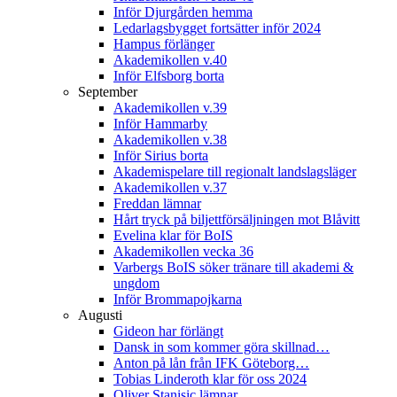
Inför Djurgården hemma
Ledarlagsbygget fortsätter inför 2024
Hampus förlänger
Akademikollen v.40
Inför Elfsborg borta
September
Akademikollen v.39
Inför Hammarby
Akademikollen v.38
Inför Sirius borta
Akademispelare till regionalt landslagsläger
Akademikollen v.37
Freddan lämnar
Hårt tryck på biljettförsäljningen mot Blåvitt
Evelina klar för BoIS
Akademikollen vecka 36
Varbergs BoIS söker tränare till akademi &
ungdom
Inför Brommapojkarna
Augusti
Gideon har förlängt
Dansk in som kommer göra skillnad…
Anton på lån från IFK Göteborg…
Tobias Linderoth klar för oss 2024
Oliver Stanisic lämnar…