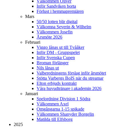
Välkommen Oliver
Inför Sandviken borta
Förlust i hemmapremiären
Mars
50/50 lotten blir digital
Välkomna Severin & Wilhelm
Välkommen Josefin
Årsmöte 2026
Februari
Viggo lånas ut till Tvååker
Inför DM - Gruppspelet
Inför Svenska Cupen
Broman förlänger
Nils lånas ut
Valberedningens förslag inför årsmötet
Stötta Varbergs BoIS när du streamar
Elton erbjuds kontrakt
Våra huvudtränare i akademin 2026
Januari
Spelordning Division 1 Södra
Välkommen Axel
Omgångarna 1-15 spikade
Välkommen Shanyder Borgelin
Matilda till Elfsborg
2025