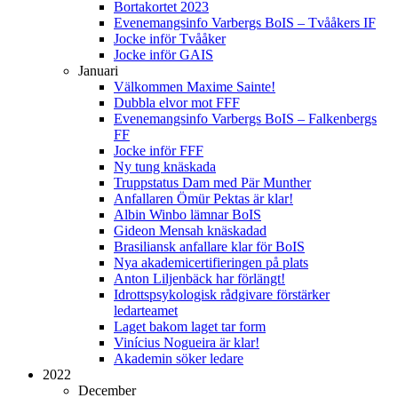
Bortakortet 2023
Evenemangsinfo Varbergs BoIS – Tvååkers IF
Jocke inför Tvååker
Jocke inför GAIS
Januari
Välkommen Maxime Sainte!
Dubbla elvor mot FFF
Evenemangsinfo Varbergs BoIS – Falkenbergs
FF
Jocke inför FFF
Ny tung knäskada
Truppstatus Dam med Pär Munther
Anfallaren Ömür Pektas är klar!
Albin Winbo lämnar BoIS
Gideon Mensah knäskadad
Brasiliansk anfallare klar för BoIS
Nya akademicertifieringen på plats
Anton Liljenbäck har förlängt!
Idrottspsykologisk rådgivare förstärker
ledarteamet
Laget bakom laget tar form
Vinícius Nogueira är klar!
Akademin söker ledare
2022
December