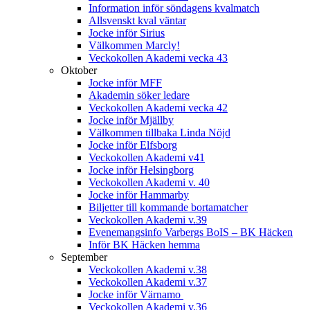
Information inför söndagens kvalmatch
Allsvenskt kval väntar
Jocke inför Sirius
Välkommen Marcly!
Veckokollen Akademi vecka 43
Oktober
Jocke inför MFF
Akademin söker ledare
Veckokollen Akademi vecka 42
Jocke inför Mjällby
Välkommen tillbaka Linda Nöjd
Jocke inför Elfsborg
Veckokollen Akademi v41
Jocke inför Helsingborg
Veckokollen Akademi v. 40
Jocke inför Hammarby
Biljetter till kommande bortamatcher
Veckokollen Akademi v.39
Evenemangsinfo Varbergs BoIS – BK Häcken
Inför BK Häcken hemma
September
Veckokollen Akademi v.38
Veckokollen Akademi v.37
Jocke inför Värnamo
Veckokollen Akademi v.36