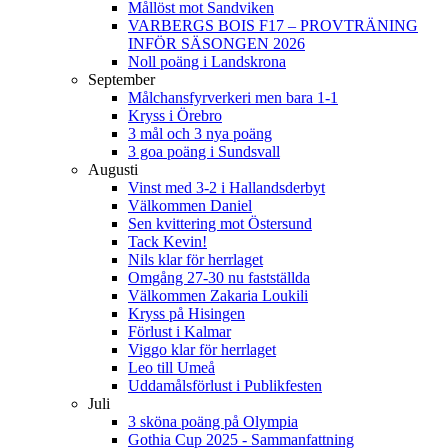
Mållöst mot Sandviken
VARBERGS BOIS F17 – PROVTRÄNING
INFÖR SÄSONGEN 2026
Noll poäng i Landskrona
September
Målchansfyrverkeri men bara 1-1
Kryss i Örebro
3 mål och 3 nya poäng
3 goa poäng i Sundsvall
Augusti
Vinst med 3-2 i Hallandsderbyt
Välkommen Daniel
Sen kvittering mot Östersund
Tack Kevin!
Nils klar för herrlaget
Omgång 27-30 nu fastställda
Välkommen Zakaria Loukili
Kryss på Hisingen
Förlust i Kalmar
Viggo klar för herrlaget
Leo till Umeå
Uddamålsförlust i Publikfesten
Juli
3 sköna poäng på Olympia
Gothia Cup 2025 - Sammanfattning