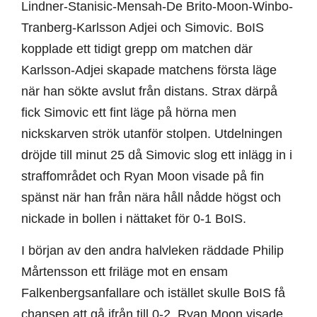
Lindner-Stanisic-Mensah-De Brito-Moon-Winbo-
Tranberg-Karlsson Adjei och Simovic. BoIS
kopplade ett tidigt grepp om matchen där
Karlsson-Adjei skapade matchens första läge
när han sökte avslut från distans. Strax därpå
fick Simovic ett fint läge på hörna men
nickskarven strök utanför stolpen. Utdelningen
dröjde till minut 25 då Simovic slog ett inlägg in i
straffområdet och Ryan Moon visade på fin
spänst när han från nära håll nådde högst och
nickade in bollen i nättaket för 0-1 BoIS.
I början av den andra halvleken räddade Philip
Mårtensson ett friläge mot en ensam
Falkenbergsanfallare och istället skulle BoIS få
chansen att gå ifrån till 0-2. Ryan Moon visade