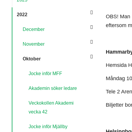
2022
OBS! Man ka
eftersom ma
December
November
Hammarby 
Oktober
Hemsida 
Jocke inför MFF
Måndag 10 
Akademin söker ledare
Tele 2 Are
Veckokollen Akademi
Biljetter bo
vecka 42
Jocke inför Mjällby
Helsingbor