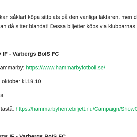
n såklart köpa sittplats på den vanliga läktaren, men där
n då sitter blandat! Dessa biljetter köps via klubbarnas 
IF - Varbergs BoIS FC
Hammarby:
https://www.hammarbyfotboll.se/
oktober kl.19.10
na
rtastå:
https://hammarbyherr.ebiljett.nu/Campaign/Sho
gs IF - Varbergs BoIS FC