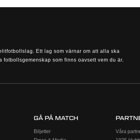
elitfotbollslag. Ett lag som värnar om att alla ska
a fotbollsgemenskap som finns oavsett vem du är.
GÅ PÅ MATCH
PARTN
Biljetter
Våra partn