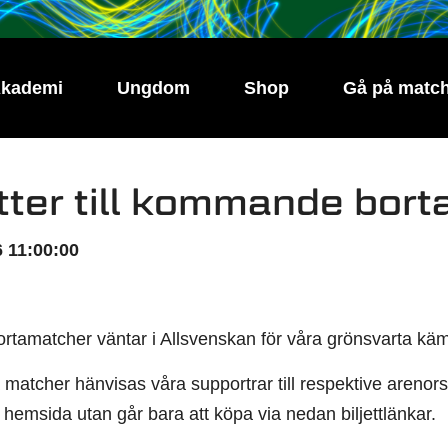
kademi
Ungdom
Shop
Gå på matc
etter till kommande bor
 11:00:00
ortamatcher väntar i Allsvenskan för våra grönsvarta kämp
 matcher hänvisas våra supportrar till respektive arenors 
hemsida utan går bara att köpa via nedan biljettlänkar.