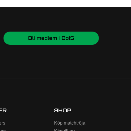
Bli medlem i BoIS
ER
SHOP
ers
Köp matchtröja