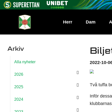
Herr
Dam
A
Arkiv
Bilj
Alla nyheter
2022-10-06
2026
Två tuffa b
2025
Inför dessa
2024
klubbarnas 
2023