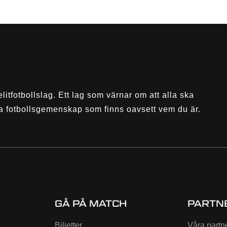
elitfotbollslag. Ett lag som värnar om att alla ska
a fotbollsgemenskap som finns oavsett vem du är.
GÅ PÅ MATCH
PARTN
Biljetter
Våra partn