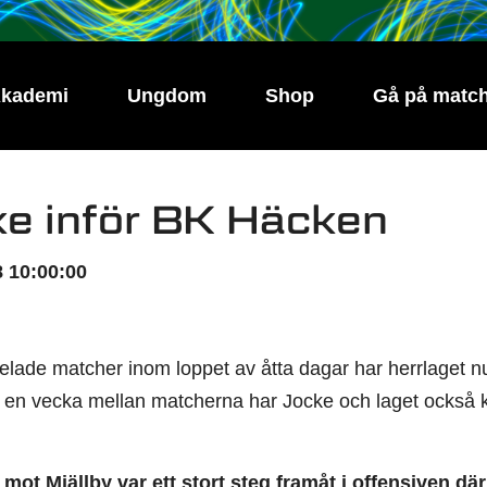
kademi
Ungdom
Shop
Gå på matc
e inför BK Häcken
 10:00:00
pelade matcher inom loppet av åtta dagar har herrlaget n
ed en vecka mellan matcherna har Jocke och laget också 
mot Mjällby var ett stort steg framåt i offensiven där 