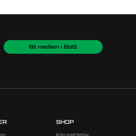
Bli medlem i BoIS
ER
SHOP
ers
Köp matchtröja