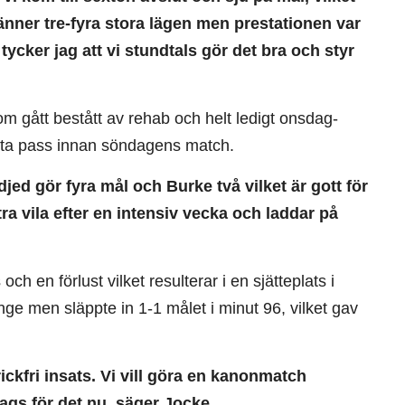
bränner tre-fyra stora lägen men prestationen var
tycker jag att vi stundtals gör det bra och styr
 gått bestått av rehab och helt ledigt onsdag-
sista pass innan söndagens match.
djed gör fyra mål och Burke två vilket är gott för
ra vila efter en intensiv vecka och laddar på
 en förlust vilket resulterar i en sjätteplats i
e men släppte in 1-1 målet i minut 96, vilket gav
ickfri insats. Vi vill göra en kanonmatch
dags för det nu, säger Jocke.