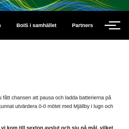
h
BoIS i samhället
Partners
u fått chansen att pausa och ladda batterierna på
kunnat utvärdera 0-0 mötet med Mjällby i lugn och
vi kom till sexton avslut och sju på mål, vilket