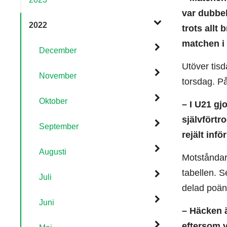
var dubbel
2022
trots allt
matchen i 
December
Utöver tis
November
torsdag. På
Oktober
– I U21 gj
självförtr
September
rejält inf
Augusti
Motståndarn
tabellen. S
Juli
delad poän
Juni
– Häcken ä
eftersom v