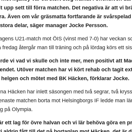
t upp sett till förra matchen. Det negativa är att vi 
 bra. Även om vår gräsmatta fortfarande är svårspelad 
stora delar, säger manager Jocke Persson.
dagens U21-match mot ÖIS (vinst med 7-0) har veckan som
 fredag återgår man till träning och på lördag körs ett 
orde vi vad vi skulle och inte mer, men positivt att Ma
oendet. Utöver matchen har vi kört rehab och tagit ext
ör helgen och mötet med BK Häcken, förklarar Jocke.
a Häcken har inlett säsongen med två segrar, två kryss och
enaste matchen borta mot Helsingborgs IF ledde man läng
g på Olympia.
r ett lag för övre halvan och vi lär behöva göra en pr
i aldrig fått till det på bortaplan mot Häcken, det är 