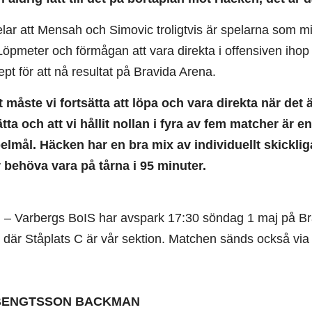
ar att Mensah och Simovic troligtvis är spelarna som m
öpmeter och förmågan att vara direkta i offensiven ihop 
pt för att nå resultat på Bravida Arena.
t måste vi fortsätta att löpa och vara direkta när det 
ätta och att vi hållit nollan i fyra av fem matcher är 
elmål. Häcken har en bra mix av individuellt skicklig
behöva vara på tårna i 95 minuter.
– Varbergs BoIS har avspark 17:30 söndag 1 maj på Brav
r
där Ståplats C är vår sektion. Matchen sänds också via
BENGTSSON BACKMAN