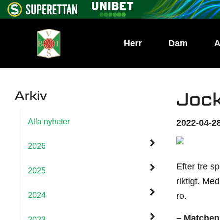
Herr
Dam
A
Arkiv
Jock
Alla nyheter
2022-04-28
2026
Efter tre s
2025
riktigt. M
2024
ro.
– Matchen 
2023