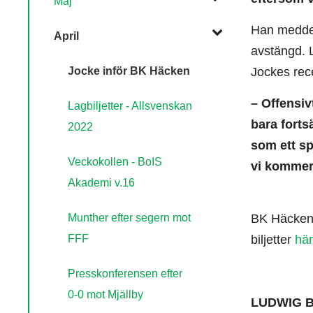
Maj
Han meddel
April
avstängd. L
Jocke inför BK Häcken
Jockes rece
– Offensiv
Lagbiljetter - Allsvenskan
bara forts
2022
som ett sp
Veckokollen - BoIS
vi kommer 
Akademi v.16
Munther efter segern mot
BK Häcken 
FFF
biljetter
hä
Presskonferensen efter
0-0 mot Mjällby
LUDWIG 