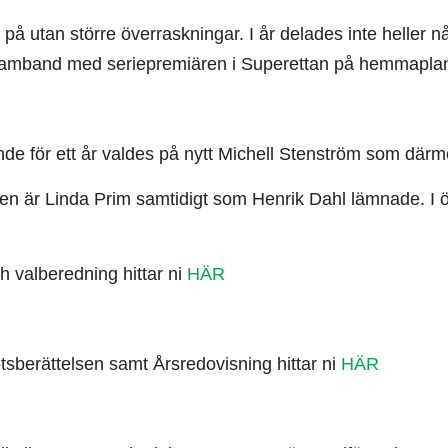
 på utan större överraskningar. I år delades inte heller 
 samband med seriepremiären i Superettan på hemmaplan 
ande för ett år valdes på nytt Michell Stenström som därm
lsen är Linda Prim samtidigt som Henrik Dahl lämnade. I
h valberedning hittar ni
HÄR
sberättelsen samt Årsredovisning hittar ni
HÄR