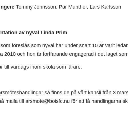
ingen:
Tommy Johnsson, Pär Munther, Lars Karlsson
ntation av nyval Linda Prim
som föreslås som nyval har under snart 10 år varit ledare 
da 2010 och hon är fortfarande engagerad i det laget s
r till vardags inom skola som lärare.
rsmöteshandlingar så finns de på vårt kansli från 3 mars
å maila till arsmote@boisfc.nu för att få handlingarna skic