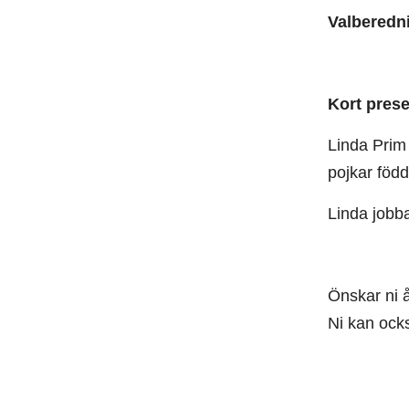
Valberedn
Kort prese
Linda Prim 
pojkar föd
Linda jobba
Önskar ni å
Ni kan ocks