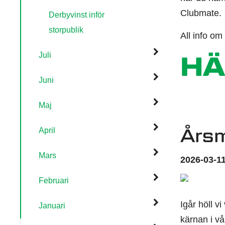
Clubmate.
Derbyvinst inför
storpublik
All info om
Juli
HÄ
Juni
Maj
Års
April
Mars
2026-03-11
Februari
Igår höll v
Januari
kärnan i vå