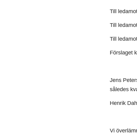
Till ledamo
Till ledamo
Till ledamo
Förslaget 
Jens Peter
således kva
Henrik Dahl
Vi överlämn