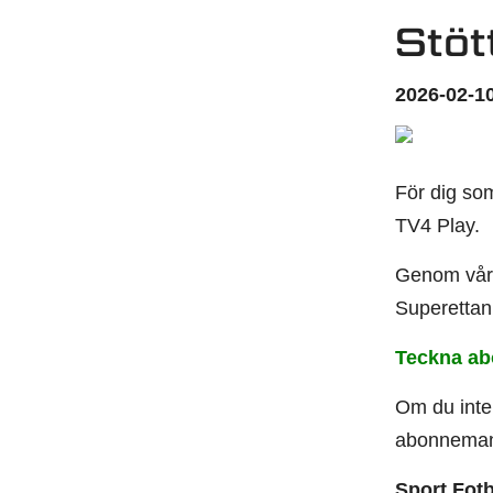
Stöt
2026-02-10
För dig som
TV4 Play.
Genom vår k
Superettan
Teckna a
Om du inte
abonnema
Sport Fotb