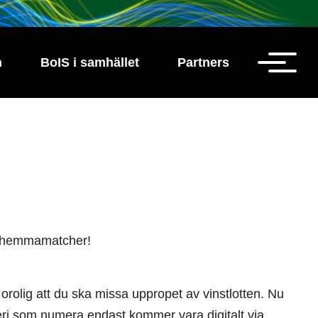
h
BoIS i samhället
Partners
IS hemmamatcher!
a orolig att du ska missa uppropet av vinstlotten. Nu
tteri som numera endast kommer vara digitalt via