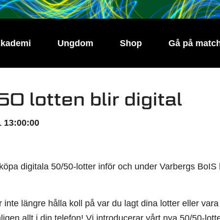
kademi
Ungdom
Shop
Gå på matc
0 lotten blir digital
 13:00:00
köpa digitala 50/50-lotter inför och under Varbergs Bo
inte längre hålla koll på var du lagt dina lotter eller var
igen allt i din telefon! Vi introducerar vårt nya 50/50-lo