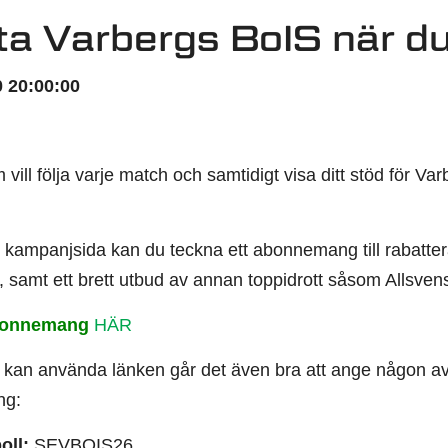
ta Varbergs BoIS när d
 20:00:00
 vill följa varje match och samtidigt visa ditt stöd för Va
ampanjsida kan du teckna ett abonnemang till rabatterat 
, samt ett brett utbud av annan toppidrott såsom Allsve
bonnemang
HÄR
 kan använda länken går det även bra att ange någon av
ng:
oll:
SEVBOIS26