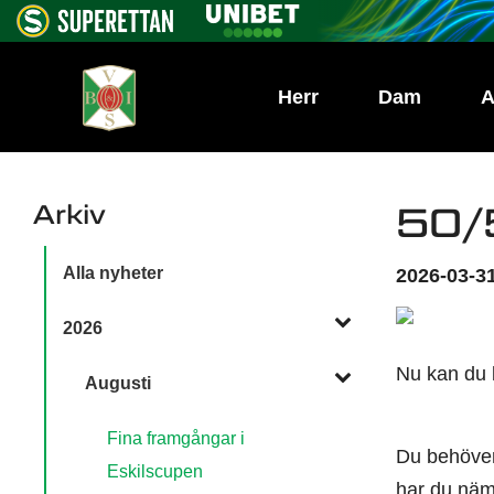
Herr
Dam
A
Arkiv
50/5
Alla nyheter
2026-03-31
2026
Nu kan du 
Augusti
Fina framgångar i
Du behöver 
Eskilscupen
har du näml