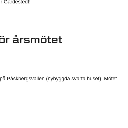
er Gårdestedt!
ör årsmötet
er på Påskbergsvallen (nybyggda svarta huset). Mötet