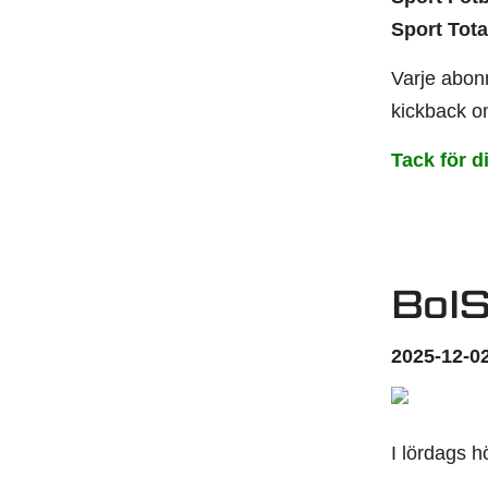
Sport Tota
Varje abonn
kickback om
Tack för d
BoI
2025-12-02
I lördags h