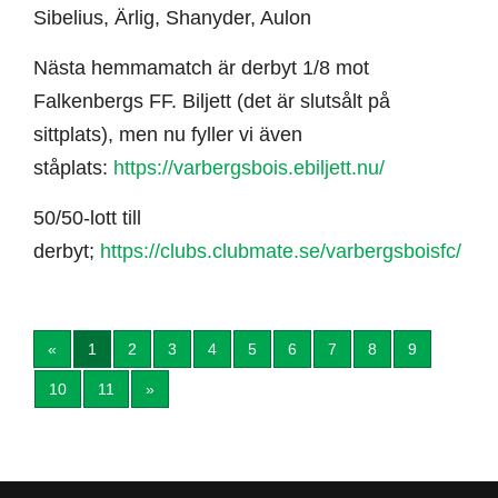
Sibelius, Ärlig, Shanyder, Aulon
Nästa hemmamatch är derbyt 1/8 mot
Falkenbergs FF. Biljett (det är slutsålt på
sittplats), men nu fyller vi även
ståplats:
https://varbergsbois.ebiljett.nu/
50/50-lott till
derbyt;
https://clubs.clubmate.se/varbergsboisfc/
«
1
2
3
4
5
6
7
8
9
10
11
»