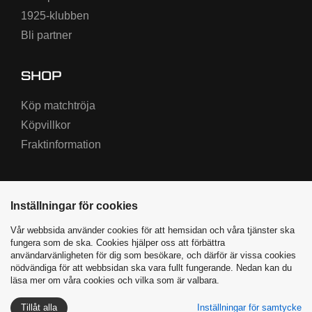
1925-klubben
Bli partner
SHOP
Köp matchtröja
Köpvillkor
Fraktinformation
Inställningar för cookies
Vår webbsida använder cookies för att hemsidan och våra tjänster ska
fungera som de ska. Cookies hjälper oss att förbättra
användarvänligheten för dig som besökare, och därför är vissa cookies
nödvändiga för att webbsidan ska vara fullt fungerande. Nedan kan du
Varbergs BoIS ©
2026
|
läsa mer om våra cookies och vilka som är valbara.
Producerad av Highway Media
Tillåt alla
Inställningar för samtycke
Integritetspolicy
Cookies