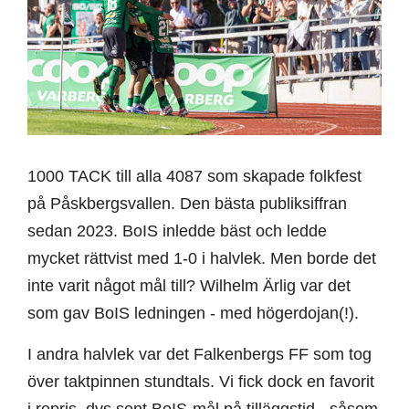
1000 TACK till alla 4087 som skapade folkfest
på Påskbergsvallen. Den bästa publiksiffran
sedan 2023. BoIS inledde bäst och ledde
mycket rättvist med 1-0 i halvlek. Men borde det
inte varit något mål till? Wilhelm Ärlig var det
som gav BoIS ledningen - med högerdojan(!).
I andra halvlek var det Falkenbergs FF som tog
över taktpinnen stundtals. Vi fick dock en favorit
i repris, dvs sent BoIS-mål på tilläggstid - såsom