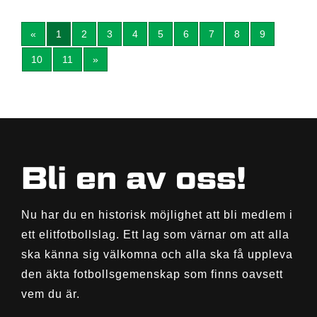
«
1
2
3
4
5
6
7
8
9
10
11
»
Bli en av oss!
Nu har du en historisk möjlighet att bli medlem i
ett elitfotbollslag. Ett lag som värnar om att alla
ska känna sig välkomna och alla ska få uppleva
den äkta fotbollsgemenskap som finns oavsett
vem du är.